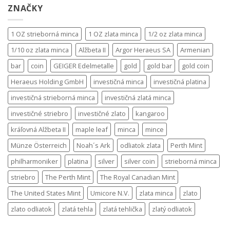
ZNAČKY
1 OZ strieborná minca
1 OZ zlata minca
1/2 oz zlata minca
1/10 oz zlata minca
Alžbeta II
Argor Heraeus SA
Armenian
bar
coin
GEIGER Edelmetalle
gold
gold bar
gold coin
Heraeus Holding GmbH
investičná minca
investičná platina
investičná strieborná minca
investičná zlatá minca
investičné striebro
investičné zlato
kangaroo
kráľovná Alžbeta II
maple leaf
minca
mince
Münze Österreich
Noah´s Ark
odliatok zlata
Perth Mint
philharmoniker
platina
silver
silver coin
strieborná minca
striebro
The Perth Mint
The Royal Canadian Mint
The United States Mint
Umicore N.V.
zlata minca
zlato
zlato odliatok
zlatá tehla
zlatá tehlička
zlatý odliatok