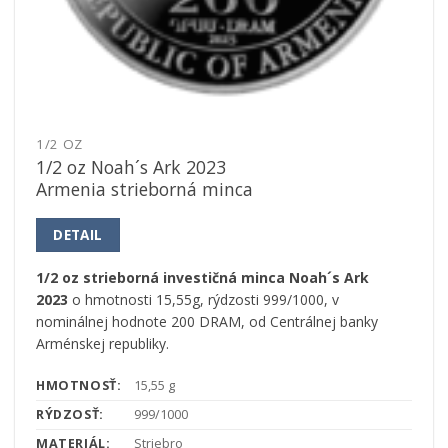
1/2 OZ
1/2 oz Noah´s Ark 2023
Armenia strieborná minca
DETAIL
1/2 oz strieborná investičná minca Noah´s Ark
2023
o hmotnosti 15,55g, rýdzosti 999/1000, v
nominálnej hodnote 200 DRAM, od Centrálnej banky
Arménskej republiky.
HMOTNOSŤ:
15,55 g
RÝDZOSŤ:
999/1000
MATERIÁL:
Striebro