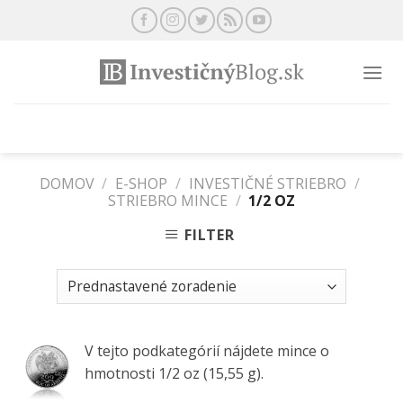
Preskočiť
na
obsah
DOMOV
/
E-SHOP
/
INVESTIČNÉ STRIEBRO
/
STRIEBRO MINCE
/
1/2 OZ
FILTER
V tejto podkategórií nájdete mince o
hmotnosti 1/2 oz (15,55 g).