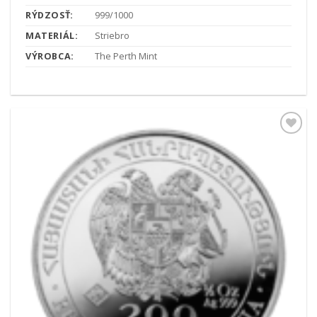
RÝDZOSŤ:
999/1000
MATERIÁL:
Striebro
VÝROBCA:
The Perth Mint
Pridať k
obľúbeným