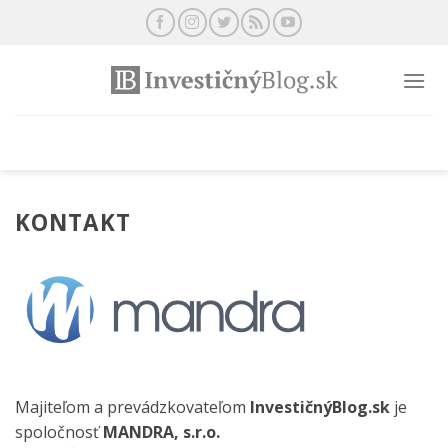
Preskočiť
na
obsah
KONTAKT
Majiteľom a prevádzkovateľom
InvestičnýBlog.sk
je
spoločnosť
MANDRA, s.r.o.