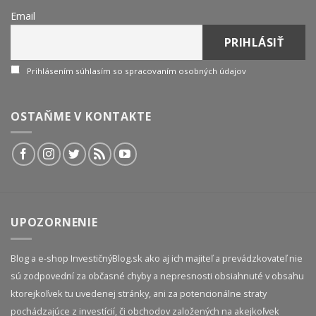
Email
Prihlásením súhlasím so spracovaním osobných údajov
OSTAŇME V KONTAKTE
UPOZORNENIE
Blog a e-shop InvestičnýBlog.sk ako aj ich majiteľ a prevádzkovateľ nie
sú zodpovední za občasné chyby a nepresnosti obsiahnuté v obsahu
ktorejkoľvek tu uvedenej stránky, ani za potencionálne straty
pochádzajúce z investícií, či obchodov založených na akejkoľvek