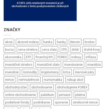
ZNAČKY
akcie
akciové indexy
banka
banky
Bitcoin
broker
burza
cena striebra
cena zlata
CFD
dolár
drahé kovy
ekonomika
ETF
finančný trh
FOREX
indexy
inflácia
investičné striebro
investičné zlato
investovanie
investícia
investície
komodity
kryptomeny
kríza
menové páry
mince
nehnuteľnosti
numizmatika
nákup akcií
obchodný účet
obchodovanie
obchodujeme FOREX
online obchodovanie
paládium
peniaze
platina
podielové fondy
podnikanie
sporenie
strieborné mince