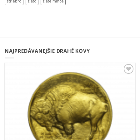
striebro
zlato
zlaté mince
NAJPREDÁVANEJŠIE DRAHÉ KOVY
Pridať k
obľúbeným