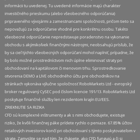
informácii tu uvedenej. Tu uvedené informácie majú charakter
investičného prieskumu (alebo všeobecného odporúčania)
pripraveného vývojármi a zamestnancami spoločnosti, pričom tieto sa
nepovažujú za odporúčanie vhodné pre konkrétnu osobu. Takéto
všeobecné odporúčanie nepredstavuje poradenstvo na vykonanie
obchodu s akýmikoľvek finančnými nástrojmi, neobsahujú prísľub, že
by sa cieľ týchto všeobecných odporúčaní mohol naplniť, prípadne, že
by bolo možné prostredníctvom nich úplne eliminovať straty pri
obchodovaní na kapitálovom či menovom trhu. Sprostredkovanie
otvorenia DEMO a LIVE obchodného účtu pre obchodníkov na
stránkach vykonáva výlučne spoločnosť RoboMarkets Ltd - evropský
broker regulovaný CySEC pod číslom licencie 191/13. RoboMarkets Ltd
poskytuje finančné služby len rezidentom krajín EU/EES.
ZRIEKNUTIE SA RIZIKA
CFD sú komplexné inštrumenty a ak s nimi obchodujete, existuje
riziko, že kvôli finančnej páke prídete rychlo o peniaze. 67.85% účtov
retailových investorov končí pri obchodovaní s týmto poskytovateľom v
strate. Zamyslite se nad tým, že chápete, ako CFD fungujú a či si