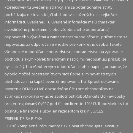
ktorejkoľvek tu uvedenej stránky, ani za potencionálne straty
pochádzajúce z investícií, či obchodov založených na akejkoľvek
informácii tu uvedenej. Tu uvedené informácie majú charakter
investičného prieskumu (alebo všeobecného odporúčania)
pripraveného vývojármi a zamestnancami spoločnosti, pričom tieto sa
nepovažujú za odporúčanie vhodné pre konkrétnu osobu. Takéto
všeobecné odporúčanie nepredstavuje poradenstvo na vykonanie
obchodu s akýmikoľvek finančnými nástrojmi, neobsahujú prísľub, že
by sa cieľ týchto všeobecných odporúčaní mohol naplniť, prípadne, že
by bolo možné prostredníctvom nich úplne eliminovať straty pri
obchodovaní na kapitálovom či menovom trhu. Sprostredkovanie
otvorenia DEMO a LIVE obchodného účtu pre obchodníkov na
stránkach vykonáva výlučne spoločnosť RoboMarkets Ltd - evropský
broker regulovaný CySEC pod číslom licencie 191/13. RoboMarkets Ltd
poskytuje finančné služby len rezidentom krajín EU/EES.
ZRIEKNUTIE SA RIZIKA
CFD sú komplexné inštrumenty a ak s nimi obchodujete, existuje