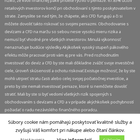
riziko, že kvôli finančnej páke prídete rychlo o peniaze. 67.85% účtov
retailových investorov končí pri obchodovaní s týmto poskytovateľom v
strate. Zamyslite se nad tým, že chápete, ako CFD fungujú a či si
môžete dovoliť takto riskovať so svojimi peniazmi. Obchodovanie s
devízami a CFD na maržu so sebou nesie vysokú mieru rizika a
nemusí byť vhodné pre všetkých investorov. Minulá výkonnosť
nenaznačuje budúce výsledky.​ Akýkoľvek vysoký stupeň pákového
efektu môže pracovať proti vám aj pre vás. Pred rozhodnutím
investovať do devíz a CFD by ste mali dôkladne zvážiť svoje investičné
ciele, úroveň skúseností a ochotu riskovať.​ Existuje možnosť, že by ste
mohli utrpieť stratu časti alebo celej svojej počiatočnej investície, a
preto by ste nemali investovať peniaze, ktoré si nemôžete dovoliť
stratiť. Mali by ste si byť vedomí všetkých rizík spojených s
obchodovaním s devízami a CFD a v prípade akýchkoľvek pochybností
požiadať o radu nezávislého finančného poradcu.
Súbory cookie nám pomáhajú poskytovať kvalitné služby a
© 2026 InvestičnýBlog.sk | Všetky práva vyhradené.
zvyšujú Váš komfort pri nákupe alebo čítaní článkov.
Akékoľvek kopírovanie obsahu tejto stránky je bez
Nastavenia
Viac informácií