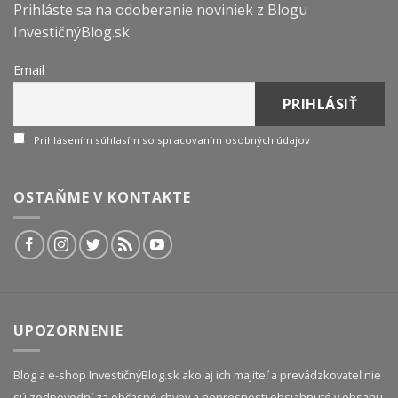
Prihláste sa na odoberanie noviniek z Blogu
InvestičnýBlog.sk
Email
Prihlásením súhlasím so spracovaním osobných údajov
OSTAŇME V KONTAKTE
UPOZORNENIE
Blog a e-shop InvestičnýBlog.sk ako aj ich majiteľ a prevádzkovateľ nie
sú zodpovední za občasné chyby a nepresnosti obsiahnuté v obsahu