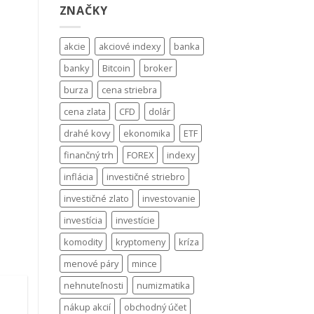
ZNAČKY
akcie
akciové indexy
banka
banky
Bitcoin
broker
burza
cena striebra
cena zlata
CFD
dolár
drahé kovy
ekonomika
ETF
finančný trh
FOREX
indexy
inflácia
investičné striebro
investičné zlato
investovanie
investícia
investície
komodity
kryptomeny
kríza
menové páry
mince
nehnuteľnosti
numizmatika
nákup akcií
obchodný účet