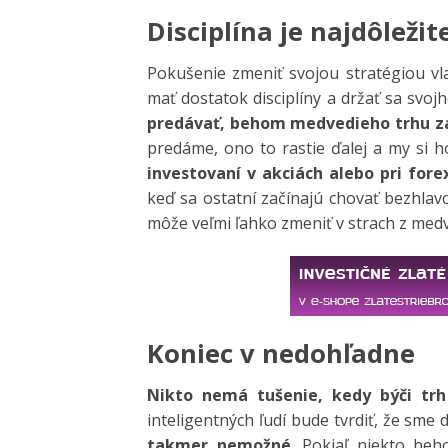
Disciplína je najdôležit
Pokušenie zmeniť svojou stratégiou vla
mať dostatok disciplíny a držať sa svoj
predávať, behom medvedieho trhu z
predáme, ono to rastie ďalej a my si 
investovaní v akciách alebo pri forex
keď sa ostatní začínajú chovať bezhlav
môže veľmi ľahko zmeniť v strach z med
Koniec v nedohľadne
Nikto nemá tušenie, kedy býči tr
inteligentných ľudí bude tvrdiť, že sme d
takmer nemožné
. Pokiaľ niekto be