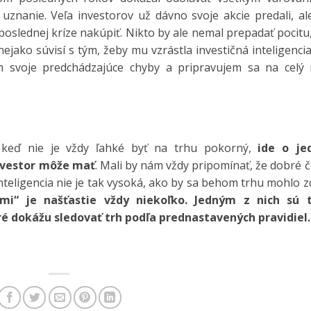
i uznanie. Veľa investorov už dávno svoje akcie predali, a
oslednej kríze nakúpiť. Nikto by ale nemal prepadať pocitu
ako súvisí s tým, žeby mu vzrástla investičná inteligencia
 svoje predchádzajúce chyby a pripravujem sa na celý 
keď nie je vždy ľahké byť na trhu pokorný,
ide o je
investor môže mať
. Mali by nám vždy pripomínať, že dobré 
teligencia nie je tak vysoká, ako by sa behom trhu mohlo z
i“ je našťastie vždy niekoľko. Jedným z nich sú t
ré dokážu sledovať trh podľa prednastavených pravidiel.