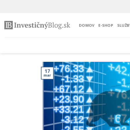
Preskočiť
na
obsah
DOMOV
E-SHOP
SLUŽB
17
mar