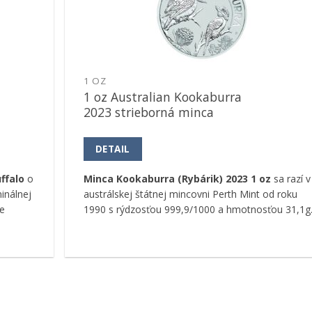
Pridať k
obľúbeným
1 OZ
1 oz Australian Kookaburra
2023 strieborná minca
DETAIL
ffalo
o
Minca Kookaburra (Rybárik) 2023 1 oz
sa razí v
inálnej
austrálskej štátnej mincovni Perth Mint od roku
e
1990 s rýdzosťou 999,9/1000 a hmotnosťou 31,1g