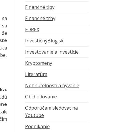
Finančné tipy
 sa
Finančné trhy
o sa
FOREX
, že
ste
InvestičnýBlog.sk
úca
Investovanie a investície
obe,
Kryptomeny
Literatúra
Nehnuteľnosti a bývanie
ka.
Obchodovanie
budú
eme
Odporučam sledovať na
tak
Youtube
čim
Podnikanie