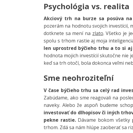
Psychológia vs. realita
Akciový trh na burze sa posúva na
pozerám na hodnotu svojich investícií, 
dotknete sa mení na
zlato
. Všetko je j
spolu s trhom rastie aj moja inteligencia
len uprostred býčieho trhu a to si a
hodnota mojich investícií skutočne nie 
keď sa trh otočí, bola dokonca veľmi ne
Sme neohroziteľní
V čase býčieho trhu sa celý rad inv
Zabúdame, ako sme reagovali na posled
naveky. Alebo že aspoň budeme schopní
investovať do dlhopisov či iných trho
pekne rastie.
Dávame bokom všetky pra
trhom. Zdá sa nám hlúpe zaoberať sa riz