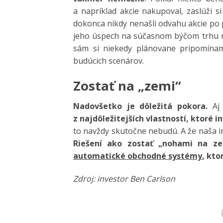
a napríklad akcie nakupoval, zaslúži s
dokonca nikdy nenašli odvahu akcie po p
jeho úspech na súčasnom býčom trhu nej
sám si niekedy plánovane pripomínam
budúcich scenárov.
Zostať na „zemi“
Nadovšetko je dôležitá pokora.
Aj 
z najdôležitejších vlastností, ktoré 
to navždy skutočne nebudú. A že naša in
Riešení ako zostať „nohami na zem
automatické obchodné systémy
, kto
Zdroj: investor Ben Carlson