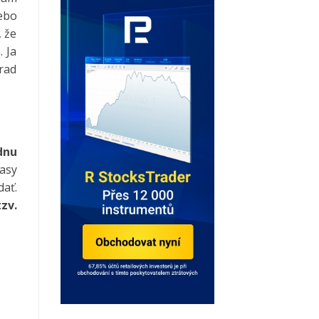
lebo
, že
. Ja
rad
dnu
časy
dať.
zv.