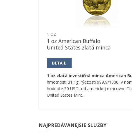
Pridať k
obľúbeným
1 OZ
1 oz American Buffalo
United States zlatá minca
DETAIL
1 oz zlatá investičná minca American Bu
hmotnosti 31,1g, rýdzosti 999,9/1000, v nom
hodnote 50 USD, od americkej mincovne Th
United States Mint.
NAJPREDÁVANEJŠIE SLUŽBY