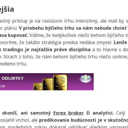
ejšia
stný prístup je na rastúcom trhu intenzívny, ale mali by 
ho plánu.
V priebehu býčieho trhu sa nám nebude chcieť 
asa kupovať.
Vidíme, že kedykoľvek niečo behom býčieho t
hovoríme, že takáto stratégia predsa nedáva zmysel.
Lenže
 tradingu je najťažšia práve disciplína
a to hlavne v do
o. Strach z toho, že nám behom býčieho trhu niečo unikne,
vedieho trhu.
h skončí, ani samotný
forex broker
či analytici.
Celý 
osiahli vrchol, ale
predikovanie budúcnosti je v skutočno
hom posledných rokov dokázal odolávať všetkým varovan