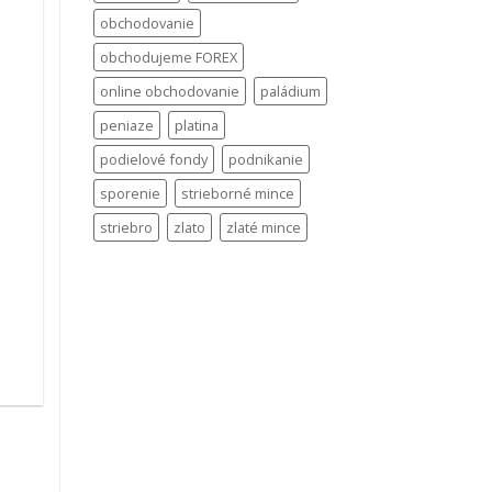
obchodovanie
obchodujeme FOREX
online obchodovanie
paládium
peniaze
platina
podielové fondy
podnikanie
sporenie
strieborné mince
striebro
zlato
zlaté mince
.