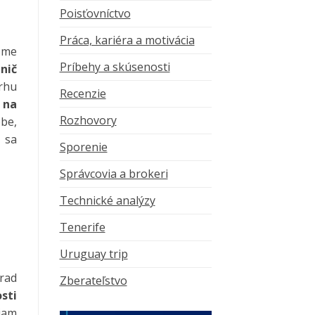
Poisťovníctvo
Práca, kariéra a motivácia
sme
Príbehy a skúsenosti
nič
rhu
Recenzie
 na
Rozhovory
be,
 sa
Sporenie
Správcovia a brokeri
Technické analýzy
Tenerife
Uruguay trip
rad
Zberateľstvo
sti
iam