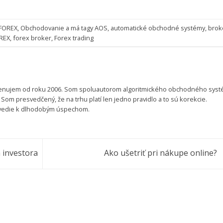
FOREX
,
Obchodovanie
a má tagy
AOS
,
automatické obchodné systémy
,
brok
REX
,
forex broker
,
Forex trading
enujem od roku 2006. Som spoluautorom algoritmického obchodného sys
. Som presvedčený, že na trhu platí len jedno pravidlo a to sú korekcie.
vedie k dlhodobým úspechom.
a investora
Ako ušetriť pri nákupe online?