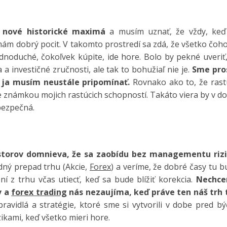
 nové historické maximá
a musím uznať, že vždy, keď
mám dobrý pocit. V takomto prostredí sa zdá, že všetko čoh
ednoduché, čokoľvek kúpite, ide hore.
Bolo by pekné uveriť
 a investičné zručnosti, ale tak to bohužiaľ nie je.
Sme pro
j ja musím neustále pripomínať.
Rovnako ako to, že rast
je známkou mojich rastúcich schopností. Takáto viera by v d
bezpečná.
estorov domnieva, že sa zaobídu bez managementu rizi
ný prepad trhu (Akcie,
Forex
) a veríme, že dobré časy tu 
 z trhu včas utiecť, keď sa bude blížiť korekcia.
Nechc
v a
forex trading
nás nezaujíma, keď práve ten náš trh 
vidlá a stratégie, ktoré sme si vytvorili v dobe pred bý
ikami, keď všetko mieri hore.