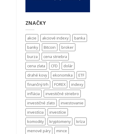
ZNAČKY
akcie
akciové indexy
banka
banky
Bitcoin
broker
burza
cena striebra
cena zlata
CFD
dolár
drahé kovy
ekonomika
ETF
finančný trh
FOREX
indexy
inflácia
investičné striebro
investičné zlato
investovanie
investícia
investície
komodity
kryptomeny
kríza
menové páry
mince