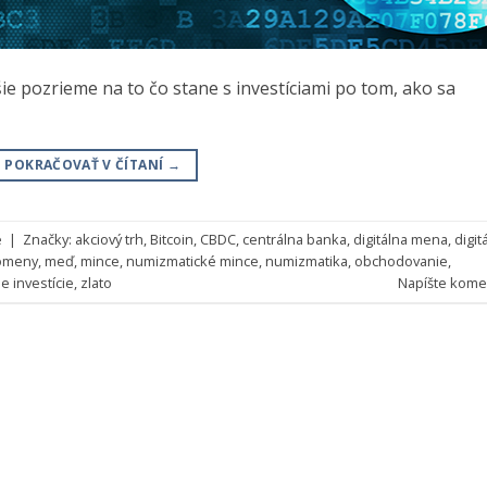
ie pozrieme na to čo stane s investíciami po tom, ako sa
POKRAČOVAŤ V ČÍTANÍ
→
e
|
Značky:
akciový trh
,
Bitcoin
,
CBDC
,
centrálna banka
,
digitálna mena
,
digit
omeny
,
meď
,
mince
,
numizmatické mince
,
numizmatika
,
obchodovanie
,
 investície
,
zlato
Napíšte kome