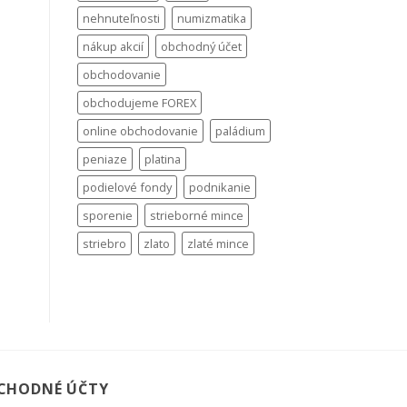
nehnuteľnosti
numizmatika
nákup akcií
obchodný účet
obchodovanie
obchodujeme FOREX
online obchodovanie
paládium
peniaze
platina
podielové fondy
podnikanie
sporenie
strieborné mince
striebro
zlato
zlaté mince
CHODNÉ ÚČTY