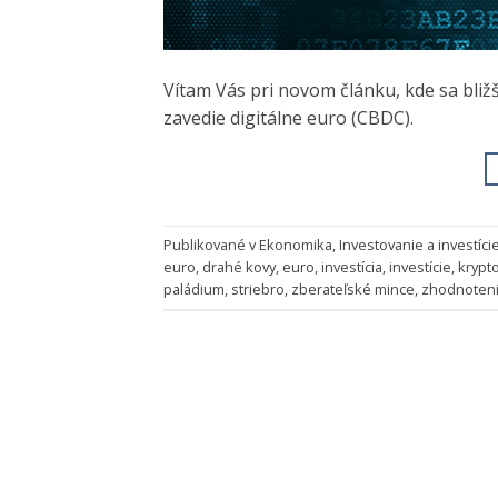
Vítam Vás pri novom článku, kde sa bližš
zavedie digitálne euro (CBDC).
Publikované v
Ekonomika
,
Investovanie a investíci
euro
,
drahé kovy
,
euro
,
investícia
,
investície
,
krypt
paládium
,
striebro
,
zberateľské mince
,
zhodnotenie