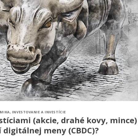
MIKA
,
INVESTOVANIE A INVESTÍCIE
stíciami (akcie, drahé kovy, mince)
 digitálnej meny (CBDC)?