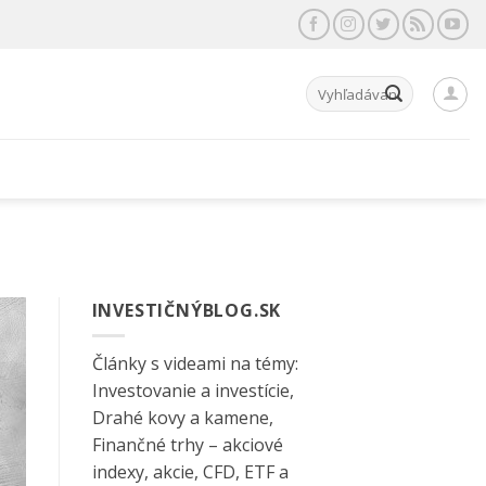
Hľadať:
INVESTIČNÝBLOG.SK
Články s videami na témy:
Investovanie a investície,
Drahé kovy a kamene,
Finančné trhy – akciové
indexy, akcie, CFD, ETF a