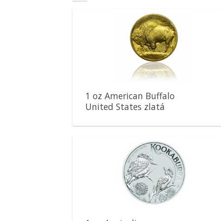
Pridať k
obľúbeným
1 oz American Buffalo
United States zlatá
minca
Pridať k
obľúbeným