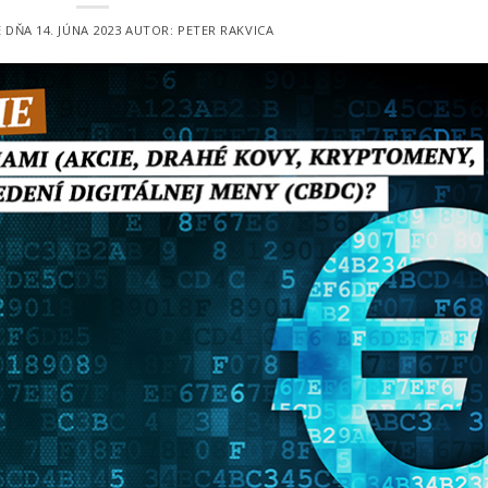
É DŇA
14. JÚNA 2023
AUTOR:
PETER RAKVICA