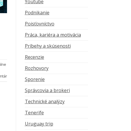
Youtube
Podnikanie
Poisťovníctvo
Práca, kariéra a motivácia
Príbehy a skúsenosti
Recenzie
álne
Rozhovory
ntár
Sporenie
Správcovia a brokeri
Technické analýzy
Tenerife
Uruguay trip