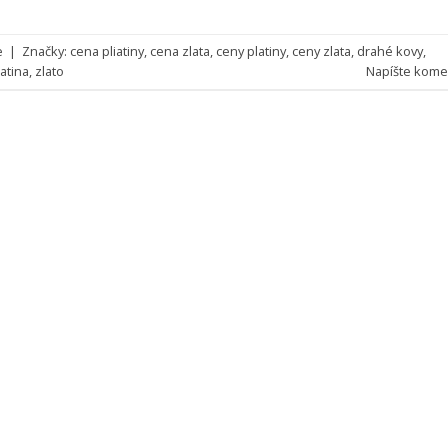
e
|
Značky:
cena pliatiny
,
cena zlata
,
ceny platiny
,
ceny zlata
,
drahé kovy
,
latina
,
zlato
Napíšte kome