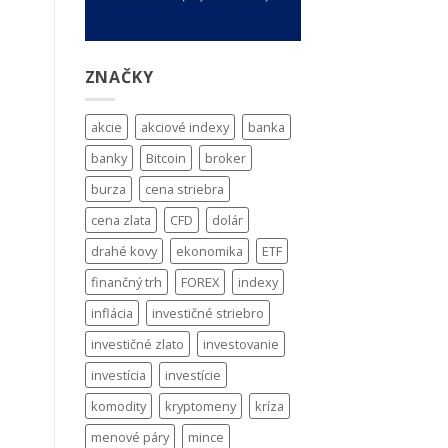
ZNAČKY
akcie
akciové indexy
banka
banky
Bitcoin
broker
burza
cena striebra
cena zlata
CFD
dolár
drahé kovy
ekonomika
ETF
finančný trh
FOREX
indexy
inflácia
investičné striebro
investičné zlato
investovanie
investícia
investície
komodity
kryptomeny
kríza
menové páry
mince