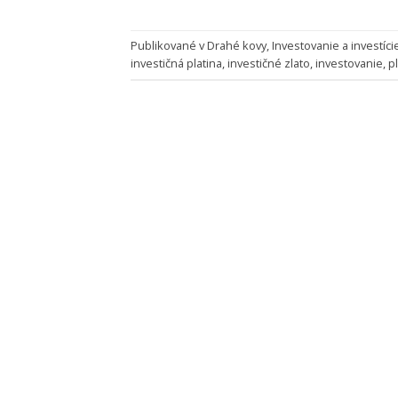
Publikované v
Drahé kovy
,
Investovanie a investíci
investičná platina
,
investičné zlato
,
investovanie
,
p