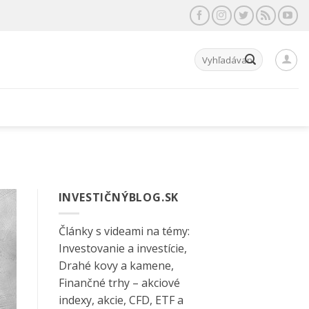
Hľadať:
INVESTIČNÝBLOG.SK
Články s videami na témy:
Investovanie a investície,
Drahé kovy a kamene,
Finančné trhy – akciové
indexy, akcie, CFD, ETF a