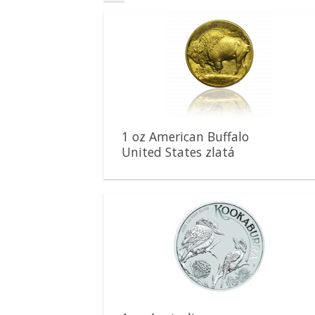
Pridať k
obľúbeným
1 oz American Buffalo
United States zlatá
minca
Pridať k
obľúbeným