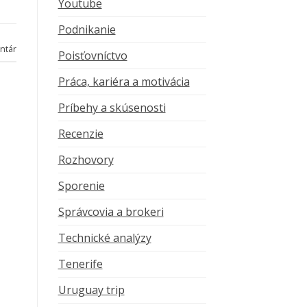
Youtube
Podnikanie
ntár
Poisťovníctvo
Práca, kariéra a motivácia
Príbehy a skúsenosti
Recenzie
Rozhovory
Sporenie
Správcovia a brokeri
Technické analýzy
Tenerife
Uruguay trip