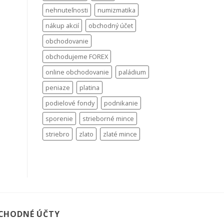
nehnuteľnosti
numizmatika
nákup akcií
obchodný účet
obchodovanie
obchodujeme FOREX
online obchodovanie
paládium
peniaze
platina
podielové fondy
podnikanie
sporenie
strieborné mince
striebro
zlato
zlaté mince
CHODNÉ ÚČTY