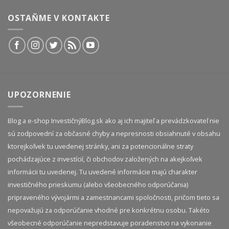
OSTAŇME V KONTAKTE
UPOZORNENIE
Blog a e-shop InvestičnýBlog.sk ako aj ich majiteľ a prevádzkovateľ nie
sú zodpovední za občasné chyby a nepresnosti obsiahnuté v obsahu
ktorejkoľvek tu uvedenej stránky, ani za potencionálne straty
pochádzajúce z investícií, či obchodov založených na akejkoľvek
informácii tu uvedenej. Tu uvedené informácie majú charakter
investičného prieskumu (alebo všeobecného odporúčania)
pripraveného vývojármi a zamestnancami spoločnosti, pričom tieto sa
nepovažujú za odporúčanie vhodné pre konkrétnu osobu. Takéto
všeobecné odporúčanie nepredstavuje poradenstvo na vykonanie