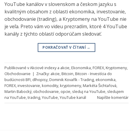
YouTube kanálov v slovenskom a českom jazyku s
kvalitným obsahom z oblasti ekonomika, investovanie,
obchodovanie (trading), a Kryptomeny na YouTube nie
je veľa. Preto vám vo videu prezradím, ktoré 4 YouTube
kanály z týchto oblastí odporúčam sledovať.
POKRAČOVAŤ V ČÍTANÍ
→
Publikované v
Akciové indexy a akcie
,
Ekonomika
,
FOREX
,
Kryptomeny
,
Obchodovanie
|
Značky:
akcie
,
Bitcoin
,
Bitcoin - Investícia do
budúcnosti BFI
,
dlhopisy
,
Dominik Kovařík - Trading
,
ekonomika
,
FOREX
,
investovanie
,
komodity
,
kryptomeny
,
Markéta Šichtařová
,
Martin Babocký
,
obchodovanie
,
opcie
,
sleduj na YouTube
,
sledujem
na YouTube
,
trading
,
YouTube
,
YouTube kanál
Napíšte komentár