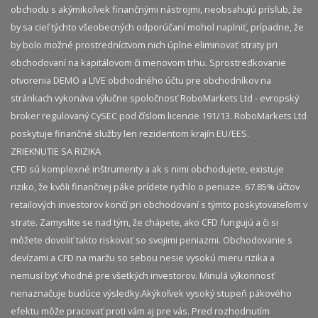
obchodu s akýmikoľvek finančnými nástrojmi, neobsahujú prísľub, že
by sa cieľ týchto všeobecných odporúčaní mohol naplniť, prípadne, že
by bolo možné prostredníctvom nich úplne eliminovať straty pri
obchodovaní na kapitálovom či menovom trhu. Sprostredkovanie
otvorenia DEMO a LIVE obchodného účtu pre obchodníkov na
stránkach vykonáva výlučne spoločnosť RoboMarkets Ltd - evropský
broker regulovaný CySEC pod číslom licencie 191/13. RoboMarkets Ltd
poskytuje finančné služby len rezidentom krajín EU/EES.
ZRIEKNUTIE SA RIZIKA
CFD sú komplexné inštrumenty a ak s nimi obchodujete, existuje
riziko, že kvôli finančnej páke prídete rychlo o peniaze. 67.85% účtov
retailových investorov končí pri obchodovaní s týmto poskytovateľom v
strate. Zamyslite se nad tým, že chápete, ako CFD fungujú a či si
môžete dovoliť takto riskovať so svojimi peniazmi. Obchodovanie s
devízami a CFD na maržu so sebou nesie vysokú mieru rizika a
nemusí byť vhodné pre všetkých investorov. Minulá výkonnosť
nenaznačuje budúce výsledky.​ Akýkoľvek vysoký stupeň pákového
efektu môže pracovať proti vám aj pre vás. Pred rozhodnutím