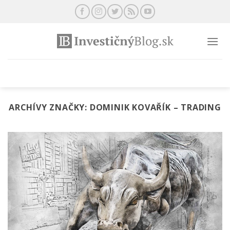
Preskočiť
na
obsah
ARCHÍVY ZNAČKY:
DOMINIK KOVAŘÍK – TRADING