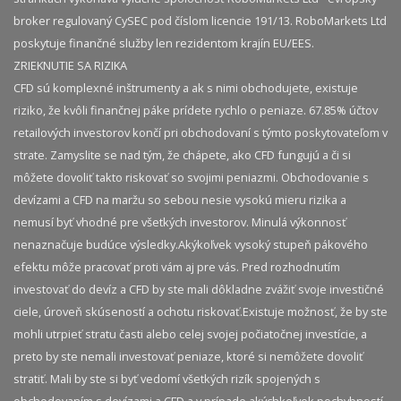
broker regulovaný CySEC pod číslom licencie 191/13. RoboMarkets Ltd
poskytuje finančné služby len rezidentom krajín EU/EES.
ZRIEKNUTIE SA RIZIKA
CFD sú komplexné inštrumenty a ak s nimi obchodujete, existuje
riziko, že kvôli finančnej páke prídete rychlo o peniaze. 67.85% účtov
retailových investorov končí pri obchodovaní s týmto poskytovateľom v
strate. Zamyslite se nad tým, že chápete, ako CFD fungujú a či si
môžete dovoliť takto riskovať so svojimi peniazmi. Obchodovanie s
devízami a CFD na maržu so sebou nesie vysokú mieru rizika a
nemusí byť vhodné pre všetkých investorov. Minulá výkonnosť
nenaznačuje budúce výsledky.​ Akýkoľvek vysoký stupeň pákového
efektu môže pracovať proti vám aj pre vás. Pred rozhodnutím
investovať do devíz a CFD by ste mali dôkladne zvážiť svoje investičné
ciele, úroveň skúseností a ochotu riskovať.​ Existuje možnosť, že by ste
mohli utrpieť stratu časti alebo celej svojej počiatočnej investície, a
preto by ste nemali investovať peniaze, ktoré si nemôžete dovoliť
stratiť. Mali by ste si byť vedomí všetkých rizík spojených s