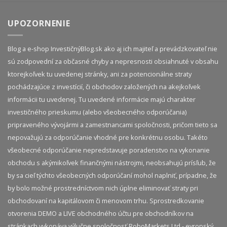
UPOZORNENIE
Blog a e-shop InvestičnýBlog.sk ako aj ich majiteľ a prevádzkovateľ nie
sú zodpovední za občasné chyby a nepresnosti obsiahnuté v obsahu
ktorejkoľvek tu uvedenej stránky, ani za potencionálne straty
pochádzajúce z investícií, či obchodov založených na akejkoľvek
informácii tu uvedenej. Tu uvedené informácie majú charakter
investičného prieskumu (alebo všeobecného odporúčania)
pripraveného vývojármi a zamestnancami spoločnosti, pričom tieto sa
nepovažujú za odporúčanie vhodné pre konkrétnu osobu. Takéto
všeobecné odporúčanie nepredstavuje poradenstvo na vykonanie
obchodu s akýmikoľvek finančnými nástrojmi, neobsahujú prísľub, že
by sa cieľ týchto všeobecných odporúčaní mohol naplniť, prípadne, že
by bolo možné prostredníctvom nich úplne eliminovať straty pri
obchodovaní na kapitálovom či menovom trhu. Sprostredkovanie
otvorenia DEMO a LIVE obchodného účtu pre obchodníkov na
stránkach vykonáva výlučne spoločnosť RoboMarkets Ltd - evropský