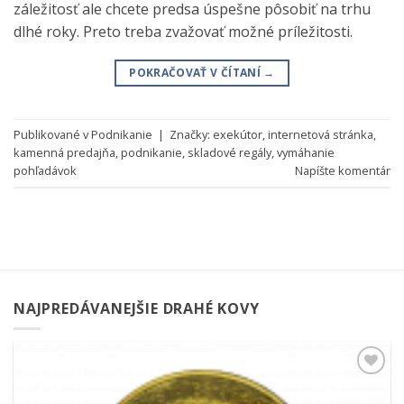
záležitosť ale chcete predsa úspešne pôsobiť na trhu
dlhé roky. Preto treba zvažovať možné príležitosti.
POKRAČOVAŤ V ČÍTANÍ
→
Publikované v
Podnikanie
|
Značky:
exekútor
,
internetová stránka
,
kamenná predajňa
,
podnikanie
,
skladové regály
,
vymáhanie
pohľadávok
Napíšte komentár
NAJPREDÁVANEJŠIE DRAHÉ KOVY
Pridať k
obľúbeným