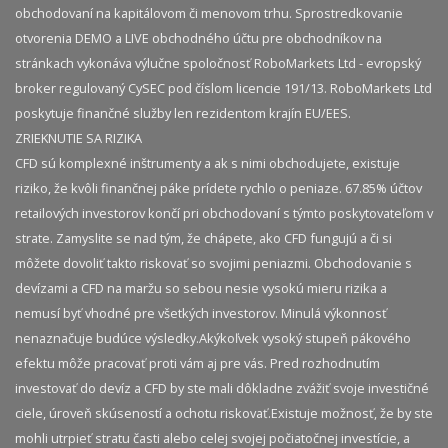
obchodovaní na kapitálovom či menovom trhu. Sprostredkovanie
otvorenia DEMO a LIVE obchodného účtu pre obchodníkov na
stránkach vykonáva výlučne spoločnosť RoboMarkets Ltd - evropský
broker regulovaný CySEC pod číslom licencie 191/13. RoboMarkets Ltd
poskytuje finančné služby len rezidentom krajín EU/EES.
ZRIEKNUTIE SA RIZIKA
CFD sú komplexné inštrumenty a ak s nimi obchodujete, existuje
riziko, že kvôli finančnej páke prídete rychlo o peniaze. 67.85% účtov
retailových investorov končí pri obchodovaní s týmto poskytovateľom v
strate. Zamyslite se nad tým, že chápete, ako CFD fungujú a či si
môžete dovoliť takto riskovať so svojimi peniazmi. Obchodovanie s
devízami a CFD na maržu so sebou nesie vysokú mieru rizika a
nemusí byť vhodné pre všetkých investorov. Minulá výkonnosť
nenaznačuje budúce výsledky.​ Akýkoľvek vysoký stupeň pákového
efektu môže pracovať proti vám aj pre vás. Pred rozhodnutím
investovať do devíz a CFD by ste mali dôkladne zvážiť svoje investičné
ciele, úroveň skúseností a ochotu riskovať.​ Existuje možnosť, že by ste
mohli utrpieť stratu časti alebo celej svojej počiatočnej investície, a