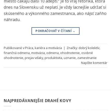
miesto čakajú ďalší 10 adepti.“ Je to vraj rétorika, ktorá
dnes na Slovensku už neplatí. Je vždy lacnejšie udržať si
skúseného a výkonného zamestnanca, ako nájsť zaňho
náhradu.
POKRAČOVAŤ V ČÍTANÍ
→
Publikované v
Práca, kariéra a motivácia
|
Značky:
dobrý kolektív
,
finančná odmena
,
motivácia
,
odmena
,
ohodnotenie
,
osobné
ohodnotenie
,
prejav vďaky
,
produktivita
,
uznanie
,
zamestnanie
Napíšte komentár
NAJPREDÁVANEJŠIE DRAHÉ KOVY