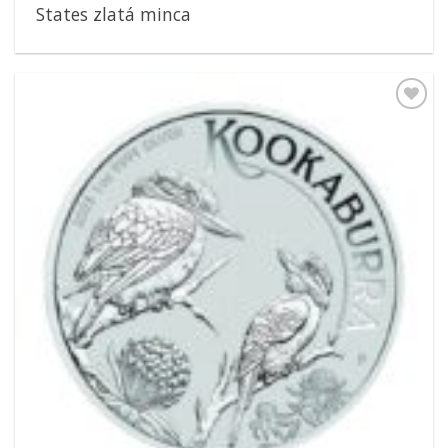
States zlatá minca
Pridať k
obľúbeným