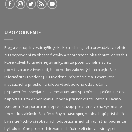
UPOZORNENIE
Blog a e-shop InvestičnýBlog.sk ako aj ich majiteľ a prevádzkovateľ nie
sú zodpovední za občasné chyby a nepresnosti obsiahnuté v obsahu
ktorejkoľvek tu uvedenej stránky, ani za potencionálne straty
pochádzajúce z investícií, či obchodov založených na akejkoľvek
informácii tu uvedenej. Tu uvedené informácie majú charakter
investičného prieskumu (alebo všeobecného odporúčania)
pripraveného vývojármi a zamestnancami spoločnosti, pričom tieto sa
nepovažujú za odporúčanie vhodné pre konkrétnu osobu. Takéto
všeobecné odporúčanie nepredstavuje poradenstvo na vykonanie
obchodu s akýmikoľvek finančnými nástrojmi, neobsahujú prísľub, že
by sa cieľ týchto všeobecných odporúčaní mohol naplniť, prípadne, že
by bolo možné prostredníctvom nich úplne eliminovať straty pri