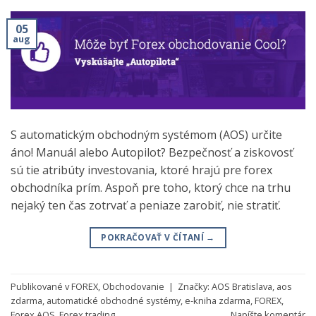
05
aug
S automatickým obchodným systémom (AOS) určite
áno! Manuál alebo Autopilot? Bezpečnosť a ziskovosť
sú tie atribúty investovania, ktoré hrajú pre forex
obchodníka prím. Aspoň pre toho, ktorý chce na trhu
nejaký ten čas zotrvať a peniaze zarobiť, nie stratiť.
POKRAČOVAŤ V ČÍTANÍ
→
Publikované v
FOREX
,
Obchodovanie
|
Značky:
AOS Bratislava
,
aos
zdarma
,
automatické obchodné systémy
,
e-kniha zdarma
,
FOREX
,
Forex AOS
,
Forex trading
Napíšte komentár