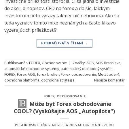
investičné príležitosti storočia. Či sa jedná o investície
do akcii, dlhopisov, CFD na forex a ďalšie, laickým
investorom tieto výrazy takmer nič nehovoria. Ako sa
teda vyznať v tomto mixe neznámych a často lákavo
vyzerajúcich príležitostí?
POKRAČOVAŤ V ČÍTANÍ
→
Publikované v
FOREX
,
Obchodovanie
|
Značky:
AOS
,
AOS Bratislava
,
automatické obchodné systémy
,
automatický obchodný systém
,
FOREX
,
Forex AOS
,
forex broker
,
Forex obchodovanie
,
Metatrader4
,
obchodná platforma
,
obchodná stratégia
Napíšte komentár
FOREX
,
OBCHODOVANIE
Môže byť Forex obchodovanie
COOL? (Vyskúšajte AOS „Autopilota“)
PUBLIKOVANÉ DŇA
5. AUGUSTA 2015
AUTOR:
MAREK ZUBO