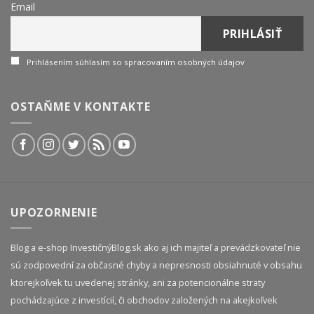
Email
Prihlásením súhlasím so spracovaním osobných údajov
OSTAŇME V KONTAKTE
UPOZORNENIE
Blog a e-shop InvestičnýBlog.sk ako aj ich majiteľ a prevádzkovateľ nie
sú zodpovední za občasné chyby a nepresnosti obsiahnuté v obsahu
ktorejkoľvek tu uvedenej stránky, ani za potencionálne straty
pochádzajúce z investícií, či obchodov založených na akejkoľvek