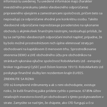
informácii tu uvedenej. Tu uvedené informácie majú charakter
investičného prieskumu (alebo všeobecného odporúčania)
pripraveného vývojármi a zamestnancami spoločnosti, pričom tieto sa
nepovažujú za odporúčanie vhodné pre konkrétnu osobu. Takéto
všeobecné odporúčanie nepredstavuje poradenstvo na vykonanie
obchodu s akýmikoľvek finančnými nástrojmi, neobsahujú prísľub, že
by sa cieľ týchto všeobecných odporúčaní mohol naplniť, prípadne, že
by bolo možné prostredníctvom nich úplne eliminovať straty pri
obchodovaní na kapitálovom či menovom trhu. Sprostredkovanie
otvorenia DEMO a LIVE obchodného účtu pre obchodníkov na
stránkach vykonáva výlučne spoločnosť RoboMarkets Ltd - evropský
broker regulovaný CySEC pod číslom licencie 191/13. RoboMarkets Ltd
poskytuje finančné služby len rezidentom krajín EU/EES.
ZRIEKNUTIE SA RIZIKA
CFD sú komplexné inštrumenty a ak s nimi obchodujete, existuje
riziko, že kvôli finančnej páke prídete rychlo o peniaze. 67.85% účtov
retailových investorov končí pri obchodovaní s týmto poskytovateľom v
strate. Zamyslite se nad tým, že chápete, ako CFD fungujú a či si