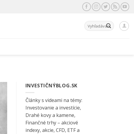
Hľadať:
INVESTIČNÝBLOG.SK
Články s videami na témy:
Investovanie a investície,
Drahé kovy a kamene,
Finančné trhy – akciové
indexy, akcie, CFD, ETF a