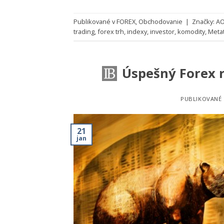
Publikované v
FOREX
,
Obchodovanie
|
Značky:
A
trading
,
forex trh
,
indexy
,
investor
,
komodity
,
Meta
Úspešný Forex 
PUBLIKOVANÉ
21
jan