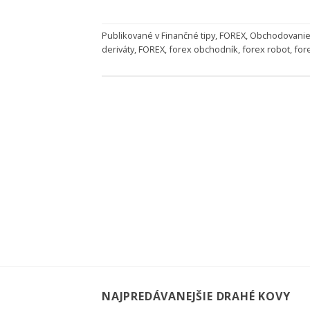
Publikované v
Finančné tipy
,
FOREX
,
Obchodovani
deriváty
,
FOREX
,
forex obchodník
,
forex robot
,
for
NAJPREDÁVANEJŠIE DRAHÉ KOVY