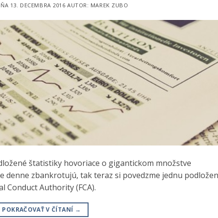
DŇA
13. DECEMBRA 2016
AUTOR:
MAREK ZUBO
dložené štatistiky hovoriace o gigantickom množstve
e denne zbankrotujú, tak teraz si povedzme jednu podložen
l Conduct Authority (FCA).
POKRAČOVAŤ V ČÍTANÍ
→