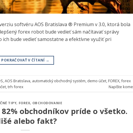
verziu softvéru AOS Bratislava ® Premium v 3.0, ktorá bola
lepšený forex robot bude vedieť sám načítavať správy
ich bude vedieť samostatne a efektívne využiť pri
POKRAČOVAŤ V ČÍTANÍ
→
OS
,
AOS Bratislava
,
automatický obchodný systém
,
demo účet
,
FOREX
,
forex
účet
,
trh forex
Napíšte kome
ČNÉ TIPY
,
FOREX
,
OBCHODOVANIE
: 82% obchodníkov príde o všetko.
lišé alebo fakt?