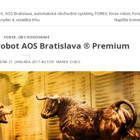
OS
,
AOS Bratislava
,
automatické obchodné systémy
,
FOREX
,
forex robot
,
For
trader 4
,
volatilita trhu
Napíšte kome
FOREX
,
OBCHODOVANIE
robot AOS Bratislava ® Premium
 DŇA
21. JANUÁRA 2017
AUTOR:
MAREK ZUBO