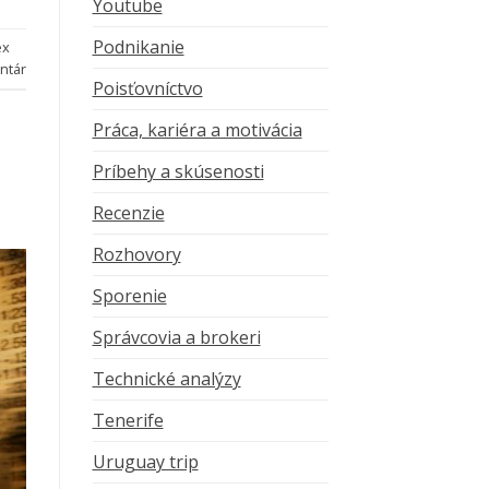
Youtube
Podnikanie
ex
ntár
Poisťovníctvo
Práca, kariéra a motivácia
Príbehy a skúsenosti
Recenzie
Rozhovory
Sporenie
Správcovia a brokeri
Technické analýzy
Tenerife
Uruguay trip