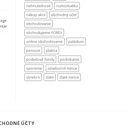
nehnuteľnosti
numizmatika
nákup akcií
obchodný účet
rage
obchodovanie
ntár
obchodujeme FOREX
online obchodovanie
paládium
peniaze
platina
podielové fondy
podnikanie
sporenie
strieborné mince
striebro
zlato
zlaté mince
CHODNÉ ÚČTY