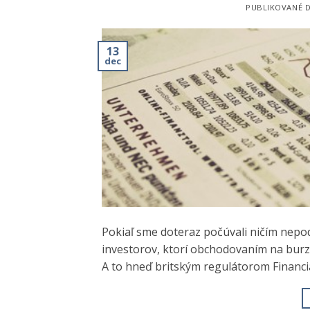
PUBLIKOVANÉ 
13
dec
Pokiaľ sme doteraz počúvali ničím nepo
investorov, ktorí obchodovaním na burz
A to hneď britským regulátorom Financia