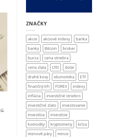
ZNAČKY
akcie
akciové indexy
banka
banky
Bitcoin
broker
burza
cena striebra
cena zlata
CFD
dolár
drahé kovy
ekonomika
ETF
finančný trh
FOREX
indexy
inflácia
investičné striebro
investičné zlato
investovanie
ú.
investícia
investície
komodity
kryptomeny
kríza
menové páry
mince