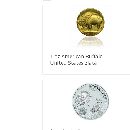
Pridať k
obľúbeným
1 oz American Buffalo
United States zlatá
minca
Pridať k
obľúbeným