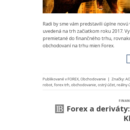
Radi by sme vám predstavili úplne novú 
uvedená na trh začiatkom roku 2017. Vy
premietané do finančného trhu, rovnako 
obchodovaní na trhu mien Forex.
Publikované v
FOREX
,
Obchodovanie
|
Značky:
A
robot
,
forex trh
,
obchodovanie
,
ostrý účet
,
reálny 
FINAN
Forex a deriváty
K