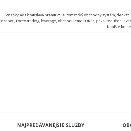
e
|
Značky:
aos bratislava premium
,
automatický obchodný systém
,
derivát
,
ex roboti
,
Forex trading
,
leverage
,
obchodujeme FOREX
,
páka
,
redukcia leve
Napíšte kome
NAJPREDÁVANEJŠIE SLUŽBY
OB