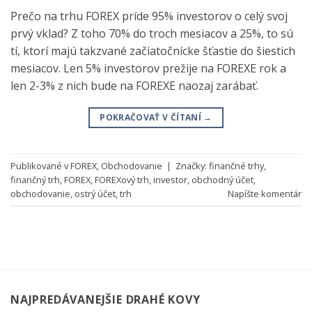
Prečo na trhu FOREX príde 95% investorov o celý svoj
prvý vklad? Z toho 70% do troch mesiacov a 25%, to sú
tí, ktorí majú takzvané začiatočnícke šťastie do šiestich
mesiacov. Len 5% investorov prežije na FOREXE rok a
len 2-3% z nich bude na FOREXE naozaj zarábať.
POKRAČOVAŤ V ČÍTANÍ
→
Publikované v
FOREX
,
Obchodovanie
|
Značky:
finančné trhy
,
finančný trh
,
FOREX
,
FOREXový trh
,
investor
,
obchodný účet
,
obchodovanie
,
ostrý účet
,
trh
Napíšte komentár
NAJPREDÁVANEJŠIE DRAHÉ KOVY