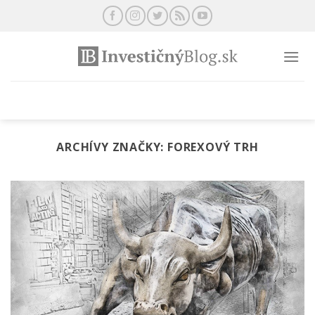
Preskočiť
na
obsah
ARCHÍVY ZNAČKY:
FOREXOVÝ TRH