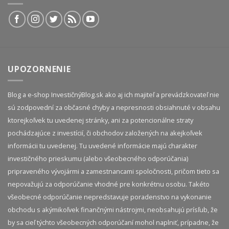
UPOZORNENIE
Blog a e-shop InvestičnýBlog.sk ako aj ich majiteľ a prevádzkovateľ nie
sú zodpovední za občasné chyby a nepresnosti obsiahnuté v obsahu
ktorejkoľvek tu uvedenej stránky, ani za potencionálne straty
pochádzajúce z investícií, či obchodov založených na akejkoľvek
informácii tu uvedenej. Tu uvedené informácie majú charakter
investičného prieskumu (alebo všeobecného odporúčania)
pripraveného vývojármi a zamestnancami spoločnosti, pričom tieto sa
nepovažujú za odporúčanie vhodné pre konkrétnu osobu. Takéto
všeobecné odporúčanie nepredstavuje poradenstvo na vykonanie
obchodu s akýmikoľvek finančnými nástrojmi, neobsahujú prísľub, že
by sa cieľ týchto všeobecných odporúčaní mohol naplniť, prípadne, že