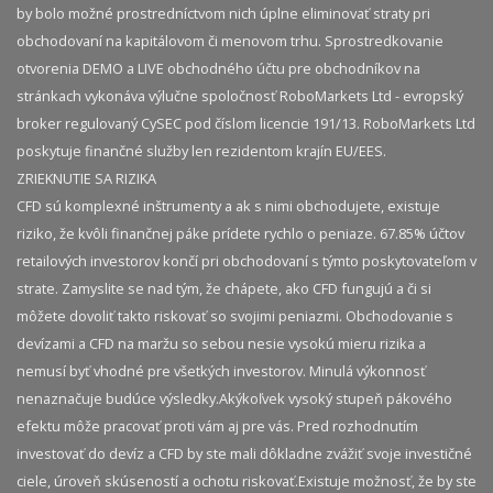
by bolo možné prostredníctvom nich úplne eliminovať straty pri
obchodovaní na kapitálovom či menovom trhu. Sprostredkovanie
otvorenia DEMO a LIVE obchodného účtu pre obchodníkov na
stránkach vykonáva výlučne spoločnosť RoboMarkets Ltd - evropský
broker regulovaný CySEC pod číslom licencie 191/13. RoboMarkets Ltd
poskytuje finančné služby len rezidentom krajín EU/EES.
ZRIEKNUTIE SA RIZIKA
CFD sú komplexné inštrumenty a ak s nimi obchodujete, existuje
riziko, že kvôli finančnej páke prídete rychlo o peniaze. 67.85% účtov
retailových investorov končí pri obchodovaní s týmto poskytovateľom v
strate. Zamyslite se nad tým, že chápete, ako CFD fungujú a či si
môžete dovoliť takto riskovať so svojimi peniazmi. Obchodovanie s
devízami a CFD na maržu so sebou nesie vysokú mieru rizika a
nemusí byť vhodné pre všetkých investorov. Minulá výkonnosť
nenaznačuje budúce výsledky.​ Akýkoľvek vysoký stupeň pákového
efektu môže pracovať proti vám aj pre vás. Pred rozhodnutím
investovať do devíz a CFD by ste mali dôkladne zvážiť svoje investičné
ciele, úroveň skúseností a ochotu riskovať.​ Existuje možnosť, že by ste