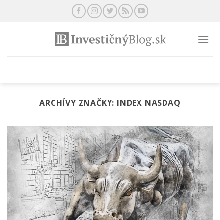
Preskočiť
na
obsah
ARCHÍVY ZNAČKY:
INDEX NASDAQ