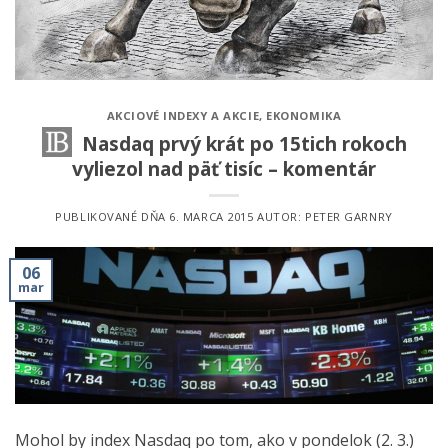
AKCIOVÉ INDEXY A AKCIE
,
EKONOMIKA
Nasdaq prvý krát po 15tich rokoch
vyliezol nad päť tisíc – komentár
PUBLIKOVANÉ DŇA
6. MARCA 2015
AUTOR:
PETER GARNRY
06
mar
Mohol by index Nasdaq po tom, ako v pondelok (2. 3.)