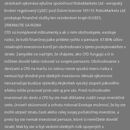
stránkach vykonáva výlučne spoločnosť RoboMarkets Ltd - evropský
broker regulovaný CySEC pod číslom licencie 191/13. RoboMarkets Ltd
poskytuje finančné služby len rezidentom krajín EU/EES.
ZRIEKNUTIE SA RIZIKA
CFD sú komplexné inštrumenty a ak s nimi obchodujete, existuje
riziko, že kvôli finančnej páke prídete rychlo o peniaze. 67.85% účtov
retailových investorov končí pri obchodovaní s týmto poskytovateľom v
strate. Zamyslite se nad tým, že chápete, ako CFD fungujú a či si
môžete dovoliť takto riskovať so svojimi peniazmi. Obchodovanie s
devízami a CFD na maržu so sebou nesie vysokú mieru rizika a
nemusí byť vhodné pre všetkých investorov. Minulá výkonnosť
nenaznačuje budúce výsledky.​ Akýkoľvek vysoký stupeň pákového
efektu môže pracovať proti vám aj pre vás. Pred rozhodnutím
investovať do devíz a CFD by ste mali dôkladne zvážiť svoje investičné
ciele, úroveň skúseností a ochotu riskovať.​ Existuje možnosť, že by ste
mohli utrpieť stratu časti alebo celej svojej počiatočnej investície, a
preto by ste nemali investovať peniaze, ktoré si nemôžete dovoliť
stratiť. Mali by ste si byť vedomí všetkých rizík spojených s