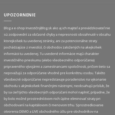
UPOZORNENIE
Blog a e-shop InvestičnýBlog.sk ako aj ich majiteľ a prevádzkovateľ nie
sú zodpovední za občasné chyby a nepresnosti obsiahnuté v obsahu
ktorejkoľvek tu uvedenej stránky, ani za potencionálne straty
pochádzajúce z investícií, či obchodov založených na akejkoľvek
informácii tu uvedenej. Tu uvedené informácie majú charakter
investičného prieskumu (alebo všeobecného odporúčania)
pripraveného vývojármi a zamestnancami spoločnosti, pričom tieto sa
nepovažujú za odporúčanie vhodné pre konkrétnu osobu. Takéto
všeobecné odporúčanie nepredstavuje poradenstvo na vykonanie
obchodu s akýmikoľvek finančnými nástrojmi, neobsahujú prísľub, že
by sa cieľ týchto všeobecných odporúčaní mohol naplniť, prípadne, že
by bolo možné prostredníctvom nich úplne eliminovať straty pri
obchodovaní na kapitálovom či menovom trhu. Sprostredkovanie
otvorenia DEMO a LIVE obchodného účtu pre obchodníkov na