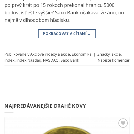
po prvý krát po 15 rokoch prekonal hranicu 5000
bodov, ísť ešte vyššie? Saxo Bank očakáva, že áno, no
najmä v dlhodobom hľadisku.
POKRAČOVAŤ V ČÍTANÍ
→
Publikované v
Akciové indexy a akcie
,
Ekonomika
|
Značky:
akcie
,
index
,
index Nasdaq
,
NASDAQ
,
Saxo Bank
Napíšte komentár
NAJPREDÁVANEJŠIE DRAHÉ KOVY
Pridať k