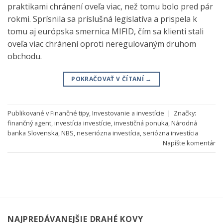
praktikami chránení oveľa viac, než tomu bolo pred pár
rokmi. Sprísnila sa príslušná legislatíva a prispela k
tomu aj európska smernica MIFID, čím sa klienti stali
oveľa viac chránení oproti neregulovaným druhom
obchodu.
POKRAČOVAŤ V ČÍTANÍ
→
Publikované v
Finančné tipy
,
Investovanie a investície
|
Značky:
finančný agent
,
investícia investície
,
investičná ponuka
,
Národná
banka Slovenska
,
NBS
,
neseriózna investícia
,
seriózna investícia
Napíšte komentár
NAJPREDÁVANEJŠIE DRAHÉ KOVY