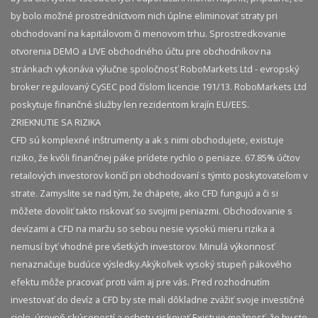
by bolo možné prostredníctvom nich úplne eliminovať straty pri
obchodovaní na kapitálovom či menovom trhu. Sprostredkovanie
otvorenia DEMO a LIVE obchodného účtu pre obchodníkov na
stránkach vykonáva výlučne spoločnosť RoboMarkets Ltd - evropský
broker regulovaný CySEC pod číslom licencie 191/13. RoboMarkets Ltd
poskytuje finančné služby len rezidentom krajín EU/EES.
ZRIEKNUTIE SA RIZIKA
CFD sú komplexné inštrumenty a ak s nimi obchodujete, existuje
riziko, že kvôli finančnej páke prídete rychlo o peniaze. 67.85% účtov
retailových investorov končí pri obchodovaní s týmto poskytovateľom v
strate. Zamyslite se nad tým, že chápete, ako CFD fungujú a či si
môžete dovoliť takto riskovať so svojimi peniazmi. Obchodovanie s
devízami a CFD na maržu so sebou nesie vysokú mieru rizika a
nemusí byť vhodné pre všetkých investorov. Minulá výkonnosť
nenaznačuje budúce výsledky.​ Akýkoľvek vysoký stupeň pákového
efektu môže pracovať proti vám aj pre vás. Pred rozhodnutím
investovať do devíz a CFD by ste mali dôkladne zvážiť svoje investičné
ciele, úroveň skúseností a ochotu riskovať.​ Existuje možnosť, že by ste