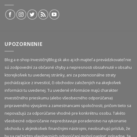
UPOZORNENIE
Blog a e-shop InvestičnýBlog.sk ako aj ich majiteľ a prevádzkovateľ nie
sú zodpovední za občasné chyby a nepresnosti obsiahnuté v obsahu
ktorejkoľvek tu uvedenej stránky, ani za potencionálne straty
pochádzajúce z investícií, či obchodov založených na akejkoľvek
informácii tu uvedenej. Tu uvedené informácie majú charakter
investičného prieskumu (alebo všeobecného odporúčania)
pripraveného vývojármi a zamestnancami spoločnosti, pričom tieto sa
nepovažujú za odporúčanie vhodné pre konkrétnu osobu. Takéto
všeobecné odporúčanie nepredstavuje poradenstvo na vykonanie
obchodu s akýmikoľvek finančnými nástrojmi, neobsahujú prísľub, že
by sa cieľ týchto všeobecných odporúčaní mohol naplniť, prípadne, že