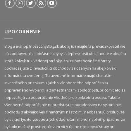
UPOZORNENIE
Blog a e-shop InvestičnýBlog.sk ako aj ich majiteľ a prevádzkovateľ nie
sú zodpovední za občasné chyby a nepresnosti obsiahnuté v obsahu
ktorejkoľvek tu uvedenej stránky, ani za potencionálne straty
pochádzajúce z investícií, či obchodov založených na akejkoľvek
informácii tu uvedenej. Tu uvedené informácie majú charakter
investičného prieskumu (alebo všeobecného odporúčania)
pripraveného vývojármi a zamestnancami spoločnosti, pričom tieto sa
nepovažujú za odporúčanie vhodné pre konkrétnu osobu. Takéto
všeobecné odporúčanie nepredstavuje poradenstvo na vykonanie
obchodu s akýmikoľvek finančnými nástrojmi, neobsahujú prísľub, že
by sa cieľ týchto všeobecných odporúčaní mohol naplniť, prípadne, že
by bolo možné prostredníctvom nich úplne eliminovať straty pri