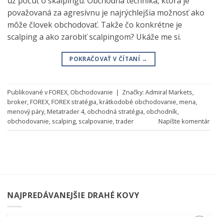
už počuť o skalpingu. Obchodná technika, ktorá je
považovaná za agresívnu je najrýchlejšia možnosť ako
môže človek obchodovať. Takže čo konkrétne je
scalping a ako zarobiť scalpingom? Ukáže me si.
POKRAČOVAŤ V ČÍTANÍ
→
Publikované v
FOREX
,
Obchodovanie
|
Značky:
Admiral Markets
,
broker
,
FOREX
,
FOREX stratégia
,
krátkodobé obchodovanie
,
mena
,
menový páry
,
Metatrader 4
,
obchodná stratégia
,
obchodník
,
obchodovanie
,
scalping
,
scalpovanie
,
trader
Napíšte komentár
NAJPREDÁVANEJŠIE DRAHÉ KOVY