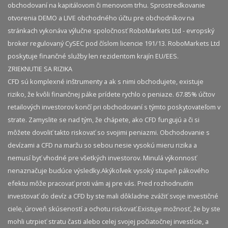
obchodovaní na kapitálovom či menovom trhu. Sprostredkovanie
otvorenia DEMO a LIVE obchodného účtu pre obchodníkov na
stránkach vykonáva výlučne spoločnosť RoboMarkets Ltd - evropský
broker regulovaný CySEC pod číslom licencie 191/13. RoboMarkets Ltd
poskytuje finančné služby len rezidentom krajín EU/EES.
ZRIEKNUTIE SA RIZIKA
CFD sú komplexné inštrumenty a ak s nimi obchodujete, existuje
riziko, že kvôli finančnej páke prídete rychlo o peniaze. 67.85% účtov
retailových investorov končí pri obchodovaní s týmto poskytovateľom v
strate. Zamyslite se nad tým, že chápete, ako CFD fungujú a či si
môžete dovoliť takto riskovať so svojimi peniazmi. Obchodovanie s
devízami a CFD na maržu so sebou nesie vysokú mieru rizika a
nemusí byť vhodné pre všetkých investorov. Minulá výkonnosť
nenaznačuje budúce výsledky.​ Akýkoľvek vysoký stupeň pákového
efektu môže pracovať proti vám aj pre vás. Pred rozhodnutím
investovať do devíz a CFD by ste mali dôkladne zvážiť svoje investičné
ciele, úroveň skúseností a ochotu riskovať.​ Existuje možnosť, že by ste
mohli utrpieť stratu časti alebo celej svojej počiatočnej investície, a