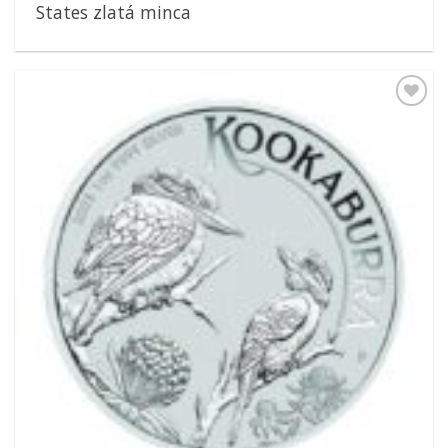
States zlatá minca
Pridať k
obľúbeným