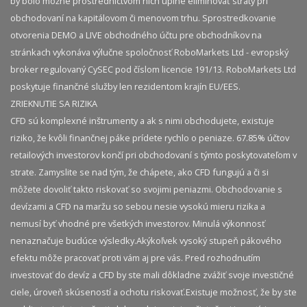
by bolo možné prostredníctvom nich úplne eliminovať straty pri
obchodovaní na kapitálovom či menovom trhu. Sprostredkovanie
otvorenia DEMO a LIVE obchodného účtu pre obchodníkov na
stránkach vykonáva výlučne spoločnosť RoboMarkets Ltd - evropský
broker regulovaný CySEC pod číslom licencie 191/13. RoboMarkets Ltd
poskytuje finančné služby len rezidentom krajín EU/EES.
ZRIEKNUTIE SA RIZIKA
CFD sú komplexné inštrumenty a ak s nimi obchodujete, existuje
riziko, že kvôli finančnej páke prídete rychlo o peniaze. 67.85% účtov
retailových investorov končí pri obchodovaní s týmto poskytovateľom v
strate. Zamyslite se nad tým, že chápete, ako CFD fungujú a či si
môžete dovoliť takto riskovať so svojimi peniazmi. Obchodovanie s
devízami a CFD na maržu so sebou nesie vysokú mieru rizika a
nemusí byť vhodné pre všetkých investorov. Minulá výkonnosť
nenaznačuje budúce výsledky.​ Akýkoľvek vysoký stupeň pákového
efektu môže pracovať proti vám aj pre vás. Pred rozhodnutím
investovať do devíz a CFD by ste mali dôkladne zvážiť svoje investičné
ciele, úroveň skúseností a ochotu riskovať.​ Existuje možnosť, že by ste