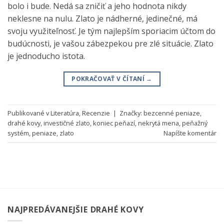
bolo i bude. Nedá sa zničiť a jeho hodnota nikdy
neklesne na nulu. Zlato je nádherné, jedinečné, má
svoju využiteľnosť. Je tým najlepším sporiacim účtom do
budúcnosti, je vašou zábezpekou pre zlé situácie. Zlato
je jednoducho istota.
POKRAČOVAŤ V ČÍTANÍ
→
Publikované v
Literatúra
,
Recenzie
|
Značky:
bezcenné peniaze
,
drahé kovy
,
investičné zlato
,
koniec peňazí
,
nekrytá mena
,
peňažný
systém
,
peniaze
,
zlato
Napíšte komentár
NAJPREDÁVANEJŠIE DRAHÉ KOVY