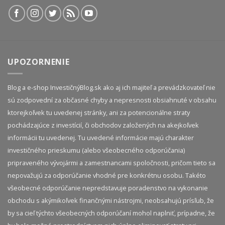
UPOZORNENIE
Blog a e-shop InvestičnýBlog.sk ako aj ich majiteľ a prevádzkovateľ nie
sú zodpovední za občasné chyby a nepresnosti obsiahnuté v obsahu
ktorejkoľvek tu uvedenej stránky, ani za potencionálne straty
pochádzajúce z investícií, či obchodov založených na akejkoľvek
informácii tu uvedenej. Tu uvedené informácie majú charakter
investičného prieskumu (alebo všeobecného odporúčania)
pripraveného vývojármi a zamestnancami spoločnosti, pričom tieto sa
nepovažujú za odporúčanie vhodné pre konkrétnu osobu. Takéto
všeobecné odporúčanie nepredstavuje poradenstvo na vykonanie
obchodu s akýmikoľvek finančnými nástrojmi, neobsahujú prísľub, že
by sa cieľ týchto všeobecných odporúčaní mohol naplniť, prípadne, že