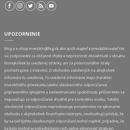
UPOZORNENIE
Blog a e-shop InvestičnýBlog.sk ako aj ich majiteľ a prevádzkovateľ nie
sú zodpovední za občasné chyby a nepresnosti obsiahnuté v obsahu
ktorejkoľvek tu uvedenej stránky, ani za potencionálne straty
pochádzajúce z investícií, či obchodov založených na akejkoľvek
informácii tu uvedenej. Tu uvedené informácie majú charakter
investičného prieskumu (alebo všeobecného odporúčania)
pripraveného vývojármi a zamestnancami spoločnosti, pričom tieto sa
nepovažujú za odporúčanie vhodné pre konkrétnu osobu. Takéto
všeobecné odporúčanie nepredstavuje poradenstvo na vykonanie
obchodu s akýmikoľvek finančnými nástrojmi, neobsahujú prísľub, že
by sa cieľ týchto všeobecných odporúčaní mohol naplniť, prípadne, že
by bolo možné prostredníctvom nich úplne eliminovať straty pri