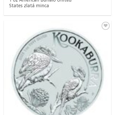
States zlatá minca
Pridať k
obľúbeným