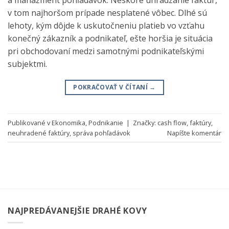
a manažment pohľadávok. Neskoré uhrádzanie faktúr,
v tom najhoršom prípade nesplatené vôbec. Dlhé sú
lehoty, kým dôjde k uskutočneniu platieb vo vzťahu
konečný zákazník a podnikateľ, ešte horšia je situácia
pri obchodovaní medzi samotnými podnikateľskými
subjektmi.
POKRAČOVAŤ V ČÍTANÍ
→
Publikované v
Ekonomika
,
Podnikanie
|
Značky:
cash flow
,
faktúry
,
neuhradené faktúry
,
správa pohľadávok
Napíšte komentár
NAJPREDÁVANEJŠIE DRAHÉ KOVY