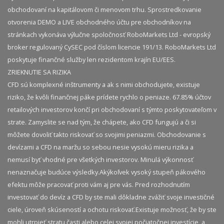
obchodovaní na kapitálovom či menovom trhu. Sprostredkovanie
otvorenia DEMO a LIVE obchodného účtu pre obchodníkov na
stránkach vykonáva výlučne spoločnosť RoboMarkets Ltd - evropský
broker regulovaný CySEC pod číslom licencie 191/13. RoboMarkets Ltd
poskytuje finančné služby len rezidentom krajín EU/EES.
ZRIEKNUTIE SA RIZIKA
CFD sú komplexné inštrumenty a ak s nimi obchodujete, existuje
riziko, že kvôli finančnej páke prídete rychlo o peniaze. 67.85% účtov
retailových investorov končí pri obchodovaní s týmto poskytovateľom v
strate. Zamyslite se nad tým, že chápete, ako CFD fungujú a či si
môžete dovoliť takto riskovať so svojimi peniazmi. Obchodovanie s
devízami a CFD na maržu so sebou nesie vysokú mieru rizika a
nemusí byť vhodné pre všetkých investorov. Minulá výkonnosť
nenaznačuje budúce výsledky.​ Akýkoľvek vysoký stupeň pákového
efektu môže pracovať proti vám aj pre vás. Pred rozhodnutím
investovať do devíz a CFD by ste mali dôkladne zvážiť svoje investičné
ciele, úroveň skúseností a ochotu riskovať.​ Existuje možnosť, že by ste
mohli utrpieť stratu časti alebo celej svojej počiatočnej investície, a