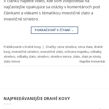
V článku nájdete video, kde som zodpovedal na
najčastejšie opakujúce sa otázky v komentároch pod
článkami a videami s tématikou investičné zlato a
investičné striebro.
POKRAČOVAŤ V ČÍTANÍ
→
Publikované v
Drahé kovy
|
Značky:
cena striebra
,
cena zlata
,
drahé
kovy
,
investičné striebro
,
investičné zlato
,
ochrana majetku
,
odliatky
striebro
,
odliatky zlato
,
striebro
,
striebro mince
,
zlato
,
zlato je istota
,
zlato mince
Napíšte komentár
NAJPREDÁVANEJŠIE DRAHÉ KOVY