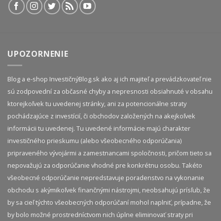
UPOZORNENIE
Blog a e-shop InvestičnýBlog.sk ako aj ich majiteľ a prevádzkovateľ nie
sú zodpovední za občasné chyby a nepresnosti obsiahnuté v obsahu
ktorejkoľvek tu uvedenej stránky, ani za potencionálne straty
pochádzajúce z investícií, či obchodov založených na akejkoľvek
informácii tu uvedenej. Tu uvedené informácie majú charakter
investičného prieskumu (alebo všeobecného odporúčania)
pripraveného vývojármi a zamestnancami spoločnosti, pričom tieto sa
nepovažujú za odporúčanie vhodné pre konkrétnu osobu. Takéto
všeobecné odporúčanie nepredstavuje poradenstvo na vykonanie
obchodu s akýmikoľvek finančnými nástrojmi, neobsahujú prísľub, že
by sa cieľ týchto všeobecných odporúčaní mohol naplniť, prípadne, že
by bolo možné prostredníctvom nich úplne eliminovať straty pri