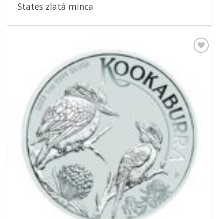
States zlatá minca
Pridať k
obľúbeným