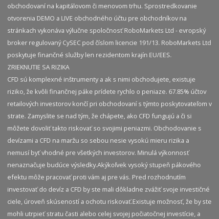
obchodovaní na kapitálovom či menovom trhu. Sprostredkovanie
otvorenia DEMO a LIVE obchodného účtu pre obchodníkov na
stránkach vykonáva výlučne spoločnosť RoboMarkets Ltd - evropský
broker regulovaný CySEC pod číslom licencie 191/13. RoboMarkets Ltd
poskytuje finančné služby len rezidentom krajín EU/EES.
ZRIEKNUTIE SA RIZIKA
CFD sú komplexné inštrumenty a ak s nimi obchodujete, existuje
riziko, že kvôli finančnej páke prídete rychlo o peniaze. 67.85% účtov
retailových investorov končí pri obchodovaní s týmto poskytovateľom v
strate. Zamyslite se nad tým, že chápete, ako CFD fungujú a či si
môžete dovoliť takto riskovať so svojimi peniazmi. Obchodovanie s
devízami a CFD na maržu so sebou nesie vysokú mieru rizika a
nemusí byť vhodné pre všetkých investorov. Minulá výkonnosť
nenaznačuje budúce výsledky.​ Akýkoľvek vysoký stupeň pákového
efektu môže pracovať proti vám aj pre vás. Pred rozhodnutím
investovať do devíz a CFD by ste mali dôkladne zvážiť svoje investičné
ciele, úroveň skúseností a ochotu riskovať.​ Existuje možnosť, že by ste
mohli utrpieť stratu časti alebo celej svojej počiatočnej investície, a