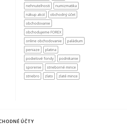
nehnuteľnosti
numizmatika
nákup akcií
obchodný účet
obchodovanie
obchodujeme FOREX
online obchodovanie
paládium
peniaze
platina
podielové fondy
podnikanie
sporenie
strieborné mince
striebro
zlato
zlaté mince
CHODNÉ ÚČTY