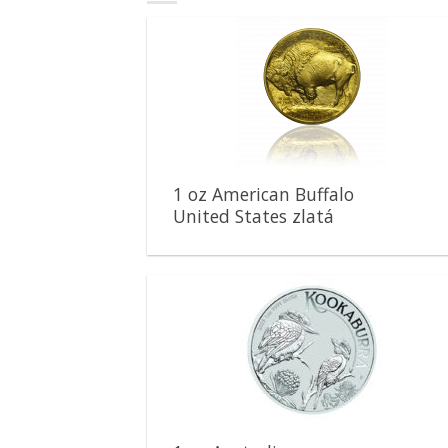
Pridať k
obľúbeným
1 oz American Buffalo
United States zlatá
minca
Pridať k
obľúbeným