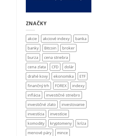
ZNAČKY
akcie
akciové indexy
banka
banky
Bitcoin
broker
burza
cena striebra
cena zlata
CFD
dolár
drahé kovy
ekonomika
ETF
finančný trh
FOREX
indexy
inflácia
investičné striebro
investičné zlato
investovanie
investícia
investície
komodity
kryptomeny
kríza
menové páry
mince