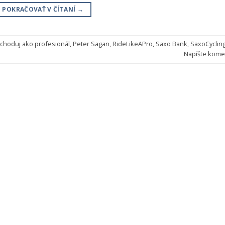
POKRAČOVAŤ V ČÍTANÍ
→
choduj ako profesionál
,
Peter Sagan
,
RideLikeAPro
,
Saxo Bank
,
SaxoCyclin
Napíšte kome