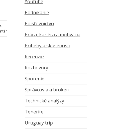
Youtube
Podnikanie
Poisťovníctvo
g
,
ntár
Práca, kariéra a motivácia
Príbehy a skúsenosti
Recenzie
Rozhovory
Sporenie
Správcovia a brokeri
Technické analýzy
Tenerife
Uruguay trip