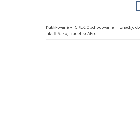
Publikované v
FOREX
,
Obchodovanie
|
Značky:
ob
Tikoff-Saxo
,
TradeLikeAPro