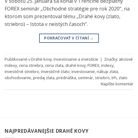
V sobotu 25. januára sa konal v Trenčíne bezplatný
FOREX seminár „Obchodné stratégie pre rok 2020“, na
ktorom som prezentoval tému „Drahé kovy (zlato,
striebro) – Istota v neistých časoch“.
POKRAČOVAŤ V ČÍTANÍ
→
Publikované v
Drahé kovy
,
Investovanie a investície
|
Značky:
akciové
indexy
,
cena striebra
,
cena zlata
,
drahé kovy
,
FOREX
,
indexy
,
investičné striebro
,
investičné zlato
,
investovanie
,
nákup zlata
,
obchodovanie
,
predaj zlata
,
prednáška
,
seminár
,
striebro
,
trh
,
zlato
Napíšte komentár
NAJPREDÁVANEJŠIE DRAHÉ KOVY