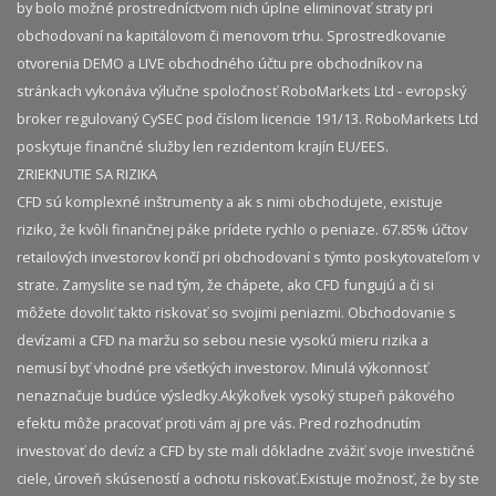
by bolo možné prostredníctvom nich úplne eliminovať straty pri
obchodovaní na kapitálovom či menovom trhu. Sprostredkovanie
otvorenia DEMO a LIVE obchodného účtu pre obchodníkov na
stránkach vykonáva výlučne spoločnosť RoboMarkets Ltd - evropský
broker regulovaný CySEC pod číslom licencie 191/13. RoboMarkets Ltd
poskytuje finančné služby len rezidentom krajín EU/EES.
ZRIEKNUTIE SA RIZIKA
CFD sú komplexné inštrumenty a ak s nimi obchodujete, existuje
riziko, že kvôli finančnej páke prídete rychlo o peniaze. 67.85% účtov
retailových investorov končí pri obchodovaní s týmto poskytovateľom v
strate. Zamyslite se nad tým, že chápete, ako CFD fungujú a či si
môžete dovoliť takto riskovať so svojimi peniazmi. Obchodovanie s
devízami a CFD na maržu so sebou nesie vysokú mieru rizika a
nemusí byť vhodné pre všetkých investorov. Minulá výkonnosť
nenaznačuje budúce výsledky.​ Akýkoľvek vysoký stupeň pákového
efektu môže pracovať proti vám aj pre vás. Pred rozhodnutím
investovať do devíz a CFD by ste mali dôkladne zvážiť svoje investičné
ciele, úroveň skúseností a ochotu riskovať.​ Existuje možnosť, že by ste