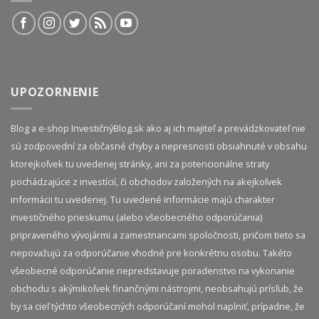
UPOZORNENIE
Blog a e-shop InvestičnýBlog.sk ako aj ich majiteľ a prevádzkovateľ nie
sú zodpovední za občasné chyby a nepresnosti obsiahnuté v obsahu
ktorejkoľvek tu uvedenej stránky, ani za potencionálne straty
pochádzajúce z investícií, či obchodov založených na akejkoľvek
informácii tu uvedenej. Tu uvedené informácie majú charakter
investičného prieskumu (alebo všeobecného odporúčania)
pripraveného vývojármi a zamestnancami spoločnosti, pričom tieto sa
nepovažujú za odporúčanie vhodné pre konkrétnu osobu. Takéto
všeobecné odporúčanie nepredstavuje poradenstvo na vykonanie
obchodu s akýmikoľvek finančnými nástrojmi, neobsahujú prísľub, že
by sa cieľ týchto všeobecných odporúčaní mohol naplniť, prípadne, že