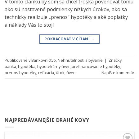
V tomto článku by som sa chcel troška povenovať tomu
ako sú nastavené podmienky nízkych úrokov, ako sa
technicky realizuje „prenos“ hypotéky a aké poplatky
a náklady Vás to stojí.
POKRAČOVAŤ V ČÍTANÍ
→
Publikované v
Bankovníctvo
,
Nehnuteľnosti a bývanie
|
Značky:
banka
,
hypotéka
,
hypotekárny úver
,
prefinancovanie hypotéky
,
prenos hypotéky
,
refixácia
,
úrok
,
úver
Napíšte komentár
NAJPREDÁVANEJŠIE DRAHÉ KOVY