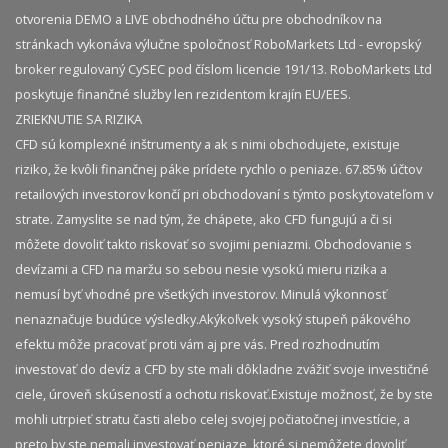
otvorenia DEMO a LIVE obchodného účtu pre obchodníkov na
stránkach vykonáva výlučne spoločnosť RoboMarkets Ltd - evropský
broker regulovaný CySEC pod číslom licencie 191/13. RoboMarkets Ltd
poskytuje finančné služby len rezidentom krajín EU/EES.
ZRIEKNUTIE SA RIZIKA
CFD sú komplexné inštrumenty a ak s nimi obchodujete, existuje
riziko, že kvôli finančnej páke prídete rychlo o peniaze. 67.85% účtov
retailových investorov končí pri obchodovaní s týmto poskytovateľom v
strate. Zamyslite se nad tým, že chápete, ako CFD fungujú a či si
môžete dovoliť takto riskovať so svojimi peniazmi. Obchodovanie s
devízami a CFD na maržu so sebou nesie vysokú mieru rizika a
nemusí byť vhodné pre všetkých investorov. Minulá výkonnosť
nenaznačuje budúce výsledky.​ Akýkoľvek vysoký stupeň pákového
efektu môže pracovať proti vám aj pre vás. Pred rozhodnutím
investovať do devíz a CFD by ste mali dôkladne zvážiť svoje investičné
ciele, úroveň skúseností a ochotu riskovať.​ Existuje možnosť, že by ste
mohli utrpieť stratu časti alebo celej svojej počiatočnej investície, a
preto by ste nemali investovať peniaze, ktoré si nemôžete dovoliť