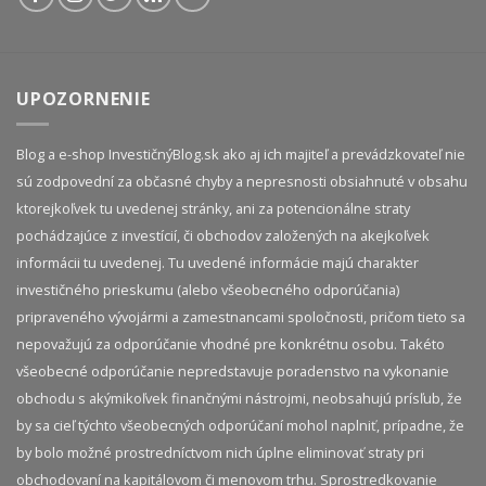
UPOZORNENIE
Blog a e-shop InvestičnýBlog.sk ako aj ich majiteľ a prevádzkovateľ nie
sú zodpovední za občasné chyby a nepresnosti obsiahnuté v obsahu
ktorejkoľvek tu uvedenej stránky, ani za potencionálne straty
pochádzajúce z investícií, či obchodov založených na akejkoľvek
informácii tu uvedenej. Tu uvedené informácie majú charakter
investičného prieskumu (alebo všeobecného odporúčania)
pripraveného vývojármi a zamestnancami spoločnosti, pričom tieto sa
nepovažujú za odporúčanie vhodné pre konkrétnu osobu. Takéto
všeobecné odporúčanie nepredstavuje poradenstvo na vykonanie
obchodu s akýmikoľvek finančnými nástrojmi, neobsahujú prísľub, že
by sa cieľ týchto všeobecných odporúčaní mohol naplniť, prípadne, že
by bolo možné prostredníctvom nich úplne eliminovať straty pri
obchodovaní na kapitálovom či menovom trhu. Sprostredkovanie