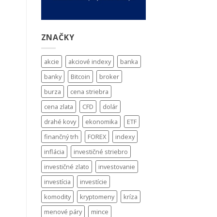
ZNAČKY
akcie
akciové indexy
banka
banky
Bitcoin
broker
burza
cena striebra
cena zlata
CFD
dolár
drahé kovy
ekonomika
ETF
finančný trh
FOREX
indexy
inflácia
investičné striebro
investičné zlato
investovanie
investícia
investície
komodity
kryptomeny
kríza
menové páry
mince