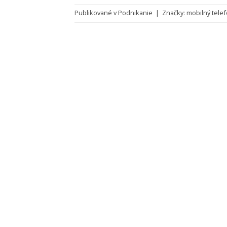
Publikované v
Podnikanie
|
Značky:
mobilný tele