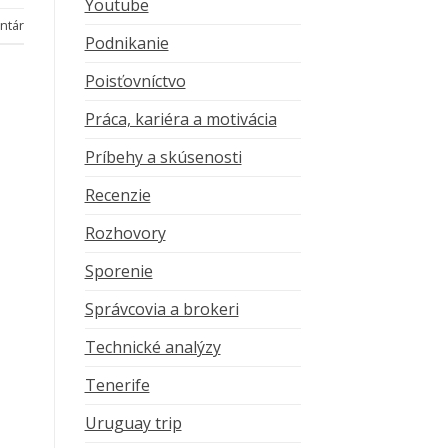
Youtube
ntár
Podnikanie
Poisťovníctvo
Práca, kariéra a motivácia
Príbehy a skúsenosti
Recenzie
Rozhovory
Sporenie
Správcovia a brokeri
Technické analýzy
Tenerife
Uruguay trip