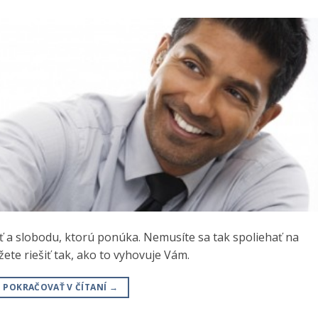
sť a slobodu, ktorú ponúka. Nemusíte sa tak spoliehať na
te riešiť tak, ako to vyhovuje Vám.
POKRAČOVAŤ V ČÍTANÍ
→