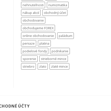
nehnuteľnosti
numizmatika
nákup akcií
obchodný účet
obchodovanie
obchodujeme FOREX
online obchodovanie
paládium
peniaze
platina
podielové fondy
podnikanie
sporenie
strieborné mince
striebro
zlato
zlaté mince
CHODNÉ ÚČTY