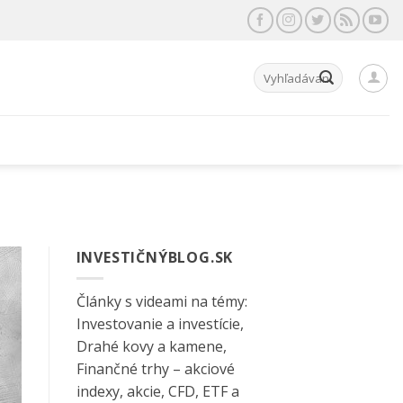
Hľadať:
INVESTIČNÝBLOG.SK
Články s videami na témy:
Investovanie a investície,
Drahé kovy a kamene,
Finančné trhy – akciové
indexy, akcie, CFD, ETF a