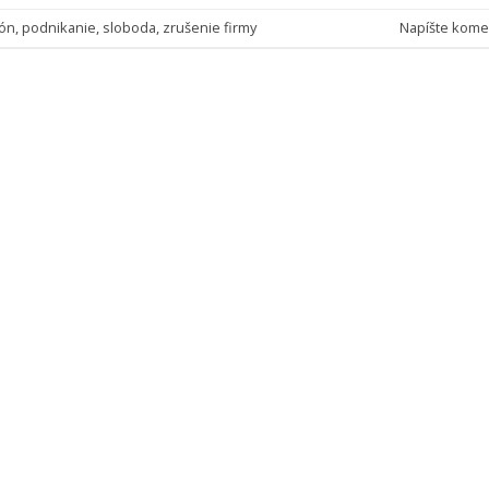
fón
,
podnikanie
,
sloboda
,
zrušenie firmy
Napíšte kome