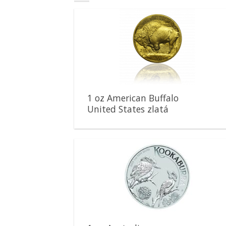
Pridať k
obľúbeným
1 oz American Buffalo
United States zlatá
minca
Pridať k
obľúbeným