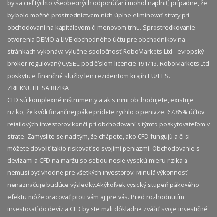
by sa cieľ týchto všeobecných odporúčaní mohol naplniť, prípadne, že
by bolo možné prostredníctvom nich úplne eliminovať straty pri
obchodovaní na kapitálovom či menovom trhu. Sprostredkovanie
otvorenia DEMO a LIVE obchodného účtu pre obchodníkov na
stránkach vykonáva výlučne spoločnosť RoboMarkets Ltd - evropský
broker regulovaný CySEC pod číslom licencie 191/13. RoboMarkets Ltd
poskytuje finančné služby len rezidentom krajín EU/EES.
ZRIEKNUTIE SA RIZIKA
CFD sú komplexné inštrumenty a ak s nimi obchodujete, existuje
riziko, že kvôli finančnej páke prídete rychlo o peniaze. 67.85% účtov
retailových investorov končí pri obchodovaní s týmto poskytovateľom v
strate. Zamyslite se nad tým, že chápete, ako CFD fungujú a či si
môžete dovoliť takto riskovať so svojimi peniazmi. Obchodovanie s
devízami a CFD na maržu so sebou nesie vysokú mieru rizika a
nemusí byť vhodné pre všetkých investorov. Minulá výkonnosť
nenaznačuje budúce výsledky.​ Akýkoľvek vysoký stupeň pákového
efektu môže pracovať proti vám aj pre vás. Pred rozhodnutím
investovať do devíz a CFD by ste mali dôkladne zvážiť svoje investičné