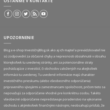
OSTAŇME V KONTAKTE
UPOZORNENIE
Blog a e-shop InvestičnýBlog.sk ako aj ich majiteľ a prevádzkovateľ nie
sú zodpovední za občasné chyby a nepresnosti obsiahnuté v obsahu
ktorejkoľvek tu uvedenej stránky, ani za potencionálne straty
pochádzajúce z investícií, či obchodov založených na akejkoľvek
informácii tu uvedenej. Tu uvedené informácie majú charakter
investičného prieskumu (alebo všeobecného odporúčania)
pripraveného vývojármi a zamestnancami spoločnosti, pričom tieto sa
nepovažujú za odporúčanie vhodné pre konkrétnu osobu. Takéto
všeobecné odporúčanie nepredstavuje poradenstvo na vykonanie
obchodu s akýmikoľvek finančnými nástrojmi, neobsahujú prísľub, že