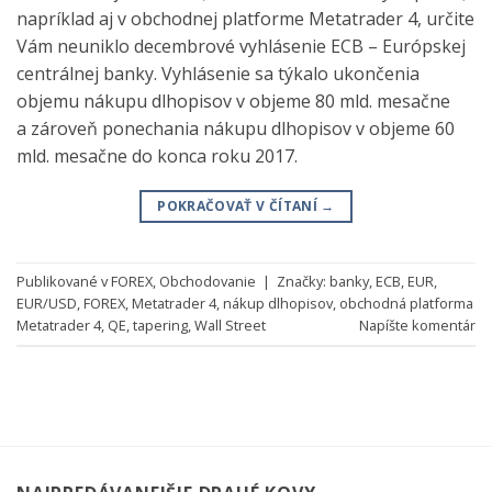
napríklad aj v obchodnej platforme Metatrader 4, určite
Vám neuniklo decembrové vyhlásenie ECB – Európskej
centrálnej banky. Vyhlásenie sa týkalo ukončenia
objemu nákupu dlhopisov v objeme 80 mld. mesačne
a zároveň ponechania nákupu dlhopisov v objeme 60
mld. mesačne do konca roku 2017.
POKRAČOVAŤ V ČÍTANÍ
→
Publikované v
FOREX
,
Obchodovanie
|
Značky:
banky
,
ECB
,
EUR
,
EUR/USD
,
FOREX
,
Metatrader 4
,
nákup dlhopisov
,
obchodná platforma
Metatrader 4
,
QE
,
tapering
,
Wall Street
Napíšte komentár