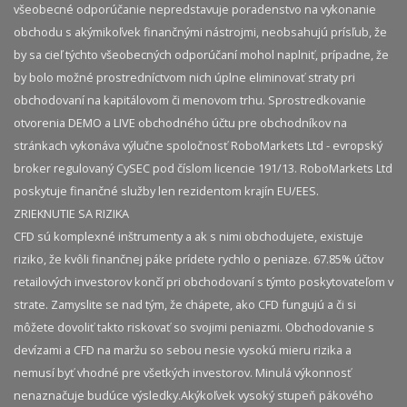
všeobecné odporúčanie nepredstavuje poradenstvo na vykonanie
obchodu s akýmikoľvek finančnými nástrojmi, neobsahujú prísľub, že
by sa cieľ týchto všeobecných odporúčaní mohol naplniť, prípadne, že
by bolo možné prostredníctvom nich úplne eliminovať straty pri
obchodovaní na kapitálovom či menovom trhu. Sprostredkovanie
otvorenia DEMO a LIVE obchodného účtu pre obchodníkov na
stránkach vykonáva výlučne spoločnosť RoboMarkets Ltd - evropský
broker regulovaný CySEC pod číslom licencie 191/13. RoboMarkets Ltd
poskytuje finančné služby len rezidentom krajín EU/EES.
ZRIEKNUTIE SA RIZIKA
CFD sú komplexné inštrumenty a ak s nimi obchodujete, existuje
riziko, že kvôli finančnej páke prídete rychlo o peniaze. 67.85% účtov
retailových investorov končí pri obchodovaní s týmto poskytovateľom v
strate. Zamyslite se nad tým, že chápete, ako CFD fungujú a či si
môžete dovoliť takto riskovať so svojimi peniazmi. Obchodovanie s
devízami a CFD na maržu so sebou nesie vysokú mieru rizika a
nemusí byť vhodné pre všetkých investorov. Minulá výkonnosť
nenaznačuje budúce výsledky.​ Akýkoľvek vysoký stupeň pákového