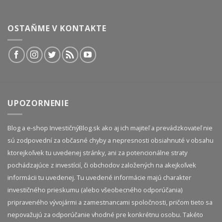
OSTAŇME V KONTAKTE
UPOZORNENIE
Blog a e-shop InvestičnýBlog.sk ako aj ich majiteľ a prevádzkovateľ nie
sú zodpovední za občasné chyby a nepresnosti obsiahnuté v obsahu
ktorejkoľvek tu uvedenej stránky, ani za potencionálne straty
pochádzajúce z investícií, či obchodov založených na akejkoľvek
informácii tu uvedenej. Tu uvedené informácie majú charakter
investičného prieskumu (alebo všeobecného odporúčania)
pripraveného vývojármi a zamestnancami spoločnosti, pričom tieto sa
nepovažujú za odporúčanie vhodné pre konkrétnu osobu. Takéto