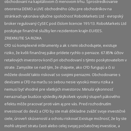
obchodovaní na kapitálovom či menovom trhu. Sprostredkovanie
otvorenia DEMO a LIVE obchodného účtu pre obchodníkov na
stránkach vykonáva výlučne spoločnosť RoboMarkets Ltd - evropský
broker regulovaný CySEC pod číslom licencie 191/13. RoboMarkets Ltd
poskytuje finančné služby len rezidentom krajín EU/EES.
ZRIEKNUTIE SA RIZIKA
CFD sú komplexné inštrumenty a ak s nimi obchodujete, existuje
riziko, že kvôli finančnej páke prídete rychlo o peniaze. 67.85% účtov
retailových investorov končí pri obchodovaní s týmto poskytovateľom v
strate. Zamyslite se nad tým, že chápete, ako CFD fungujú a či si
môžete dovoliť takto riskovať so svojimi peniazmi. Obchodovanie s
devízami a CFD na maržu so sebou nesie vysokú mieru rizika a
nemusí byť vhodné pre všetkých investorov. Minulá výkonnosť
nenaznačuje budúce výsledky.​ Akýkoľvek vysoký stupeň pákového
efektu môže pracovať proti vám aj pre vás. Pred rozhodnutím
investovať do devíz a CFD by ste mali dôkladne zvážiť svoje investičné
ciele, úroveň skúseností a ochotu riskovať.​ Existuje možnosť, že by ste
mohli utrpieť stratu časti alebo celej svojej počiatočnej investície, a