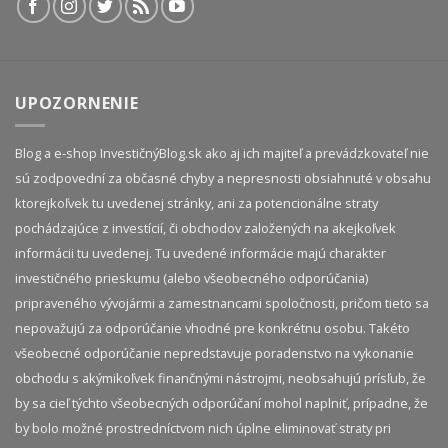
UPOZORNENIE
Blog a e-shop InvestičnýBlog.sk ako aj ich majiteľ a prevádzkovateľ nie
sú zodpovední za občasné chyby a nepresnosti obsiahnuté v obsahu
ktorejkoľvek tu uvedenej stránky, ani za potencionálne straty
pochádzajúce z investícií, či obchodov založených na akejkoľvek
informácii tu uvedenej. Tu uvedené informácie majú charakter
investičného prieskumu (alebo všeobecného odporúčania)
pripraveného vývojármi a zamestnancami spoločnosti, pričom tieto sa
nepovažujú za odporúčanie vhodné pre konkrétnu osobu. Takéto
všeobecné odporúčanie nepredstavuje poradenstvo na vykonanie
obchodu s akýmikoľvek finančnými nástrojmi, neobsahujú prísľub, že
by sa cieľ týchto všeobecných odporúčaní mohol naplniť, prípadne, že
by bolo možné prostredníctvom nich úplne eliminovať straty pri