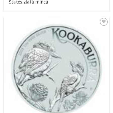
States zlatá minca
Pridať k
obľúbeným