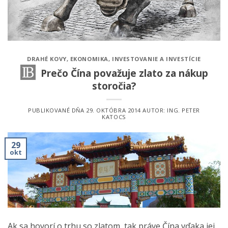
DRAHÉ KOVY
,
EKONOMIKA
,
INVESTOVANIE A INVESTÍCIE
Prečo Čína považuje zlato za nákup
storočia?
PUBLIKOVANÉ DŇA
29. OKTÓBRA 2014
AUTOR:
ING. PETER
KATOCS
29
okt
Ak sa hovorí o trhu so zlatom, tak práve Čína vďaka jej