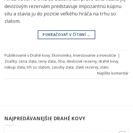
devízovým rezervám predstavuje impozantnú kúpnu
silu a stavia ju do pozície veľkého hráča na trhu so
zlatom.
POKRAČOVAŤ V ČÍTANÍ
→
Publikované v
Drahé kovy
,
Ekonomika
,
Investovanie a investície
|
Značky:
cena zlata
,
ceny zlata
,
čína
,
devízové rezervy
,
drahé kovy
,
nákup zlata
,
trh so zlatom
,
zásoby zlata
,
zlaté rezervy
,
zlato
Napíšte komentár
NAJPREDÁVANEJŠIE DRAHÉ KOVY