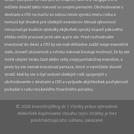
môžete dovoliť takto riskovať so svojimi peniazmi. Obchodovanie s
devízami a CFD na maržu so sebou nesie vysokú mieru rizika a
nemusí byť vhodné pre všetkých investorov. Minulá výkonnosť
nenaznačuje budúce výsledky.​ Akýkoľvek vysoký stupeň pákového
efektu môže pracovať proti vám aj pre vás. Pred rozhodnutím
investovať do devíz a CFD by ste mali dôkladne zvážiť svoje investičné
ciele, úroveň skúseností a ochotu riskovať.​ Existuje možnosť, že by ste
mohli utrpieť stratu časti alebo celej svojej počiatočnej investície, a
preto by ste nemali investovať peniaze, ktoré si nemôžete dovoliť
stratiť. Mali by ste si byť vedomí všetkých rizík spojených s
obchodovaním s devízami a CFD a v prípade akýchkoľvek pochybností
požiadať o radu nezávislého finančného poradcu.
© 2026 InvestičnýBlog.sk | Všetky práva vyhradené.
Akékoľvek kopírovanie obsahu tejto stránky je bez
predchádzajúceho súhlasu zakázané.