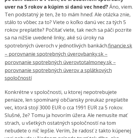
uver na 5 rokov a kúpim si danú vec hneď?
Áno, viem.
Ten podstatný je ten, že to mám hneď. Ale otázka znie,
stálo to vôbec za to? Viete o koľko danú vec za tých 5
rokov preplatíte? Počítať viete, tak nech sa páči pozrite
sa na nižšie uvedené linky, aké sú úroky na
spotrebných úveroch v jednotlivých bankách.
financie.sk
– porovnanie spotrebných úverov
banky.sk –
porovnanie spotrebných úverov
totalmoney.sk –
porovnanie spotrebných úverov a splátkových
spoločností
Konkrétne v spoločnosti, u ktorej nepotrebujete
peniaze, len spomínaný občiansky preukaz preplatíte
vec, ktorá stojí 3000 EUR o cca 1991 EUR za 5 rokov.
Slušné, že? Tomu ja hovorím úžera. Ale nemusíte mať
strach, u všetkých ostatných spoločností na tom
nebudete o nič lepšie. Verím, že radosť z takto kúpenej