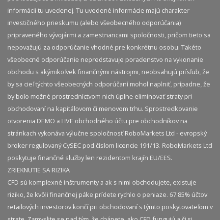
informácii tu uvedenej. Tu uvedené informácie majú charakter
investičného prieskumu (alebo všeobecného odporúčania)
pripraveného vývojármi a zamestnancami spoločnosti, pričom tieto sa
nepovažujú za odporúčanie vhodné pre konkrétnu osobu. Takéto
všeobecné odporúčanie nepredstavuje poradenstvo na vykonanie
obchodu s akýmikoľvek finančnými nástrojmi, neobsahujú prísľub, že
by sa cieľ týchto všeobecných odporúčaní mohol naplniť, prípadne, že
by bolo možné prostredníctvom nich úplne eliminovať straty pri
obchodovaní na kapitálovom či menovom trhu. Sprostredkovanie
otvorenia DEMO a LIVE obchodného účtu pre obchodníkov na
stránkach vykonáva výlučne spoločnosť RoboMarkets Ltd - evropský
broker regulovaný CySEC pod číslom licencie 191/13. RoboMarkets Ltd
poskytuje finančné služby len rezidentom krajín EU/EES.
ZRIEKNUTIE SA RIZIKA
CFD sú komplexné inštrumenty a ak s nimi obchodujete, existuje
riziko, že kvôli finančnej páke prídete rychlo o peniaze. 67.85% účtov
retailových investorov končí pri obchodovaní s týmto poskytovateľom v
strate. Zamyslite se nad tým, že chápete, ako CFD fungujú a či si