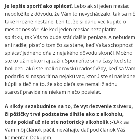
Je lepšie sporiť ako splácať.
Lebo ak si jeden mesiac
neodložíte z dôvodu, že Vám to nevychádzalo, tak sa nič
také hrozné nestane. Len to, že si danú vec kúpite o
mesiac neskôr. Ale keď jeden mesiac nezaplatíte
splátku, tak Vás to bude stáť ďalšie peniaze. A nebudem
ani radšej písať o tom čo sa stane, keď Vaša schopnosť
splácať jedného dňa z nejakého dôvodu skončí. Možno
ste to už niektorí aj zažili. Spomeňte si na časy keď ste
boli deti, akú ste mali obrovskú radosť vždy, keď sa Vám
podarilo si nasporiť na nejakú vec, ktorú ste si následne
kúpili a tiež na to, že ako dieťa ste nemali žiadnu
starosť pravidelne niekam niečo posielať.
A nikdy nezabudnite na to, že vytriezvenie z úveru,
či pôžičky trvá podstatne dlhšie ako z alkoholu,
teda pokiaľ už nie ste notorický alkoholik ;-).
Ak sa
Vám môj článok páčil, neváhajte dať pod článok Váš
komentár. Ďakujem.