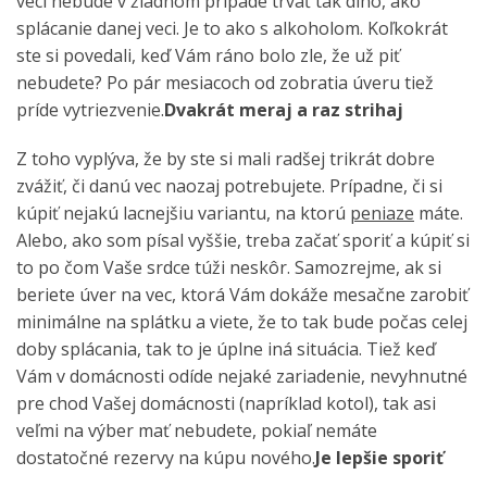
veci nebude v žiadnom prípade trvať tak dlho, ako
splácanie danej veci. Je to ako s alkoholom. Koľkokrát
ste si povedali, keď Vám ráno bolo zle, že už piť
nebudete? Po pár mesiacoch od zobratia úveru tiež
príde vytriezvenie.
Dvakrát meraj a raz strihaj
Z toho vyplýva, že by ste si mali radšej trikrát dobre
zvážiť, či danú vec naozaj potrebujete. Prípadne, či si
kúpiť nejakú lacnejšiu variantu, na ktorú
peniaze
máte.
Alebo, ako som písal vyššie, treba začať sporiť a kúpiť si
to po čom Vaše srdce túži neskôr. Samozrejme, ak si
beriete úver na vec, ktorá Vám dokáže mesačne zarobiť
minimálne na splátku a viete, že to tak bude počas celej
doby splácania, tak to je úplne iná situácia. Tiež keď
Vám v domácnosti odíde nejaké zariadenie, nevyhnutné
pre chod Vašej domácnosti (napríklad kotol), tak asi
veľmi na výber mať nebudete, pokiaľ nemáte
dostatočné rezervy na kúpu nového.
Je lepšie sporiť