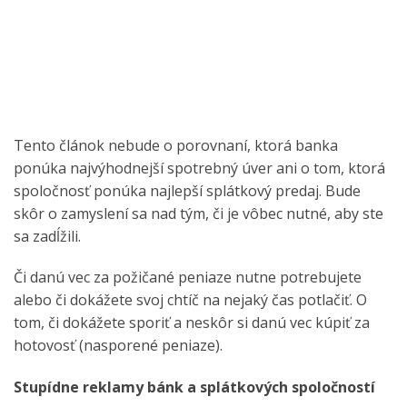
Tento článok nebude o porovnaní, ktorá banka
ponúka najvýhodnejší spotrebný úver ani o tom, ktorá
spoločnosť ponúka najlepší splátkový predaj. Bude
skôr o zamyslení sa nad tým, či je vôbec nutné, aby ste
sa zadĺžili.
Či danú vec za požičané peniaze nutne potrebujete
alebo či dokážete svoj chtíč na nejaký čas potlačiť. O
tom, či dokážete sporiť a neskôr si danú vec kúpiť za
hotovosť (nasporené peniaze).
Stupídne reklamy bánk a splátkových spoločností