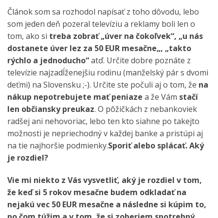
Článok som sa rozhodol napísať z toho dôvodu, lebo
som jeden deň pozeral televíziu a reklamy boli len o
tom, ako si
treba zobrať „úver na čokoľvek“, „u nás
dostanete úver lez za 50 EUR mesačne
„
,
„
takto
rýchlo a jednoducho“
atď. Určite dobre poznáte z
televízie najzadĺženejšiu rodinu (manželský pár s dvomi
deťmi) na Slovensku ;-). Určite ste počuli aj o tom, že
na
nákup nepotrebujete mať peniaze
a že Vám
stačí
len občiansky preukaz
. O pôžičkách z nebankoviek
radšej ani nehovoriac, lebo ten kto siahne po takejto
možnosti je nepriechodný v každej banke a pristúpi aj
na tie najhoršie podmienky.
Sporiť alebo splácať. Aký
je rozdiel?
Vie mi niekto z Vás vysvetliť, aký je rozdiel v tom,
že keď si 5 rokov mesačne budem odkladať na
nejakú vec 50 EUR mesačne a následne si kúpim to,
po čom túžim a v tom, že si zoberiem spotrebný