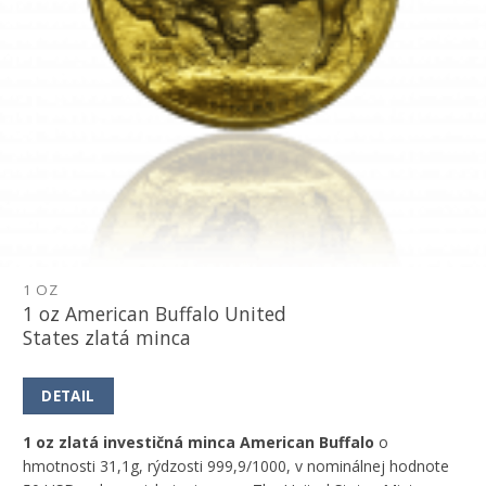
1 OZ
1 oz American Buffalo United
States zlatá minca
DETAIL
1 oz zlatá investičná minca American Buffalo
o
hmotnosti 31,1g, rýdzosti 999,9/1000, v nominálnej hodnote