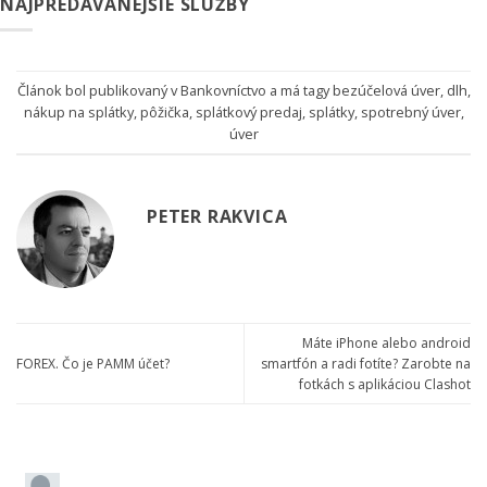
NAJPREDÁVANEJŠIE SLUŽBY
Článok bol publikovaný v
Bankovníctvo
a má tagy
bezúčelová úver
,
dlh
,
nákup na splátky
,
pôžička
,
splátkový predaj
,
splátky
,
spotrebný úver
,
úver
PETER RAKVICA
Máte iPhone alebo android
FOREX. Čo je PAMM účet?
smartfón a radi fotíte? Zarobte na
fotkách s aplikáciou Clashot