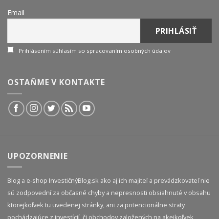
Email
Prihlásením súhlasím so spracovaním osobných údajov
OSTAŇME V KONTAKTE
UPOZORNENIE
Blog a e-shop InvestičnýBlog.sk ako aj ich majiteľ a prevádzkovateľ nie
sú zodpovední za občasné chyby a nepresnosti obsiahnuté v obsahu
ktorejkoľvek tu uvedenej stránky, ani za potencionálne straty
pochádzajúce z investícií, či obchodov založených na akejkoľvek