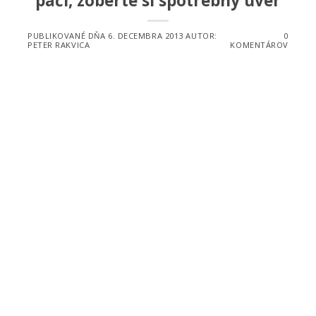
páči, zoberte si spotrebný úver
PUBLIKOVANÉ DŇA
6. DECEMBRA 2013
AUTOR:
0
PETER RAKVICA
KOMENTÁROV