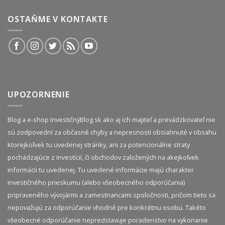
OSTAŇME V KONTAKTE
UPOZORNENIE
Blog a e-shop InvestičnýBlog.sk ako aj ich majiteľ a prevádzkovateľ nie
sú zodpovední za občasné chyby a nepresnosti obsiahnuté v obsahu
ktorejkoľvek tu uvedenej stránky, ani za potencionálne straty
pochádzajúce z investícií, či obchodov založených na akejkoľvek
informácii tu uvedenej. Tu uvedené informácie majú charakter
investičného prieskumu (alebo všeobecného odporúčania)
pripraveného vývojármi a zamestnancami spoločnosti, pričom tieto sa
nepovažujú za odporúčanie vhodné pre konkrétnu osobu. Takéto
všeobecné odporúčanie nepredstavuje poradenstvo na vykonanie