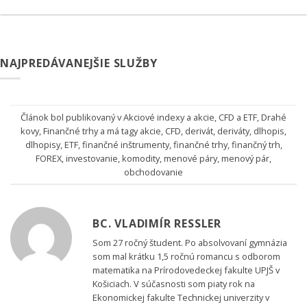
NAJPREDÁVANEJŠIE SLUŽBY
Článok bol publikovaný v
Akciové indexy a akcie
,
CFD a ETF
,
Drahé
kovy
,
Finančné trhy
a má tagy
akcie
,
CFD
,
derivát
,
deriváty
,
dlhopis
,
dlhopisy
,
ETF
,
finančné inštrumenty
,
finančné trhy
,
finančný trh
,
FOREX
,
investovanie
,
komodity
,
menové páry
,
menový pár
,
obchodovanie
BC. VLADIMÍR RESSLER
Som 27 ročný študent. Po absolvovaní gymnázia
som mal krátku 1,5 ročnú romancu s odborom
matematika na Prírodovedeckej fakulte UPJŠ v
Košiciach. V súčasnosti som piaty rok na
Ekonomickej fakulte Technickej univerzity v