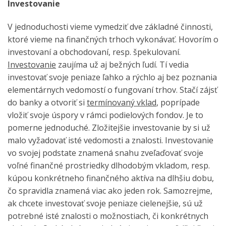
Investovanie
V jednoduchosti vieme vymedziť dve základné činnosti,
ktoré vieme na finančných trhoch vykonávať. Hovorím o
investovaní a obchodovaní, resp. špekulovaní.
Investovanie
zaujíma už aj bežných ľudí. Tí vedia
investovať svoje peniaze ľahko a rýchlo aj bez poznania
elementárnych vedomostí o fungovaní trhov. Stačí zájsť
do banky a otvoriť si
termínovaný vklad
, poprípade
vložiť svoje úspory v rámci podielových fondov. Je to
pomerne jednoduché. Zložitejšie investovanie by si už
malo vyžadovať isté vedomosti a znalosti. Investovanie
vo svojej podstate znamená snahu zveľaďovať svoje
voľné finančné prostriedky dlhodobým vkladom, resp.
kúpou konkrétneho finančného aktíva na dlhšiu dobu,
čo spravidla znamená viac ako jeden rok. Samozrejme,
ak chcete investovať svoje peniaze cielenejšie, sú už
potrebné isté znalosti o možnostiach, či konkrétnych