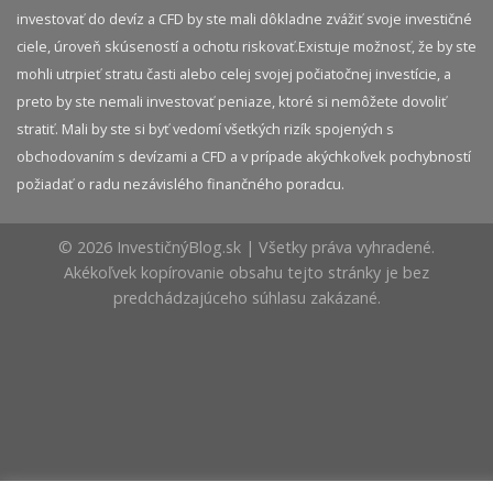
investovať do devíz a CFD by ste mali dôkladne zvážiť svoje investičné
ciele, úroveň skúseností a ochotu riskovať.​ Existuje možnosť, že by ste
mohli utrpieť stratu časti alebo celej svojej počiatočnej investície, a
preto by ste nemali investovať peniaze, ktoré si nemôžete dovoliť
stratiť. Mali by ste si byť vedomí všetkých rizík spojených s
obchodovaním s devízami a CFD a v prípade akýchkoľvek pochybností
požiadať o radu nezávislého finančného poradcu.
© 2026 InvestičnýBlog.sk | Všetky práva vyhradené.
Akékoľvek kopírovanie obsahu tejto stránky je bez
predchádzajúceho súhlasu zakázané.