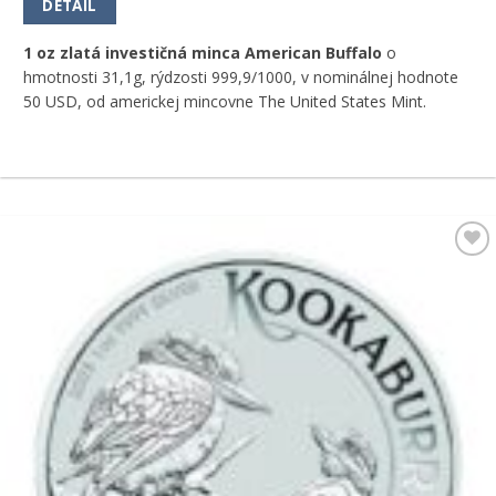
DETAIL
1 oz zlatá investičná minca American Buffalo
o
hmotnosti 31,1g, rýdzosti 999,9/1000, v nominálnej hodnote
50 USD, od americkej mincovne The United States Mint.
Pridať k
obľúbeným