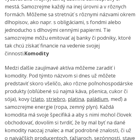
mestá. Samozrejme každý na inej úrovni a v rôznych
formách. Môžeme sa stretnúť s rôznymi názvami okrem
dlhopisov, ako napr. s obligáciami, s fondmi alebo
jednoducho s dlhovými cennými papiermi. Tie
samozrejme môžu emitovať aj banky či podniky, ktoré
tak chcú získať financie na vedenie svojej
činnosti.
Komodity
Medzi ďalšie zaujímavé aktíva môžeme zaradiť i
komodity. Pod týmto názvom si dnes už môžete
predstaviť skoro všeličo, ako rôzne poľnohospodárske
produkty (obľúbené sú najmä káva, pšenica, cukor či
sója), kovy (
zlato
,
striebro
,
platina
,
paládium
, meď) a
samozrejme energie (ropa, zemný plyn). Každá
komodita má svoje špecifiká a aby s nimi mohol človek
obchodovať, dovolím si tvrdiť, že by mal byť na dané
komodity naozaj znalec a mať podrobné znalosti, či už
o najväčších producentoch, ťažiaroch, sezónnosti, stave