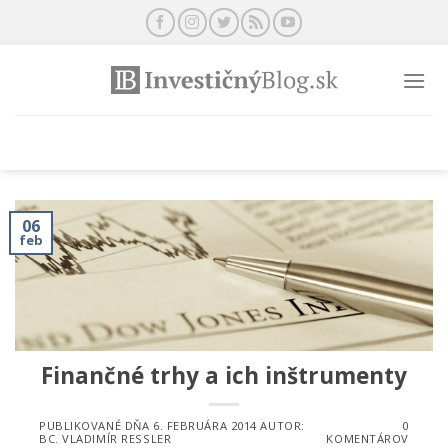
Preskočiť
na
obsah
06
feb
Finančné trhy a ich inštrumenty
PUBLIKOVANÉ DŇA
6. FEBRUÁRA 2014
AUTOR:
0
BC. VLADIMÍR RESSLER
KOMENTÁROV