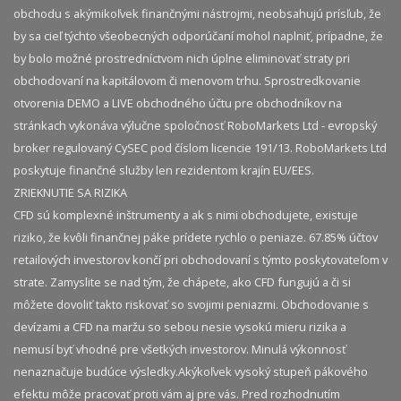
obchodu s akýmikoľvek finančnými nástrojmi, neobsahujú prísľub, že
by sa cieľ týchto všeobecných odporúčaní mohol naplniť, prípadne, že
by bolo možné prostredníctvom nich úplne eliminovať straty pri
obchodovaní na kapitálovom či menovom trhu. Sprostredkovanie
otvorenia DEMO a LIVE obchodného účtu pre obchodníkov na
stránkach vykonáva výlučne spoločnosť RoboMarkets Ltd - evropský
broker regulovaný CySEC pod číslom licencie 191/13. RoboMarkets Ltd
poskytuje finančné služby len rezidentom krajín EU/EES.
ZRIEKNUTIE SA RIZIKA
CFD sú komplexné inštrumenty a ak s nimi obchodujete, existuje
riziko, že kvôli finančnej páke prídete rychlo o peniaze. 67.85% účtov
retailových investorov končí pri obchodovaní s týmto poskytovateľom v
strate. Zamyslite se nad tým, že chápete, ako CFD fungujú a či si
môžete dovoliť takto riskovať so svojimi peniazmi. Obchodovanie s
devízami a CFD na maržu so sebou nesie vysokú mieru rizika a
nemusí byť vhodné pre všetkých investorov. Minulá výkonnosť
nenaznačuje budúce výsledky.​ Akýkoľvek vysoký stupeň pákového
efektu môže pracovať proti vám aj pre vás. Pred rozhodnutím