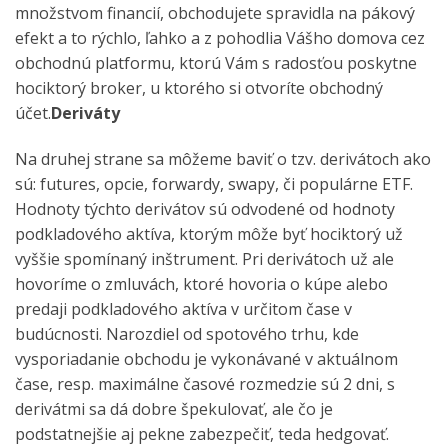
množstvom financií, obchodujete spravidla na pákový
efekt a to rýchlo, ľahko a z pohodlia Vášho domova cez
obchodnú platformu, ktorú Vám s radosťou poskytne
hociktorý broker, u ktorého si otvoríte obchodný
účet.
Deriváty
Na druhej strane sa môžeme baviť o tzv. derivátoch ako
sú: futures, opcie, forwardy, swapy, či populárne ETF.
Hodnoty týchto derivátov sú odvodené od hodnoty
podkladového aktíva, ktorým môže byť hociktorý už
vyššie spomínaný inštrument. Pri derivátoch už ale
hovoríme o zmluvách, ktoré hovoria o kúpe alebo
predaji podkladového aktíva v určitom čase v
budúcnosti. Narozdiel od spotového trhu, kde
vysporiadanie obchodu je vykonávané v aktuálnom
čase, resp. maximálne časové rozmedzie sú 2 dni, s
derivátmi sa dá dobre špekulovať, ale čo je
podstatnejšie aj pekne zabezpečiť, teda hedgovať.