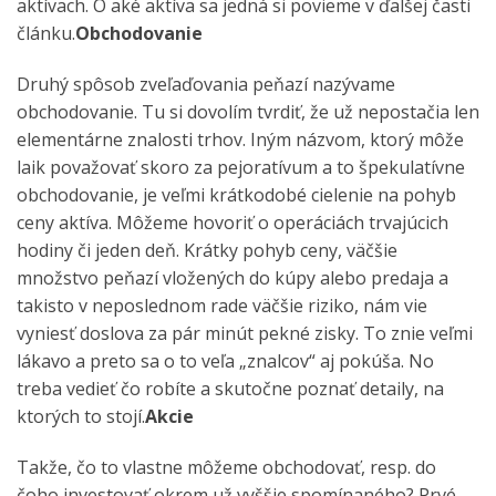
aktívach. O aké aktíva sa jedná si povieme v ďalšej časti
článku.
Obchodovanie
Druhý spôsob zveľaďovania peňazí nazývame
obchodovanie. Tu si dovolím tvrdiť, že už nepostačia len
elementárne znalosti trhov. Iným názvom, ktorý môže
laik považovať skoro za pejoratívum a to špekulatívne
obchodovanie, je veľmi krátkodobé cielenie na pohyb
ceny aktíva. Môžeme hovoriť o operáciách trvajúcich
hodiny či jeden deň. Krátky pohyb ceny, väčšie
množstvo peňazí vložených do kúpy alebo predaja a
takisto v neposlednom rade väčšie riziko, nám vie
vyniesť doslova za pár minút pekné zisky. To znie veľmi
lákavo a preto sa o to veľa „znalcov“ aj pokúša. No
treba vedieť čo robíte a skutočne poznať detaily, na
ktorých to stojí.
Akcie
Takže, čo to vlastne môžeme obchodovať, resp. do
čoho investovať okrem už vyššie spomínaného? Prvé,