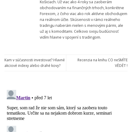
Košiciach. Už viac ako 4 roky sa zaoberám
obchodovaním na finančných trhoch, konkrétne
Forexom, z čoho viac ako rok aktívne obchodujem
na reálnom účte. Skúsenosti v rámci reálneho
tradingu naberám nielen s menovými pármi, ale
už aj s komoditami. Celkovo svoju budúcnosť
vidím hlavne v spojení s tradingom.
Kam v súčasnosti investovať? Hlavné
Recenzia na knihu CO neSMÍTE
akciové indexy alebo drahé kovy?
VĚDĚT !