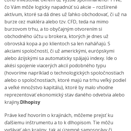
čo Vám môže logicky napadnúť sú akcie – rozšírené
aktívum, ktoré sa dá dnes už ľahko obchodovať, či už na
burze cez makléra alebo tzv. CFD, teda na mimo
burzovom trhu, a to obyčajným otvorením si
obchodného účtu u brokera, ktorých je dnes už
obrovská kopa a po klientoch sa len naháňajú. S
akciami spoločností, či už americkými, európskymi
alebo ázijskými sa automaticky spájajú indexy. Ide o
akési spojenie viacerých akcií podobného typu
(hovoríme napríklad o technologických spoločnostiach
alebo o spoločnostiach, ktoré majú na trhu veľký podiel
a veľké množstvo kapitálu), ktoré by malo vhodne
reprezentovať ekonomický stav daného odvetvia alebo
krajiny.
Dlhopisy
Práve keď hovorím o krajinách, môžeme prejsť ku
ďalšiemu inštrumentu a to k dlhopisom. Tie môžu
vydávať ako krajiny, tak aj územné samosprávy či