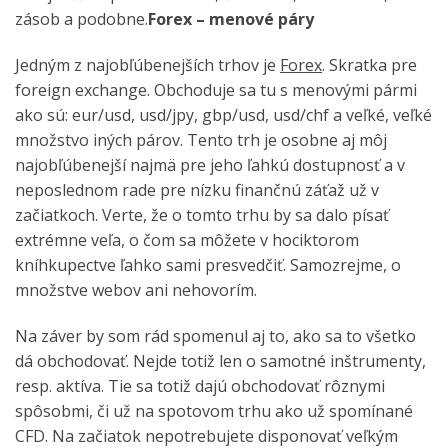
zásob a podobne.
Forex – menové páry
Jedným z najobľúbenejších trhov je
Forex
. Skratka pre
foreign exchange. Obchoduje sa tu s menovými pármi
ako sú: eur/usd, usd/jpy, gbp/usd, usd/chf a veľké, veľké
množstvo iných párov. Tento trh je osobne aj môj
najobľúbenejší najmä pre jeho ľahkú dostupnosť a v
neposlednom rade pre nízku finančnú záťaž už v
začiatkoch. Verte, že o tomto trhu by sa dalo písať
extrémne veľa, o čom sa môžete v hociktorom
kníhkupectve ľahko sami presvedčiť. Samozrejme, o
množstve webov ani nehovorím.
Na záver by som rád spomenul aj to, ako sa to všetko
dá obchodovať. Nejde totiž len o samotné inštrumenty,
resp. aktíva. Tie sa totiž dajú obchodovať rôznymi
spôsobmi, či už na spotovom trhu ako už spomínané
CFD. Na začiatok nepotrebujete disponovať veľkým