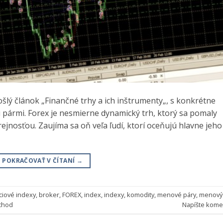
šlý článok „Finančné trhy a ich inštrumenty„, s konkrétne
pármi. Forex je nesmierne dynamický trh, ktorý sa pomaly
ejnosťou. Zaujíma sa oň veľa ľudí, ktorí oceňujú hlavne jeho
POKRAČOVAŤ V ČÍTANÍ
→
ciové indexy
,
broker
,
FOREX
,
index
,
indexy
,
komodity
,
menové páry
,
menový
chod
Napíšte kome