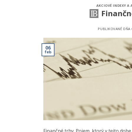
AKCIOVÉ INDEXY A 
Finančn
PUBLIKOVANÉ DŇA
06
feb
Finančné trhy. Pojem, ktorý v tejto dobe