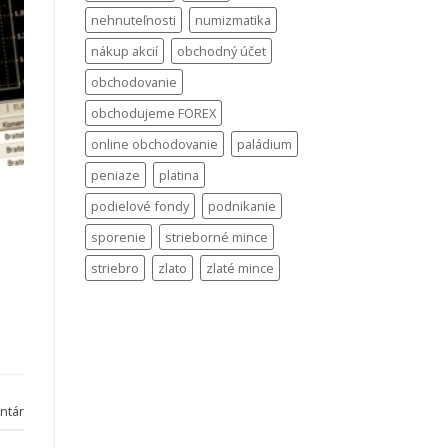
nehnuteľnosti
numizmatika
nákup akcií
obchodný účet
obchodovanie
obchodujeme FOREX
online obchodovanie
paládium
peniaze
platina
podielové fondy
podnikanie
sporenie
strieborné mince
striebro
zlato
zlaté mince
ntár