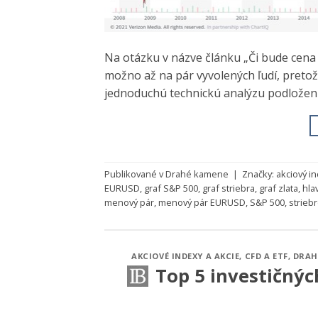
Na otázku v názve článku „Či bude cena 
možno až na pár vyvolených ľudí, pretož
jednoduchú technickú analýzu podlože
Publikované v
Drahé kamene
|
Značky:
akciový i
EURUSD
,
graf S&P 500
,
graf striebra
,
graf zlata
,
hla
menový pár
,
menový pár EURUSD
,
S&P 500
,
strieb
AKCIOVÉ INDEXY A AKCIE
,
CFD A ETF
,
DRAH
Top 5 investičnýc