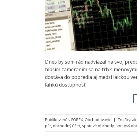
Dnes by som rád nadviazal na svoj predo
hlbším zameraním sa na trh s menovými 
dostáva do popredia aj medzi laickou ver
ľahkú dostupnosť.
Publikované v
FOREX
,
Obchodovanie
|
Značky:
ak
pár
,
obchodný účet
,
spotové obchody
,
spotový ob