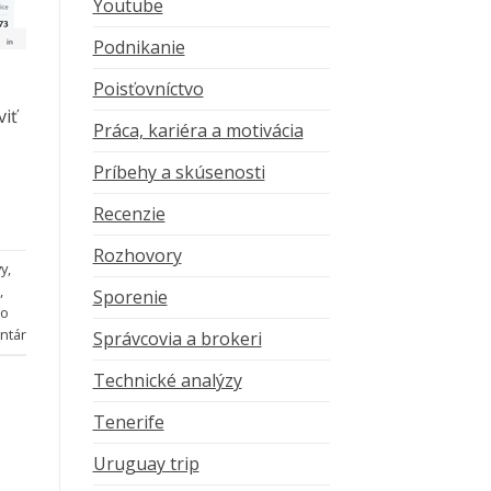
Youtube
Podnikanie
Poisťovníctvo
,
viť
Práca, kariéra a motivácia
Príbehy a skúsenosti
Recenzie
Rozhovory
vy
,
,
Sporenie
to
ntár
Správcovia a brokeri
Technické analýzy
Tenerife
Uruguay trip