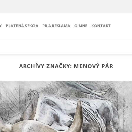
Y
PLATENÁ SEKCIA
PR A REKLAMA
O MNE
KONTAKT
ARCHÍVY ZNAČKY:
MENOVÝ PÁR