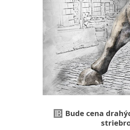
Bude cena drahýc
striebr