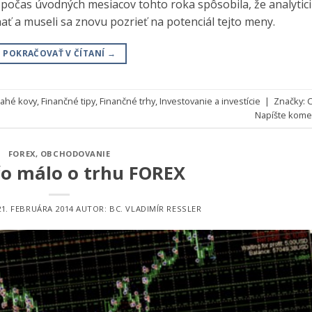
počas úvodných mesiacov tohto roka spôsobila, že analytici
ať a museli sa znovu pozrieť na potenciál tejto meny.
POKRAČOVAŤ V ČÍTANÍ
→
ahé kovy
,
Finančné tipy
,
Finančné trhy
,
Investovanie a investície
|
Značky:
Napíšte kome
FOREX
,
OBCHODOVANIE
čo málo o trhu FOREX
21. FEBRUÁRA 2014
AUTOR:
BC. VLADIMÍR RESSLER