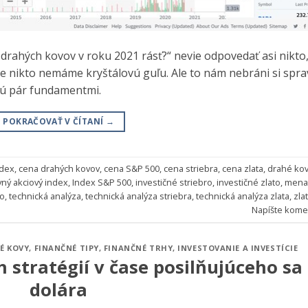
drahých kovov v roku 2021 rásť?“ nevie odpovedať asi nikto
e nikto nemáme kryštálovú guľu. Ale to nám nebráni si spra
nú pár fundamentmi.
POKRAČOVAŤ V ČÍTANÍ
→
ndex
,
cena drahých kovov
,
cena S&P 500
,
cena striebra
,
cena zlata
,
drahé ko
vný akciový index
,
Index S&P 500
,
investičné striebro
,
investičné zlato
,
mena
ro
,
technická analýza
,
technická analýza striebra
,
technická analýza zlata
,
zla
Napíšte kome
É KOVY
,
FINANČNÉ TIPY
,
FINANČNÉ TRHY
,
INVESTOVANIE A INVESTÍCIE
h stratégií v čase posilňujúceho sa
dolára