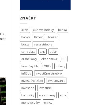
ZNAČKY
akcie
akciové indexy
banka
CFD
,
banky
Bitcoin
broker
ntár
burza
cena striebra
cena zlata
CFD
dolár
drahé kovy
ekonomika
ETF
finančný trh
FOREX
indexy
inflácia
investičné striebro
investičné zlato
investovanie
investícia
investície
komodity
kryptomeny
kríza
menové páry
mince