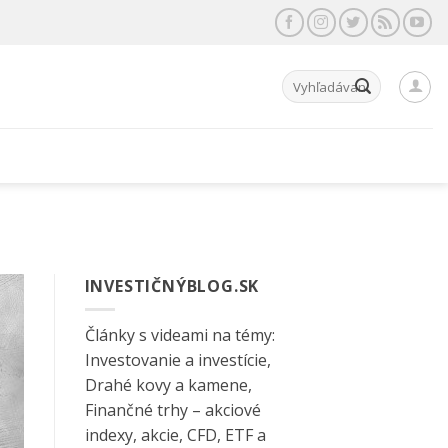
Hľadať:
INVESTIČNÝBLOG.SK
Články s videami na témy:
Investovanie a investície,
Drahé kovy a kamene,
Finančné trhy – akciové
indexy, akcie, CFD, ETF a