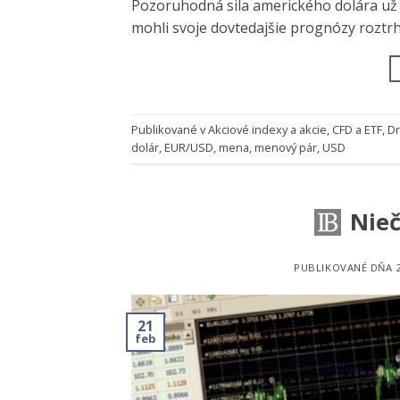
Pozoruhodná sila amerického dolára už 
mohli svoje dovtedajšie prognózy roztrh
Publikované v
Akciové indexy a akcie
,
CFD a ETF
,
Dr
dolár
,
EUR/USD
,
mena
,
menový pár
,
USD
Nie
PUBLIKOVANÉ DŇA
21
feb