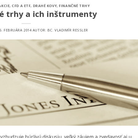
AKCIE
,
CFD A ETF
,
DRAHÉ KOVY
,
FINANČNÉ TRHY
é trhy a ich inštrumenty
6. FEBRUÁRA 2014
AUTOR:
BC. VLADIMÍR RESSLER
 vzbudzuje búrlivú diskusiu, veľký záujem a zvedavosť aj u