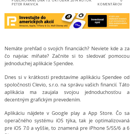
PUBLIKOVANÉ DŇA
15. OKTÓBRA 2014
AUTOR:
0
PETER RAKVICA
KOMENTÁROV
Nemáte prehľad o svojich financiách? Neviete kde a za
čo najviac míňate? Začnite si to sledovať pomocou
jednoduchej aplikácie Spendee.
Dnes si v krátkosti predstavíme aplikáciu Spendee od
spoločnosti Clevio, s.r.o. na správu vašich financií. Táto
aplikácia ma zaujala svojou jednoduchosťou a
decentným grafickým prevedením.
Aplikáciu nájdete v Google play a App Store. Čo sa
operačného systému iOS týka, tak je optimalizovaná
pre iOS 7.0 a vyššie, to znamená pre iPhone 5/5S/6 a 6