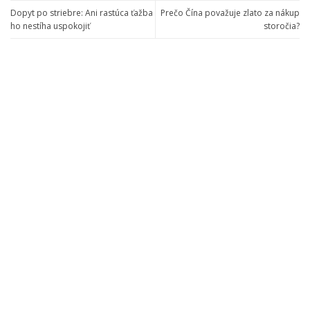
Dopyt po striebre: Ani rastúca ťažba
Prečo Čína považuje zlato za nákup
ho nestíha uspokojiť
storočia?