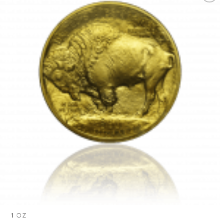
Pridať k
obľúbeným
1 OZ