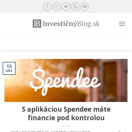
Preskočiť
na
obsah
15
okt
S aplikáciou Spendee máte
financie pod kontrolou