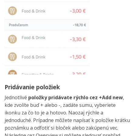
Pridávanie položiek
Jednotlivé
položky pridávate rýchlo cez +Add new
,
kde zvolíte buď + alebo -, zadáte sumu, vyberiete
ikonku za čo to je a hotovo. Naozaj rýchle a
jednoduché. Prípadne môžete napísať k položke krátku
poznámku a odfotiť si bloček alebo zakúpenú vec.
Následne cez Owerview si môžete sledovať prehľad