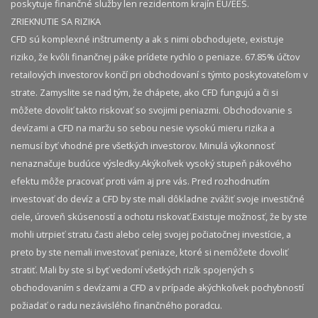
poskytuje finančné služby len rezidentom krajín EU/EES.
ZRIEKNUTIE SA RIZIKA
CFD sú komplexné inštrumenty a ak s nimi obchodujete, existuje
riziko, že kvôli finančnej páke prídete rychlo o peniaze. 67.85% účtov
retailových investorov končí pri obchodovaní s týmto poskytovateľom v
strate. Zamyslite se nad tým, že chápete, ako CFD fungujú a či si
môžete dovoliť takto riskovať so svojimi peniazmi. Obchodovanie s
devízami a CFD na maržu so sebou nesie vysokú mieru rizika a
nemusí byť vhodné pre všetkých investorov. Minulá výkonnosť
nenaznačuje budúce výsledky.​ Akýkoľvek vysoký stupeň pákového
efektu môže pracovať proti vám aj pre vás. Pred rozhodnutím
investovať do devíz a CFD by ste mali dôkladne zvážiť svoje investičné
ciele, úroveň skúseností a ochotu riskovať.​ Existuje možnosť, že by ste
mohli utrpieť stratu časti alebo celej svojej počiatočnej investície, a
preto by ste nemali investovať peniaze, ktoré si nemôžete dovoliť
stratiť. Mali by ste si byť vedomí všetkých rizík spojených s
obchodovaním s devízami a CFD a v prípade akýchkoľvek pochybností
požiadať o radu nezávislého finančného poradcu.