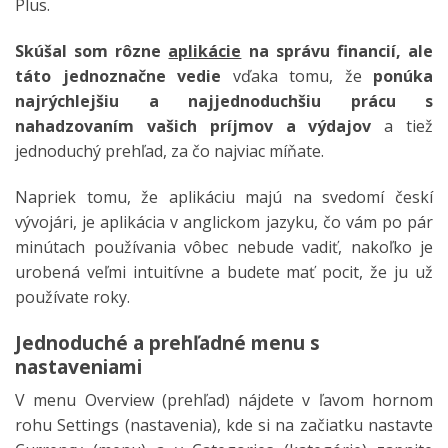
Plus.
Skúšal som rôzne
aplikácie
na správu financií, ale
táto jednoznačne vedie
vďaka tomu, že
ponúka
najrýchlejšiu a najjednoduchšiu prácu s
nahadzovaním vašich príjmov a výdajov
a tiež
jednoduchý prehľad, za čo najviac míňate.
Napriek tomu, že aplikáciu majú na svedomí českí
vývojári, je aplikácia v anglickom jazyku, čo vám po pár
minútach používania vôbec nebude vadiť, nakoľko je
urobená veľmi intuitívne a budete mať pocit, že ju už
používate roky.
Jednoduché a prehľadné menu s
nastaveniami
V menu Overview (prehľad) nájdete v ľavom hornom
rohu Settings (nastavenia), kde si na začiatku nastavte