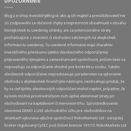
UPOZORNENIE
Blog a e-shop InvestičnýBlog.sk ako aj ich majiteľ a prevádzkovateľ nie
sú zodpovední za občasné chyby a nepresnosti obsiahnuté v obsahu
ktorejkoľvek tu uvedenej stránky, ani za potencionálne straty
pochádzajúce z investícií, či obchodov založených na akejkoľvek
informácii tu uvedenej. Tu uvedené informácie majú charakter
investičného prieskumu (alebo všeobecného odporúčania)
pripraveného vývojármi a zamestnancami spoločnosti, pričom tieto sa
nepovažujú za odporúčanie vhodné pre konkrétnu osobu. Takéto
všeobecné odporúčanie nepredstavuje poradenstvo na vykonanie
obchodu s akýmikoľvek finančnými nástrojmi, neobsahujú prísľub, že
by sa cieľ týchto všeobecných odporúčaní mohol naplniť, prípadne, že
by bolo možné prostredníctvom nich úplne eliminovať straty pri
obchodovaní na kapitálovom či menovom trhu. Sprostredkovanie
otvorenia DEMO a LIVE obchodného účtu pre obchodníkov na
stránkach vykonáva výlučne spoločnosť RoboMarkets Ltd - evropský
broker regulovaný CySEC pod číslom licencie 191/13. RoboMarkets Ltd