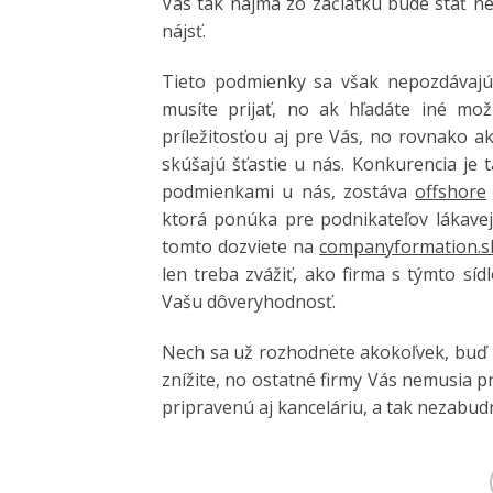
Vás tak najmä zo začiatku bude stáť n
nájsť.
Tieto podmienky sa však nepozdávajú 
musíte prijať, no ak hľadáte iné mož
príležitosťou aj pre Vás, no rovnako a
skúšajú šťastie u nás. Konkurencia je 
podmienkami u nás, zostáva
offshore
ktorá ponúka pre podnikateľov lákavej
tomto dozviete na
companyformation.s
len treba zvážiť, ako firma s týmto sí
Vašu dôveryhodnosť.
Nech sa už rozhodnete akokoľvek, buď 
znížite, no ostatné firmy Vás nemusia 
pripravenú aj kanceláriu, a tak nezabud