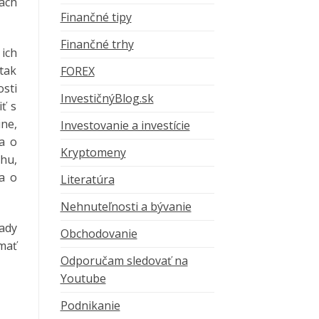
ách
Finančné tipy
Finančné trhy
ich
tak
FOREX
osti
InvestičnýBlog.sk
iť s
ine,
Investovanie a investície
a o
Kryptomeny
hu,
a o
Literatúra
Nehnuteľnosti a bývanie
ady
Obchodovanie
 mať
Odporučam sledovať na
Youtube
Podnikanie