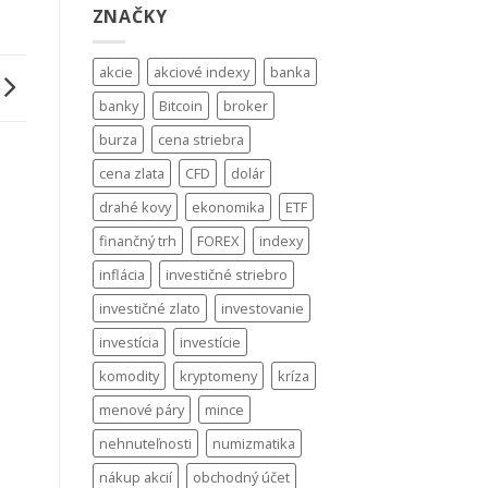
ZNAČKY
akcie
akciové indexy
banka
banky
Bitcoin
broker
burza
cena striebra
cena zlata
CFD
dolár
drahé kovy
ekonomika
ETF
finančný trh
FOREX
indexy
inflácia
investičné striebro
investičné zlato
investovanie
investícia
investície
komodity
kryptomeny
kríza
menové páry
mince
nehnuteľnosti
numizmatika
nákup akcií
obchodný účet