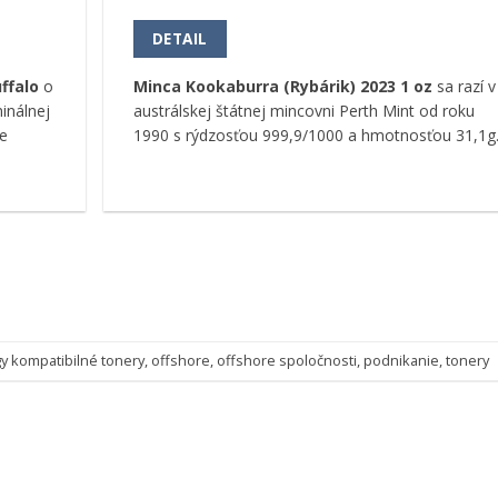
DETAIL
ffalo
o
Minca Kookaburra (Rybárik) 2023 1 oz
sa razí v
inálnej
austrálskej štátnej mincovni Perth Mint od roku
e
1990 s rýdzosťou 999,9/1000 a hmotnosťou 31,1g
gy
kompatibilné tonery
,
offshore
,
offshore spoločnosti
,
podnikanie
,
tonery