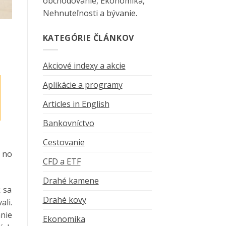
obchodovanie, Ekonomika,
Nehnuteľnosti a bývanie.
KATEGÓRIE ČLÁNKOV
Akciové indexy a akcie
Aplikácie a programy
Articles in English
Bankovníctvo
Cestovanie
 no
CFD a ETF
Drahé kamene
 sa
Drahé kovy
ali.
anie
Ekonomika