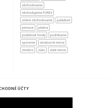
obchodovanie
obchodujeme FOREX
online obchodovanie
paládium
peniaze
platina
podielové fondy
podnikanie
sporenie
strieborné mince
striebro
zlato
zlaté mince
CHODNÉ ÚČTY