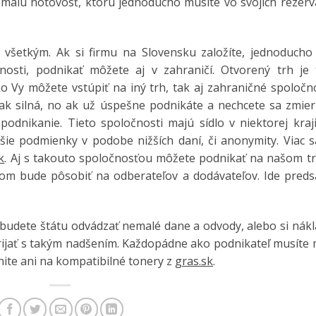
emalú hotovosť, ktorú jednoducho musíte vo svojich rezerv
všetkým. Ak si firmu na Slovensku založíte, jednoducho 
nosti, podnikať môžete aj v zahraničí. Otvorený trh je 
ko Vy môžete vstúpiť na iný trh, tak aj zahraničné spoločn
tak silná, no ak už úspešne podnikáte a nechcete sa zmier
podnikanie. Tieto spoločnosti majú sídlo v niektorej kraj
šie podmienky v podobe nižších daní, či anonymity. Viac s
k
. Aj s takouto spoločnosťou môžete podnikať na našom tr
dlom bude pôsobiť na odberateľov a dodávateľov. Ide preds
budete štátu odvádzať nemalé dane a odvody, alebo si nákl
prijať s takým nadšením. Každopádne ako podnikateľ musíte
nite ani na kompatibilné tonery z
gras.sk
.