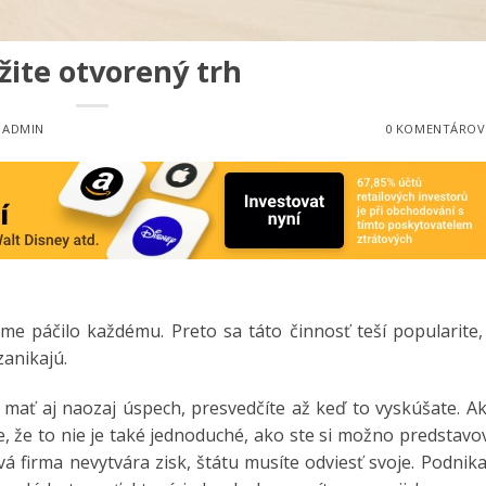
žite otvorený trh
:
ADMIN
0 KOMENTÁROV
e páčilo každému. Preto sa táto činnosť teší popularite,
zanikajú.
mať aj naozaj úspech, presvedčíte až keď to vyskúšate. Ak
e, že to nie je také jednoduché, ako ste si možno predstavov
ová firma nevytvára zisk, štátu musíte odviesť svoje. Podnik