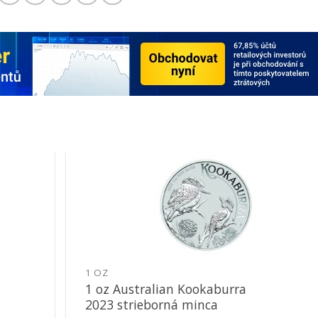
Pridať k
obľúbeným
1 OZ
1 oz Australian Kookaburra
2023 strieborná minca