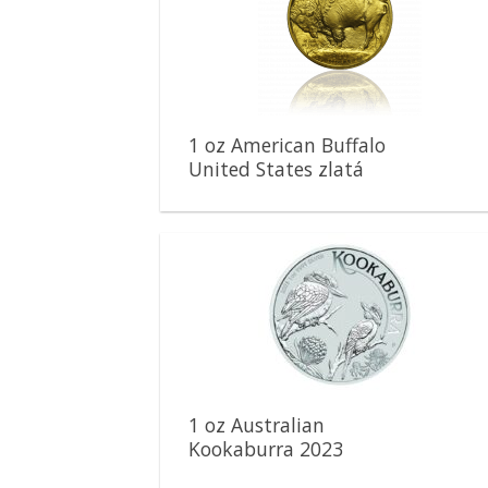
Pridať k
obľúbeným
1 oz American Buffalo
United States zlatá
minca
Pridať k
obľúbeným
1 oz Australian
Kookaburra 2023
strieborná minca