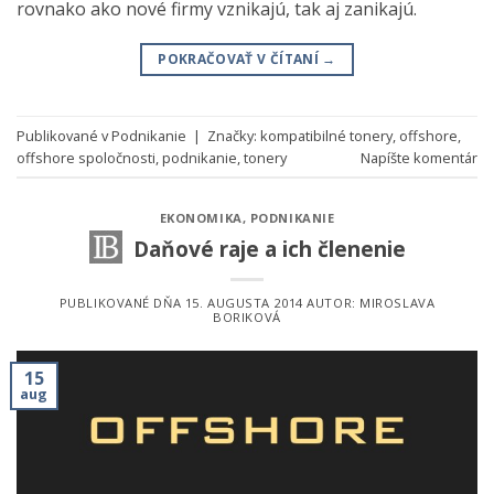
rovnako ako nové firmy vznikajú, tak aj zanikajú.
POKRAČOVAŤ V ČÍTANÍ
→
Publikované v
Podnikanie
|
Značky:
kompatibilné tonery
,
offshore
,
offshore spoločnosti
,
podnikanie
,
tonery
Napíšte komentár
EKONOMIKA
,
PODNIKANIE
Daňové raje a ich členenie
PUBLIKOVANÉ DŇA
15. AUGUSTA 2014
AUTOR:
MIROSLAVA
BORIKOVÁ
15
aug