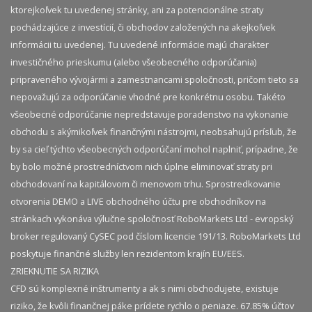
ktorejkoľvek tu uvedenej stránky, ani za potencionálne straty
pochádzajúce z investícií, či obchodov založených na akejkoľvek
informácii tu uvedenej. Tu uvedené informácie majú charakter
investičného prieskumu (alebo všeobecného odporúčania)
pripraveného vývojármi a zamestnancami spoločnosti, pričom tieto sa
nepovažujú za odporúčanie vhodné pre konkrétnu osobu. Takéto
všeobecné odporúčanie nepredstavuje poradenstvo na vykonanie
obchodu s akýmikoľvek finančnými nástrojmi, neobsahujú prísľub, že
by sa cieľ týchto všeobecných odporúčaní mohol naplniť, prípadne, že
by bolo možné prostredníctvom nich úplne eliminovať straty pri
obchodovaní na kapitálovom či menovom trhu. Sprostredkovanie
otvorenia DEMO a LIVE obchodného účtu pre obchodníkov na
stránkach vykonáva výlučne spoločnosť RoboMarkets Ltd - evropský
broker regulovaný CySEC pod číslom licencie 191/13. RoboMarkets Ltd
poskytuje finančné služby len rezidentom krajín EU/EES.
ZRIEKNUTIE SA RIZIKA
CFD sú komplexné inštrumenty a ak s nimi obchodujete, existuje
riziko, že kvôli finančnej páke prídete rychlo o peniaze. 67.85% účtov