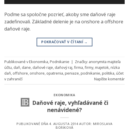
Poďme sa spoločne pozrieť, akoby sme daňové raje
zadefinovali. Základné delenie je na onshore a offshore
daňové raje.
POKRAČOVAŤ V ČÍTANÍ
→
Publikované v
Ekonomika
,
Podnikanie
|
Značky:
anonymita majiteľa
účtu
,
daň
,
dane
,
daňové raje
,
daňový raj
,
firma
,
firmy
,
majetok
,
nízka
daň
,
offshore
,
onshore
,
opatrenia
,
peniaze
,
podnikanie
,
politika
,
účet
v zahraničí
Napíšte komentár
EKONOMIKA
Daňové raje, vyhľadávané či
nenávidené?
PUBLIKOVANÉ DŇA
4. AUGUSTA 2014
AUTOR:
MIROSLAVA
BORIKOVÁ