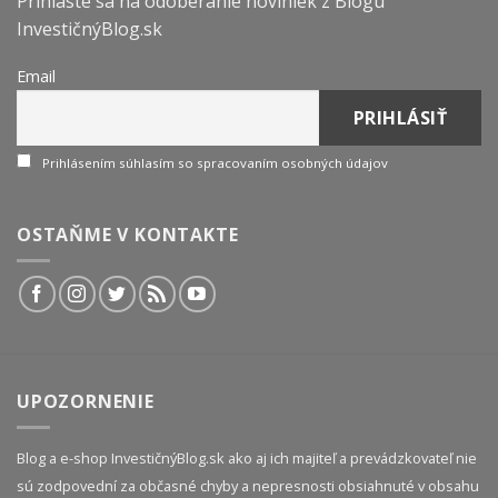
Prihláste sa na odoberanie noviniek z Blogu
InvestičnýBlog.sk
Email
Prihlásením súhlasím so spracovaním osobných údajov
OSTAŇME V KONTAKTE
UPOZORNENIE
Blog a e-shop InvestičnýBlog.sk ako aj ich majiteľ a prevádzkovateľ nie
sú zodpovední za občasné chyby a nepresnosti obsiahnuté v obsahu