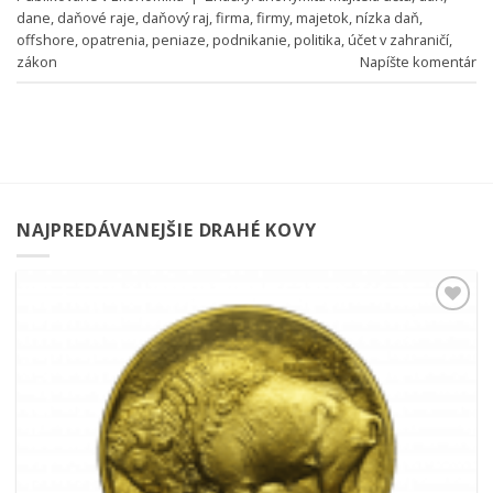
dane
,
daňové raje
,
daňový raj
,
firma
,
firmy
,
majetok
,
nízka daň
,
offshore
,
opatrenia
,
peniaze
,
podnikanie
,
politika
,
účet v zahraničí
,
zákon
Napíšte komentár
NAJPREDÁVANEJŠIE DRAHÉ KOVY
Pridať k
obľúbeným