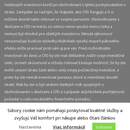
retailových investorov končí pri obchodovaní s týmto poskytovateľom v
strate. Zamyslite se nad tým, že chápete, ako CFD fungujú a či si
môžete dovoliť takto riskovať so svojimi peniazmi. Obchodovanie s
devízami a CFD na maržu so sebou nesie vysokú mieru rizika a
nemusí byť vhodné pre všetkých investorov. Minulá výkonnosť
nenaznačuje budúce výsledky.​ Akýkoľvek vysoký stupeň pákového
efektu môže pracovať proti vám aj pre vás. Pred rozhodnutím
investovať do devíz a CFD by ste mali dôkladne zvážiť svoje investičné
ciele, úroveň skúseností a ochotu riskovať.​ Existuje možnosť, že by ste
mohli utrpieť stratu časti alebo celej svojej počiatočnej investície, a
preto by ste nemali investovať peniaze, ktoré si nemôžete dovoliť
stratiť. Mali by ste si byť vedomí všetkých rizík spojených s
obchodovaním s devízami a CFD a v prípade akýchkoľvek pochybností
požiadať o radu nezávislého finančného poradcu.
Súbory cookie nám pomáhajú poskytovať kvalitné služby a
© 2026 InvestičnýBlog.sk | Všetky práva vyhradené.
zvyšujú Váš komfort pri nákupe alebo čítaní článkov.
Akékoľvek kopírovanie obsahu tejto stránky je bez
Nastavenia
Viac informácií
Súhlasím
predchádzajúceho súhlasu zakázané.