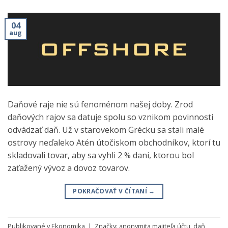
04
aug
Daňové raje nie sú fenoménom našej doby. Zrod
daňových rajov sa datuje spolu so vznikom povinnosti
odvádzať daň. Už v starovekom Grécku sa stali malé
ostrovy neďaleko Atén útočiskom obchodníkov, ktorí tu
skladovali tovar, aby sa vyhli 2 % dani, ktorou bol
zaťažený vývoz a dovoz tovarov.
POKRAČOVAŤ V ČÍTANÍ
→
Publikované v
Ekonomika
|
Značky:
anonymita majiteľa účtu
,
daň
,