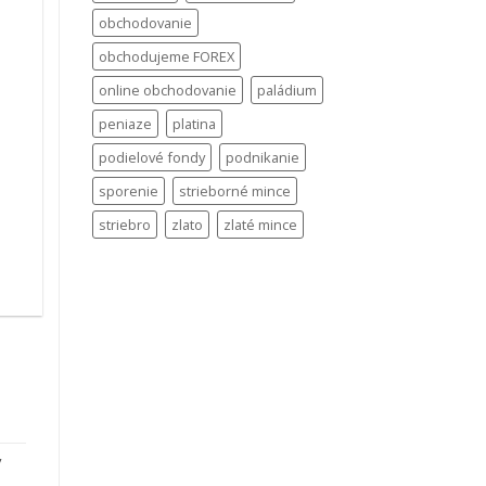
obchodovanie
obchodujeme FOREX
online obchodovanie
paládium
peniaze
platina
podielové fondy
podnikanie
sporenie
strieborné mince
striebro
zlato
zlaté mince
.
ý