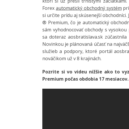
ktorí si už prešli tŕnistými začiatkam
Forex
automatický obchodný systém
pri
si určite prídu aj skúsenejší obchodníc
® Premium, čo je automatický obchodn
sám vyhodnocovať obchody s vysokou
sa doteraz aosbratislava.sk zúčastnila
Novinkou je plánovaná účasť na najväč
služieb a podpory, ktoré portál aosbrat
nováčikom už v 8 krajinách.
Pozrite si vo videu nižšie ako to vy
Premium počas obdobia 17 mesiacov.