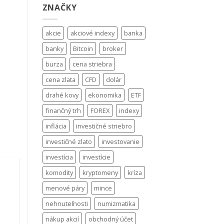
ZNAČKY
akcie
akciové indexy
banka
banky
Bitcoin
broker
burza
cena striebra
cena zlata
CFD
dolár
drahé kovy
ekonomika
ETF
finančný trh
FOREX
indexy
inflácia
investičné striebro
investičné zlato
investovanie
investícia
investície
komodity
kryptomeny
kríza
menové páry
mince
nehnuteľnosti
numizmatika
nákup akcií
obchodný účet