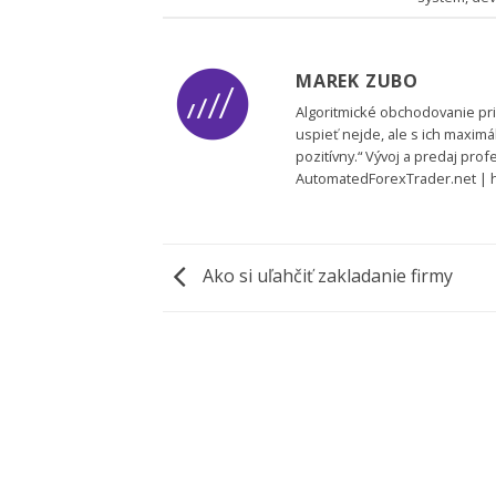
MAREK ZUBO
Algoritmické obchodovanie prin
uspieť nejde, ale s ich maxim
pozitívny.“ Vývoj a predaj pr
AutomatedForexTrader.net | ht
Ako si uľahčiť zakladanie firmy