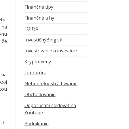
Finančné tipy
Finančné trhy
ého
 na
FOREX
vnu
InvestičnýBlog.sk
 že
Investovanie a investície
Kryptomeny
Literatúra
 na
zaj
Nehnuteľnosti a bývanie
itou
Obchodovanie
Odporučam sledovať na
Youtube
ch,
Podnikanie