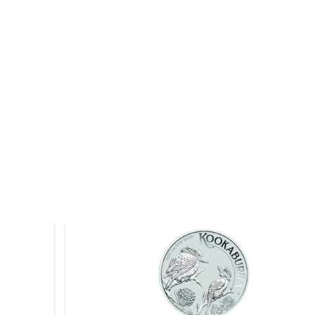
Pridať k
obľúbeným