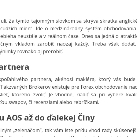
uli. Za týmto tajomným slovkom sa skrýva skratka anglick
 cudzích mien“. Ide o medzinárodný systém obchodovania
bieha neustále a v reálnom čase.
Dnes sa jedná o atraktí
čným vkladom zarobiť naozaj každý. Treba však dodať,
nimky rovnako aj prerobiť.
partnera
 spoľahlivého partnera, akéhosi makléra, ktorý vás bude
 Takzvaných Brokerov existuje pre
Forex obchodovanie
nao
ieť, ktorého zvoliť. Je vhodné, riadiť sa pri výbere kval
ťou swapov, či recenziami alebo rebríčkami.
 AOS až do ďalekej Číny
lným „zelenáčom“, tak vám iste prídu vhod rady skúsenejší