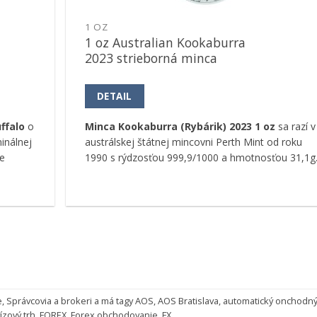
1 OZ
1 oz Australian Kookaburra
2023 strieborná minca
DETAIL
ffalo
o
Minca Kookaburra (Rybárik) 2023 1 oz
sa razí v
inálnej
austrálskej štátnej mincovni Perth Mint od roku
e
1990 s rýdzosťou 999,9/1000 a hmotnosťou 31,1g
e
,
Správcovia a brokeri
a má tagy
AOS
,
AOS Bratislava
,
automatický onchodn
ízový trh
,
FOREX
,
Forex obchodovanie
,
FX