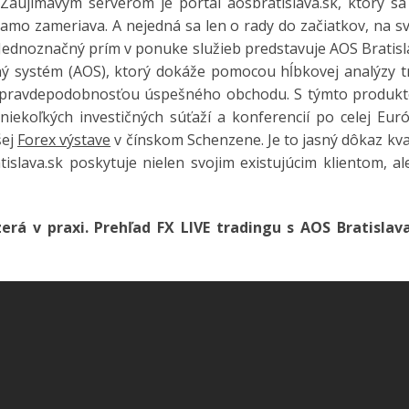
i. Zaujímavým serverom je portál aosbratislava.sk, ktorý s
amo zameriava. A nejedná sa len o rady do začiatkov, na s
i. Jednoznačný prím v ponuke služieb predstavuje AOS Bratis
ý systém (AOS), ktorý dokáže pomocou hĺbkovej analýzy t
 pravdepodobnosťou úspešného obchodu. S týmto produk
 niekoľkých investičných súťaží a konferencií po celej Eur
šej
Forex výstave
v čínskom Schenzene. Je to jasný dôkaz kva
islava.sk poskytuje nielen svojim existujúcim klientom, al
zerá v praxi.
Prehľad FX LIVE tradingu s AOS Bratislav