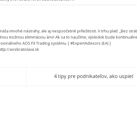
áša mnohé nástrahy, ale aj nespsočetné príležitosti. V trhu platí: „Bez strát
álnou možnou elimináciou áno! Ak sa to naučíme, výsledok bude kontinuáln
ofesionálneho AOS FX Trading systému | #ExpertAdvisors (EA) |
tp://aosbratislava.sk
4 tipy pre podnikateľov, ako uspieť