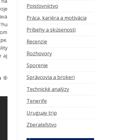
a na
Poisťovníctvo
voje
lava
Práca, kariéra a motivácia
rhu
Príbehy a skúsenosti
tom
ópe.
Recenzie
lity
Rozhovory
e aj
Sporenie
Správcovia a brokeri
a ®
Technické analýzy
Tenerife
Uruguay trip
Zberateľstvo