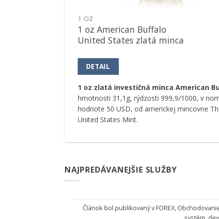
1 OZ
1 oz American Buffalo
United States zlatá minca
DETAIL
1 oz zlatá investičná minca American Bu
hmotnosti 31,1g, rýdzosti 999,9/1000, v nom
hodnote 50 USD, od americkej mincovne Th
United States Mint.
NAJPREDÁVANEJŠIE SLUŽBY
Článok bol publikovaný v
FOREX
,
Obchodovani
systém
,
dev