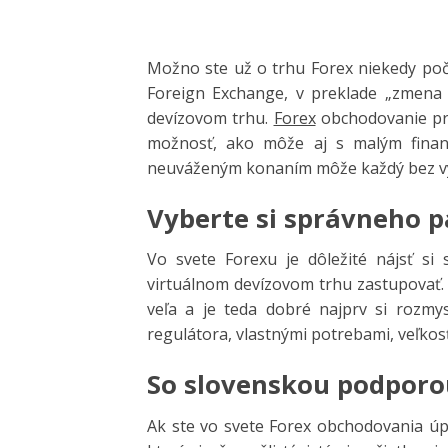
Možno ste už o trhu Forex niekedy poč
Foreign Exchange, v preklade „zmena
devízovom trhu.
Forex
obchodovanie pre
možnosť, ako môže aj s malým finan
neuváženým konaním môže každý bez vý
Vyberte si správneho 
Vo svete Forexu je dôležité nájsť si
virtuálnom devízovom trhu zastupovať.
veľa a je teda dobré najprv si rozmysl
regulátora, vlastnými potrebami, veľkos
So slovenskou podporou
Ak ste vo svete Forex obchodovania úp