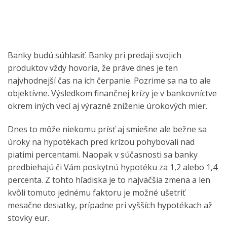
Banky budú súhlasiť. Banky pri predaji svojich
produktov vždy hovoria, že práve dnes je ten
najvhodnejší čas na ich čerpanie. Pozrime sa na to ale
objektívne. Výsledkom finančnej krízy je v bankovníctve
okrem iných vecí aj výrazné zníženie úrokových mier.
Dnes to môže niekomu prísť aj smiešne ale bežne sa
úroky na hypotékach pred krízou pohybovali nad
piatimi percentami. Naopak v súčasnosti sa banky
predbiehajú či Vám poskytnú
hypotéku
za 1,2 alebo 1,4
percenta. Z tohto hľadiska je to najväčšia zmena a len
kvôli tomuto jednému faktoru je možné ušetriť
mesačne desiatky, prípadne pri vyšších hypotékach až
stovky eur.