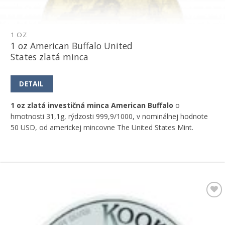
1 OZ
1 oz American Buffalo United
States zlatá minca
DETAIL
1 oz zlatá investičná minca American Buffalo
o
hmotnosti 31,1g, rýdzosti 999,9/1000, v nominálnej hodnote
50 USD, od americkej mincovne The United States Mint.
Pridať k
obľúbeným