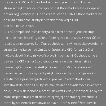
otvorenia DEMO a LIVE obchodného účtu pre obchodníkov na
stránkach vykonáva výlučne spoločnosť RoboMarkets Ltd - evropský
broker regulovaný CySEC pod číslom licencie 191/13. RoboMarkets Ltd
poskytuje finančné služby len rezidentom krajín EU/EES.
ZRIEKNUTIE SA RIZIKA
CFD sú komplexné inštrumenty a ak s nimi obchodujete, existuje
riziko, že kvôli finančnej páke prídete rychlo o peniaze. 67.85% účtov
retailových investorov končí pri obchodovaní s týmto poskytovateľom v
strate. Zamyslite se nad tým, že chápete, ako CFD fungujú a či si
môžete dovoliť takto riskovať so svojimi peniazmi. Obchodovanie s
devízami a CFD na maržu so sebou nesie vysokú mieru rizika a
nemusí byť vhodné pre všetkých investorov. Minulá výkonnosť
nenaznačuje budúce výsledky.​ Akýkoľvek vysoký stupeň pákového
efektu môže pracovať proti vám aj pre vás. Pred rozhodnutím
investovať do devíz a CFD by ste mali dôkladne zvážiť svoje investičné
ciele, úroveň skúseností a ochotu riskovať.​ Existuje možnosť, že by ste
mohli utrpieť stratu časti alebo celej svojej počiatočnej investície, a
preto by ste nemali investovať peniaze, ktoré si nemôžete dovoliť