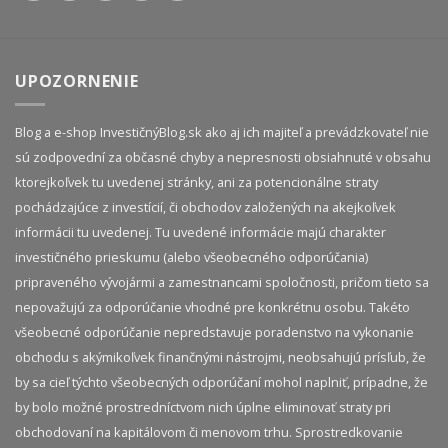
UPOZORNENIE
Blog a e-shop InvestičnýBlog.sk ako aj ich majiteľ a prevádzkovateľ nie
sú zodpovední za občasné chyby a nepresnosti obsiahnuté v obsahu
ktorejkoľvek tu uvedenej stránky, ani za potencionálne straty
pochádzajúce z investícií, či obchodov založených na akejkoľvek
informácii tu uvedenej. Tu uvedené informácie majú charakter
investičného prieskumu (alebo všeobecného odporúčania)
pripraveného vývojármi a zamestnancami spoločnosti, pričom tieto sa
nepovažujú za odporúčanie vhodné pre konkrétnu osobu. Takéto
všeobecné odporúčanie nepredstavuje poradenstvo na vykonanie
obchodu s akýmikoľvek finančnými nástrojmi, neobsahujú prísľub, že
by sa cieľ týchto všeobecných odporúčaní mohol naplniť, prípadne, že
by bolo možné prostredníctvom nich úplne eliminovať straty pri
obchodovaní na kapitálovom či menovom trhu. Sprostredkovanie