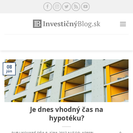
Preskočiť
na
obsah
08
jún
Je dnes vhodný čas na
hypotéku?
PUBLIKOVANÉ DŇA
8. JÚNA 2017
AUTOR:
ADMIN
0