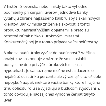
V histórii Slovenska neboli nikdy takto výhodné
podmienky pri čerpaní úverov. Jednotlivé banky
vyťahujú
zbrane
najťažšieho kalibru aby získali nových
klientov. Banky musia zníženie ziskovosti z tohto
produktu nahradiť vyššími objemami, a preto sú
ochotné ísť tak nízko z úrokovými mierami.
Konkurenčný boj je v tomto prípade veľmi neľútostný.
A ako sa budú úroky vyvíjať do budúcnosti? Väčšina
analytikov sa zhoduje v názore že sme dosiahli
pomyselné dno pri výške úrokových mier na
hypotékach. Je samozrejme možné ešte stlačenie o
nejakú tú desatinku percenta ale výraznejšie to už dole
nepôjde. Naopak niektoré väčšie banky ktoré hrajú na
trhu dôležitú rolu sa vyjadrujú a budúcom zvyšovaní. Z
tohto dôvodu je naozaj dnes výhodné čerpať takýto
úver.