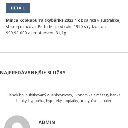
DETAIL
Minca Kookaburra (Rybárik) 2023 1 oz
sa razí v austrálskej
štátnej mincovni Perth Mint od roku 1990 s rýdzosťou
999,9/1000 a hmotnosťou 31,1g.
NAJPREDÁVANEJŠIE SLUŽBY
Článok bol publikovaný v
Bankovníctvo
,
Ekonomika
a má tagy
banka
,
banky
,
hypotéka
,
hypotéky
,
poplatky
,
úroky
,
úver
,
znalec
ADMIN