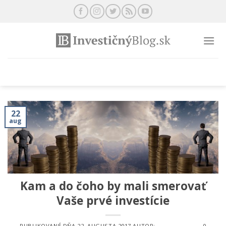
Preskočiť
na
obsah
22
aug
Kam a do čoho by mali smerovať
Vaše prvé investície
PUBLIKOVANÉ DŇA
22. AUGUSTA 2017
AUTOR:
0