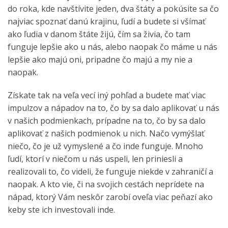
do roka, kde navštívite jeden, dva štáty a pokúsite sa čo
najviac spoznať danú krajinu, ľudí a budete si všímať
ako ľudia v danom štáte žijú, čím sa živia, čo tam
funguje lepšie ako u nás, alebo naopak čo máme u nás
lepšie ako majú oni, pripadne čo majú a my nie a
naopak.
Získate tak na veľa vecí iný pohľad a budete mať viac
impulzov a nápadov na to, čo by sa dalo aplikovať u nás
v našich podmienkach, prípadne na to, čo by sa dalo
aplikovať z našich podmienok u nich. Načo vymýšlať
niečo, čo je už vymyslené a čo inde funguje. Mnoho
ľudí, ktorí v niečom u nás uspeli, len priniesli a
realizovali to, čo videli, že funguje niekde v zahraničí a
naopak. A kto vie, či na svojich cestách neprídete na
nápad, ktorý Vám neskôr zarobí oveľa viac peňazí ako
keby ste ich investovali inde.