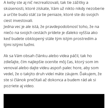
A keby ste aj nič nezrealizovali, tak tie zážitky a
skúsenosti, ktoré získate, Vám už nikto nikdy nezoberie
a určite budú stáť za tie peniaze, ktoré ste do svojich
ciest investovali.
Jedna vec je ale istá, že pravdepodobnosť toho, že na
niečo na svojich cestách prídete je ďaleko vyššia ako
keď budete obklopený stále tým istým prostredím a
tými istými ľuďmi.
Ak sa Vám obsah článku alebo videa páčil, tak ho
zdieľajte, čím najlepšie oceníte môj čas, ktorý som im
venoval alebo dajte videu aspoň palec hore, aby som
vedel, že o takýto druh videí máte záujem. Ďakujem, že
ste si článok prečítali až dokonca a budem rád ak si
pozriete aj video.