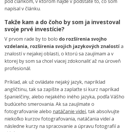
pod článkom, v ktorom nájde v podstate to, čo som
napísal v článku.
Takže kam a do čoho by som ja investoval
svoje prvé investície?
V prvom rade by to bolo
do rozšírenia svojho
vzdelania, rozšírenia svojich jazykových znalostí
a
znalostí v nejakej oblasti, o ktorú sa zaujímam a v
ktorej by som sa chcel viacej zdokonaliť až na úroveň
profesionál.
Príklad, ak už ovládate nejaký jazyk, napríklad
angličtinu, tak sa zapíšte a zaplaťte si kurz napríkad
španielčiny, alebo nejakého iného jazyka, podľa Vášho
budúceho smerovania. Ak sa zaujímate o
fotografovanie alebo
natáčanie videí
, tak absolvujte
niekoľko kurzov fotografovania, natáčania videí a
následne kurzy na spracovanie a úpravu fotografií a