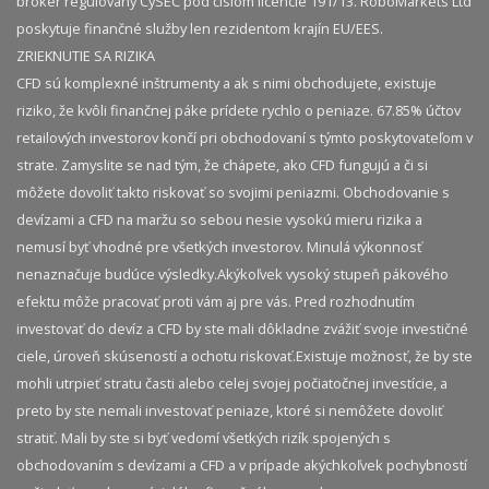
broker regulovaný CySEC pod číslom licencie 191/13. RoboMarkets Ltd
poskytuje finančné služby len rezidentom krajín EU/EES.
ZRIEKNUTIE SA RIZIKA
CFD sú komplexné inštrumenty a ak s nimi obchodujete, existuje
riziko, že kvôli finančnej páke prídete rychlo o peniaze. 67.85% účtov
retailových investorov končí pri obchodovaní s týmto poskytovateľom v
strate. Zamyslite se nad tým, že chápete, ako CFD fungujú a či si
môžete dovoliť takto riskovať so svojimi peniazmi. Obchodovanie s
devízami a CFD na maržu so sebou nesie vysokú mieru rizika a
nemusí byť vhodné pre všetkých investorov. Minulá výkonnosť
nenaznačuje budúce výsledky.​ Akýkoľvek vysoký stupeň pákového
efektu môže pracovať proti vám aj pre vás. Pred rozhodnutím
investovať do devíz a CFD by ste mali dôkladne zvážiť svoje investičné
ciele, úroveň skúseností a ochotu riskovať.​ Existuje možnosť, že by ste
mohli utrpieť stratu časti alebo celej svojej počiatočnej investície, a
preto by ste nemali investovať peniaze, ktoré si nemôžete dovoliť
stratiť. Mali by ste si byť vedomí všetkých rizík spojených s
obchodovaním s devízami a CFD a v prípade akýchkoľvek pochybností