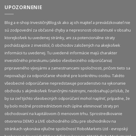
UPOZORNENIE
Blog a e-shop InvestičnýBlog.sk ako aj ich majiteľ a prevádzkovateľ nie
sú zodpovední za občasné chyby a nepresnosti obsiahnuté v obsahu
ktorejkoľvek tu uvedenej stránky, ani za potencionálne straty
pochádzajúce z investícií, či obchodov založených na akejkoľvek
informácii tu uvedenej. Tu uvedené informácie majú charakter
investičného prieskumu (alebo všeobecného odporúčania)
pripraveného vývojármi a zamestnancami spoločnosti, pričom tieto sa
nepovažujú za odporúčanie vhodné pre konkrétnu osobu. Takéto
všeobecné odporúčanie nepredstavuje poradenstvo na vykonanie
obchodu s akýmikoľvek finančnými nástrojmi, neobsahujú prísľub, že
by sa cieľ týchto všeobecných odporúčaní mohol naplniť, prípadne, že
by bolo možné prostredníctvom nich úplne eliminovať straty pri
obchodovaní na kapitálovom či menovom trhu. Sprostredkovanie
otvorenia DEMO a LIVE obchodného účtu pre obchodníkov na
stránkach vykonáva výlučne spoločnosť RoboMarkets Ltd - evropský