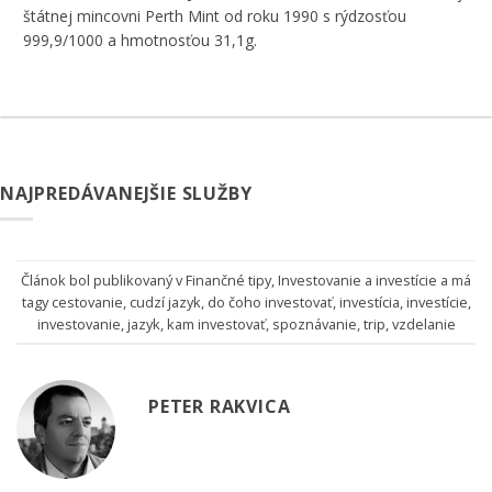
štátnej mincovni Perth Mint od roku 1990 s rýdzosťou
999,9/1000 a hmotnosťou 31,1g.
NAJPREDÁVANEJŠIE SLUŽBY
Článok bol publikovaný v
Finančné tipy
,
Investovanie a investície
a má
tagy
cestovanie
,
cudzí jazyk
,
do čoho investovať
,
investícia
,
investície
,
investovanie
,
jazyk
,
kam investovať
,
spoznávanie
,
trip
,
vzdelanie
PETER RAKVICA