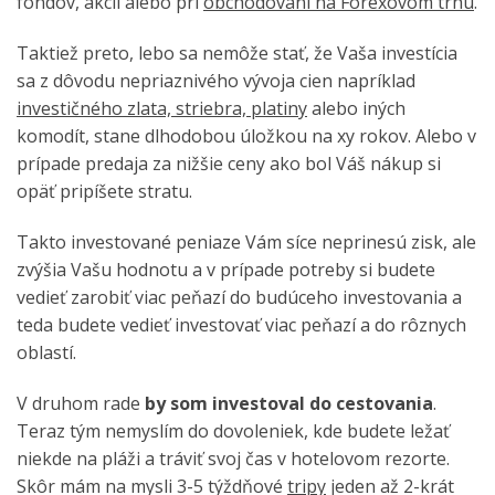
fondov, akcií alebo pri
obchodovaní na Forexovom trhu
.
Taktiež preto, lebo sa nemôže stať, že Vaša investícia
sa z dôvodu nepriaznivého vývoja cien napríklad
investičného zlata, striebra, platiny
alebo iných
komodít, stane dlhodobou úložkou na xy rokov. Alebo v
prípade predaja za nižšie ceny ako bol Váš nákup si
opäť pripíšete stratu.
Takto investované peniaze Vám síce neprinesú zisk, ale
zvýšia Vašu hodnotu a v prípade potreby si budete
vedieť zarobiť viac peňazí do budúceho investovania a
teda budete vedieť investovať viac peňazí a do rôznych
oblastí.
V druhom rade
by som investoval do cestovania
.
Teraz tým nemyslím do dovoleniek, kde budete ležať
niekde na pláži a tráviť svoj čas v hotelovom rezorte.
Skôr mám na mysli 3-5 týždňové
tripy
jeden až 2-krát