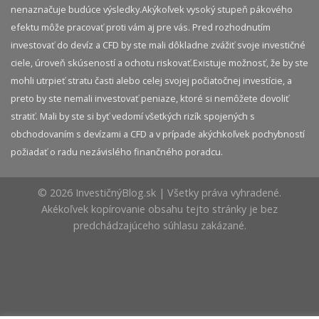
nenaznačuje budúce výsledky.​ Akýkoľvek vysoký stupeň pákového
efektu môže pracovať proti vám aj pre vás. Pred rozhodnutím
investovať do devíz a CFD by ste mali dôkladne zvážiť svoje investičné
ciele, úroveň skúseností a ochotu riskovať.​ Existuje možnosť, že by ste
mohli utrpieť stratu časti alebo celej svojej počiatočnej investície, a
preto by ste nemali investovať peniaze, ktoré si nemôžete dovoliť
stratiť. Mali by ste si byť vedomí všetkých rizík spojených s
obchodovaním s devízami a CFD a v prípade akýchkoľvek pochybností
požiadať o radu nezávislého finančného poradcu.
© 2026 InvestičnýBlog.sk | Všetky práva vyhradené.
Akékoľvek kopírovanie obsahu tejto stránky je bez
predchádzajúceho súhlasu zakázané.