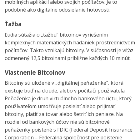
mobilných aplikácií alebo svojich počítačov. Je to
podobné ako digitálne odosielanie hotovosti.
Ťažba
Ľudia súťažia o „ťažbu“ bitcoinov vyriešením
komplexných matematických hádaniek prostredníctvom
počítačov. Takto vznikajú bitcoiny. V súčasnosti je víťaz
odmenený 12,5 bitcoinami približne každých 10 minút.
Vlastnenie Bitcoinov
Bitcoiny sú uložené v „digitálnej peňaženke“, ktorá
existuje buď na cloude, alebo v počítači používateľa.
Peňaženka je druh virtuálneho bankového účtu, ktorý
používateľom umožňuje posielať alebo prijímať
bitcoiny, platiť za tovar alebo šetriť ich peniaze. Na
rozdiel od bankových účtov nie sú bitcoinové
peňaženky poistené s FDIC (Federal Deposit Insurance
Corporation – Federálna spoločnosť pre poistenie