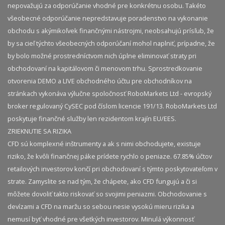
nepovažujú za odporúčanie vhodné pre konkrétnu osobu. Takéto
všeobecné odporúčanie nepredstavuje poradenstvo na vykonanie
obchodu s akýmikoľvek finančnými nástrojmi, neobsahujú prísľub, že
by sa cieľ týchto všeobecných odporúčaní mohol naplniť, prípadne, že
by bolo možné prostredníctvom nich úplne eliminovať straty pri
obchodovaní na kapitálovom či menovom trhu. Sprostredkovanie
otvorenia DEMO a LIVE obchodného účtu pre obchodníkov na
stránkach vykonáva výlučne spoločnosť RoboMarkets Ltd - evropský
broker regulovaný CySEC pod číslom licencie 191/13. RoboMarkets Ltd
poskytuje finančné služby len rezidentom krajín EU/EES.
ZRIEKNUTIE SA RIZIKA
CFD sú komplexné inštrumenty a ak s nimi obchodujete, existuje
riziko, že kvôli finančnej páke prídete rychlo o peniaze. 67.85% účtov
retailových investorov končí pri obchodovaní s týmto poskytovateľom v
strate. Zamyslite se nad tým, že chápete, ako CFD fungujú a či si
môžete dovoliť takto riskovať so svojimi peniazmi. Obchodovanie s
devízami a CFD na maržu so sebou nesie vysokú mieru rizika a
nemusí byť vhodné pre všetkých investorov. Minulá výkonnosť