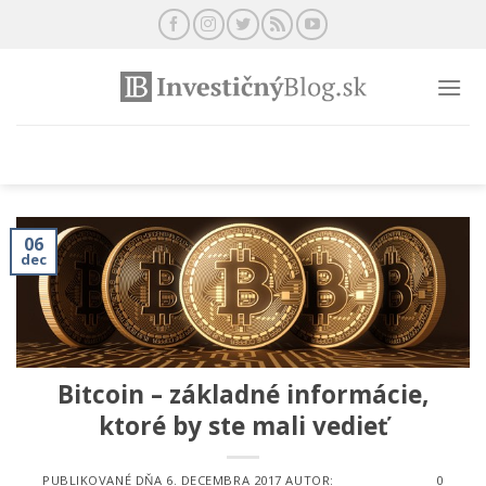
Preskočiť
na
obsah
06
dec
Bitcoin – základné informácie,
ktoré by ste mali vedieť
PUBLIKOVANÉ DŇA
6. DECEMBRA 2017
AUTOR:
0