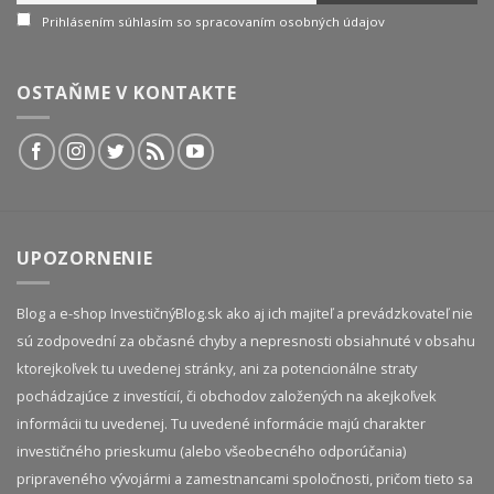
Prihlásením súhlasím so spracovaním osobných údajov
OSTAŇME V KONTAKTE
UPOZORNENIE
Blog a e-shop InvestičnýBlog.sk ako aj ich majiteľ a prevádzkovateľ nie
sú zodpovední za občasné chyby a nepresnosti obsiahnuté v obsahu
ktorejkoľvek tu uvedenej stránky, ani za potencionálne straty
pochádzajúce z investícií, či obchodov založených na akejkoľvek
informácii tu uvedenej. Tu uvedené informácie majú charakter
investičného prieskumu (alebo všeobecného odporúčania)
pripraveného vývojármi a zamestnancami spoločnosti, pričom tieto sa