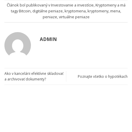
Článok bol publikovaný v
Investovanie a investície
,
Kryptomeny
a má
tagy
Bitcoin
,
digitálne peniaze
,
kryptomena
,
kryptomeny
,
mena
,
peniaze
,
virtuálne peniaze
ADMIN
Ako v kancelárii efektívne skladovať
Poznajte všetko o hypotékach
a archivovať dokumenty?