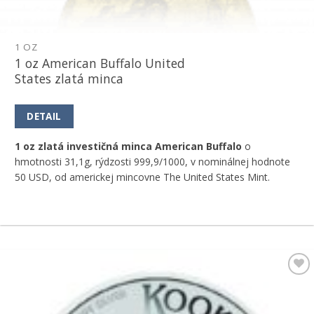
1 OZ
1 oz American Buffalo United
States zlatá minca
DETAIL
1 oz zlatá investičná minca American Buffalo
o
hmotnosti 31,1g, rýdzosti 999,9/1000, v nominálnej hodnote
50 USD, od americkej mincovne The United States Mint.
Pridať k
obľúbeným