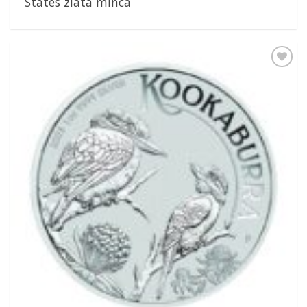
States zlatá minca
Pridať k
obľúbeným