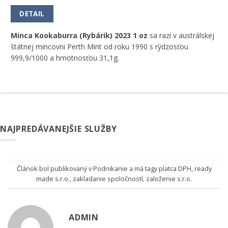
DETAIL
Minca Kookaburra (Rybárik) 2023 1 oz
sa razí v austrálskej
štátnej mincovni Perth Mint od roku 1990 s rýdzosťou
999,9/1000 a hmotnosťou 31,1g.
NAJPREDÁVANEJŠIE SLUŽBY
Článok bol publikovaný v
Podnikanie
a má tagy
platca DPH
,
ready
made s.r.o.
,
zakladanie spoločností
,
založenie s.r.o.
ADMIN