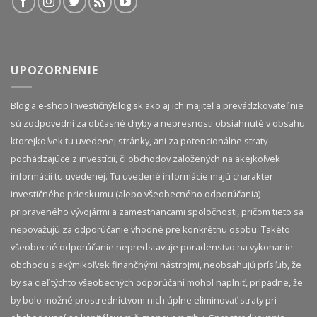
UPOZORNENIE
Blog a e-shop InvestičnýBlog.sk ako aj ich majiteľ a prevádzkovateľ nie
sú zodpovední za občasné chyby a nepresnosti obsiahnuté v obsahu
ktorejkoľvek tu uvedenej stránky, ani za potencionálne straty
pochádzajúce z investícií, či obchodov založených na akejkoľvek
informácii tu uvedenej. Tu uvedené informácie majú charakter
investičného prieskumu (alebo všeobecného odporúčania)
pripraveného vývojármi a zamestnancami spoločnosti, pričom tieto sa
nepovažujú za odporúčanie vhodné pre konkrétnu osobu. Takéto
všeobecné odporúčanie nepredstavuje poradenstvo na vykonanie
obchodu s akýmikoľvek finančnými nástrojmi, neobsahujú prísľub, že
by sa cieľ týchto všeobecných odporúčaní mohol naplniť, prípadne, že
by bolo možné prostredníctvom nich úplne eliminovať straty pri