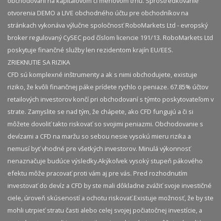
obchodovaní na kapitálovom či menovom trhu. Sprostredkovanie
otvorenia DEMO a LIVE obchodného účtu pre obchodníkov na
stránkach vykonáva výlučne spoločnosť RoboMarkets Ltd - evropský
broker regulovaný CySEC pod číslom licencie 191/13. RoboMarkets Ltd
poskytuje finančné služby len rezidentom krajín EU/EES.
ZRIEKNUTIE SA RIZIKA
CFD sú komplexné inštrumenty a ak s nimi obchodujete, existuje
riziko, že kvôli finančnej páke prídete rychlo o peniaze. 67.85% účtov
retailových investorov končí pri obchodovaní s týmto poskytovateľom v
strate. Zamyslite se nad tým, že chápete, ako CFD fungujú a či si
môžete dovoliť takto riskovať so svojimi peniazmi. Obchodovanie s
devízami a CFD na maržu so sebou nesie vysokú mieru rizika a
nemusí byť vhodné pre všetkých investorov. Minulá výkonnosť
nenaznačuje budúce výsledky.​ Akýkoľvek vysoký stupeň pákového
efektu môže pracovať proti vám aj pre vás. Pred rozhodnutím
investovať do devíz a CFD by ste mali dôkladne zvážiť svoje investičné
ciele, úroveň skúseností a ochotu riskovať.​ Existuje možnosť, že by ste
mohli utrpieť stratu časti alebo celej svojej počiatočnej investície, a