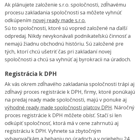
Ak plánujete založenie s.r.o. spoločnosti, zdĺhavému
procesu zakladania spoločnosti sa môžete vyhnúť
odkúpením
novej ready made s.r.o.
Sú to spoločnosti, ktoré sú vopred založené na ďalší
odpredaj. Nikdy nevykonávali podnikateľskú činnosť a
nemajú žiadnu obchodnú históriu. Sú založené pre
tých, ktorí chcú ušetriť čas pri zakladaní novej
spoločnosti a chcú sa vyhnúť aj byrokracii na úradoch.
Registrácia k DPH
Ak vás okrem zdĺhavého zakladania spoločnosti trápi aj
zdĺhavý proces registrácie k DPH, firmy, ktoré ponúkajú
na predaj ready made spoločnosti, majú v ponuke aj
výhodné ready made spoločnosti platcov DPH
. Náročný
proces registrácie k DPH môžete obísť. Stačí si len
odkúpiť spoločnosť, ktorá má v cene zahrnutú aj
registráciu k DPH. Vyhnete sa zbytočným
vybavovačkám a behaniu po úradoch a v priebehu 24