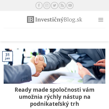
Preskočiť
na
obsah
31
jan
Ready made spoločnosti vám
umožnia rýchly nástup na
podnikateľský trh