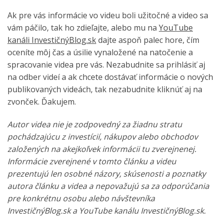
Ak pre vás informácie vo videu boli užitočné a video sa
vám páčilo, tak ho zdieľajte, alebo mu na
YouTube
kanáli InvestičnýBlog.sk
dajte aspoň palec hore, čím
oceníte môj čas a úsilie vynaložené na natočenie a
spracovanie videa pre vás. Nezabudnite sa prihlásiť aj
na odber videí a ak chcete dostávať informácie o nových
publikovaných videách, tak nezabudnite kliknúť aj na
zvonček. Ďakujem.
Autor videa nie je zodpovedný za žiadnu stratu
pochádzajúcu z investícií, nákupov alebo obchodov
založených na akejkoľvek informácii tu zverejnenej.
Informácie zverejnené v tomto článku a videu
prezentujú len osobné názory, skúsenosti a poznatky
autora článku a videa a nepovažujú sa za odporúčania
pre konkrétnu osobu alebo návštevníka
InvestičnýBlog.sk a YouTube kanálu InvestičnýBlog.sk.