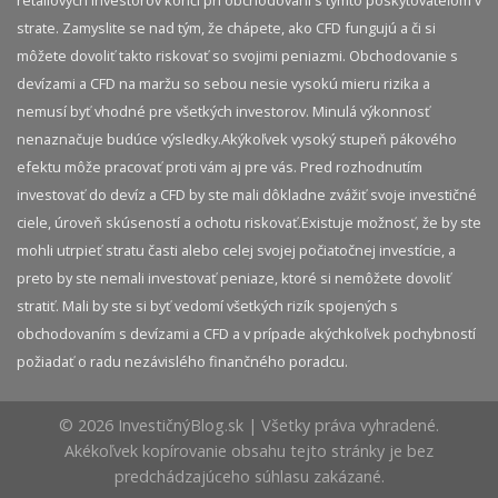
strate. Zamyslite se nad tým, že chápete, ako CFD fungujú a či si
môžete dovoliť takto riskovať so svojimi peniazmi. Obchodovanie s
devízami a CFD na maržu so sebou nesie vysokú mieru rizika a
nemusí byť vhodné pre všetkých investorov. Minulá výkonnosť
nenaznačuje budúce výsledky.​ Akýkoľvek vysoký stupeň pákového
efektu môže pracovať proti vám aj pre vás. Pred rozhodnutím
investovať do devíz a CFD by ste mali dôkladne zvážiť svoje investičné
ciele, úroveň skúseností a ochotu riskovať.​ Existuje možnosť, že by ste
mohli utrpieť stratu časti alebo celej svojej počiatočnej investície, a
preto by ste nemali investovať peniaze, ktoré si nemôžete dovoliť
stratiť. Mali by ste si byť vedomí všetkých rizík spojených s
obchodovaním s devízami a CFD a v prípade akýchkoľvek pochybností
požiadať o radu nezávislého finančného poradcu.
© 2026 InvestičnýBlog.sk | Všetky práva vyhradené.
Akékoľvek kopírovanie obsahu tejto stránky je bez
predchádzajúceho súhlasu zakázané.