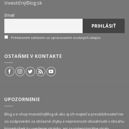
InvestičnýBlog.sk
Email
Prihlásením súhlasím so spracovaním osobných údajov
OSTAŇME V KONTAKTE
UPOZORNENIE
Blog a e-shop InvestičnýBlog.sk ako aj ich majiteľ a prevádzkovateľ nie
sú zodpovední za občasné chyby a nepresnosti obsiahnuté v obsahu
ktorejkoľvek tu uvedenej stránky, ani za potencionálne straty