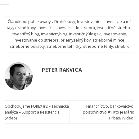
Článok bol publikovaný v
Drahé kovy
,
Investovanie a investície
a má
tagy
drahé kovy
,
investícia
,
investícia do striebra
,
investičné striebro
,
investičný blog
,
investicnyblog
,
InvestičnýBlog.sk
,
investovanie
,
investovanie do striebra
,
priemyselný kov
,
strieborné mince
,
strieborné odliatky
,
strieborné tehličky
,
strieborné tehly
,
striebro
PETER RAKVICA
Obchodujeme FOREX #2 – Technická
Finančníctvo, bankovníctvo,
analýza – Support a Rezistencia
poisťovníctvo #1 Kto je Mário
(video)
Hrbas? (video)