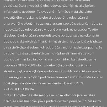
pochádzajúce z investícií, či obchodov založených na akejkoľvek
informácii tu uvedenej. Tu uvedené informácie majú charakter
investičného prieskumu (alebo všeobecného odporúčania)
pripraveného vývojármi a zamestnancami spoločnosti, pričom tieto sa
nepovažujú za odporúčanie vhodné pre konkrétnu osobu. Takéto
všeobecné odporúčanie nepredstavuje poradenstvo na vykonanie
obchodu s akýmikoľvek finančnými nástrojmi, neobsahujú prísľub, že
by sa cieľ týchto všeobecných odporúčaní mohol naplniť, prípadne, že
by bolo možné prostredníctvom nich úplne eliminovať straty pri
obchodovaní na kapitálovom či menovom trhu. Sprostredkovanie
otvorenia DEMO a LIVE obchodného účtu pre obchodníkov na
stránkach vykonáva výlučne spoločnosť RoboMarkets Ltd - evropský
broker regulovaný CySEC pod číslom licencie 191/13. RoboMarkets Ltd
poskytuje finančné služby len rezidentom krajín EU/EES.
ZRIEKNUTIE SA RIZIKA
CFD sú komplexné inštrumenty a ak s nimi obchodujete, existuje
riziko, že kvôli finančnej páke prídete rychlo o peniaze. 67.85% účtov
retailových investorov končí pri obchodovaní s týmto poskytovateľom v