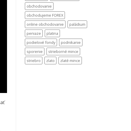
obchodovanie
obchodujeme FOREX
online obchodovanie
paládium
peniaze
platina
podielové fondy
podnikanie
sporenie
strieborné mince
striebro
zlato
zlaté mince
sať
a