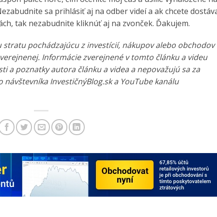
ezabudnite sa prihlásiť aj na odber videí a ak chcete dostáv
ch, tak nezabudnite kliknúť aj na zvonček. Ďakujem.
u stratu pochádzajúcu z investícií, nákupov alebo obchodov
zverejnenej. Informácie zverejnené v tomto článku a videu
ti a poznatky autora článku a videa a nepovažujú sa za
 návštevníka InvestičnýBlog.sk a YouTube kanálu