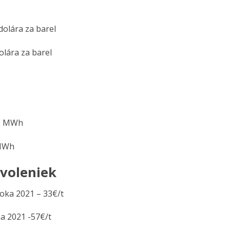
dolára za barel
olára za barel
 € MWh
 MWh
ovoleniek
roka 2021 – 33€/t
a 2021 -57€/t