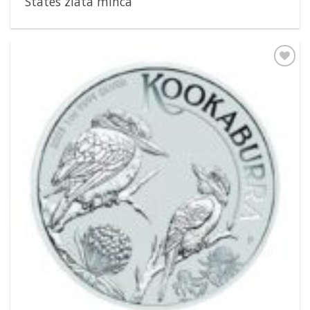
States zlatá minca
Pridať k
obľúbeným