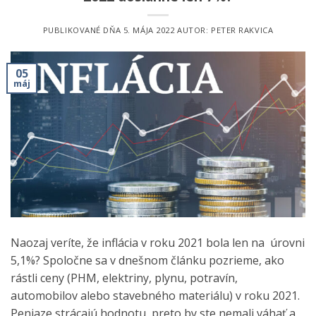
PUBLIKOVANÉ DŇA
5. MÁJA 2022
AUTOR:
PETER RAKVICA
05
máj
Naozaj veríte, že inflácia v roku 2021 bola len na úrovni
5,1%? Spoločne sa v dnešnom článku pozrieme, ako
rástli ceny (PHM, elektriny, plynu, potravín,
automobilov alebo stavebného materiálu) v roku 2021.
Peniaze strácajú hodnotu, preto by ste nemali váhať a