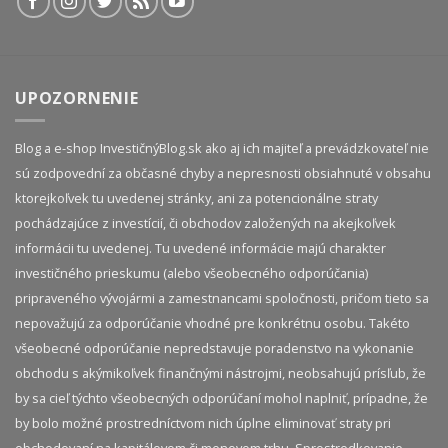
UPOZORNENIE
Blog a e-shop InvestičnýBlog.sk ako aj ich majiteľ a prevádzkovateľ nie
sú zodpovední za občasné chyby a nepresnosti obsiahnuté v obsahu
ktorejkoľvek tu uvedenej stránky, ani za potencionálne straty
pochádzajúce z investícií, či obchodov založených na akejkoľvek
informácii tu uvedenej. Tu uvedené informácie majú charakter
investičného prieskumu (alebo všeobecného odporúčania)
pripraveného vývojármi a zamestnancami spoločnosti, pričom tieto sa
nepovažujú za odporúčanie vhodné pre konkrétnu osobu. Takéto
všeobecné odporúčanie nepredstavuje poradenstvo na vykonanie
obchodu s akýmikoľvek finančnými nástrojmi, neobsahujú prísľub, že
by sa cieľ týchto všeobecných odporúčaní mohol naplniť, prípadne, že
by bolo možné prostredníctvom nich úplne eliminovať straty pri
obchodovaní na kapitálovom či menovom trhu. Sprostredkovanie