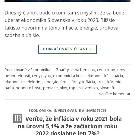
Dnešný článok bude o tom kam si myslím, že sa bude
uberať ekonomika Slovenska v roku 2023. Bližšie
takisto hovorím na tému inflácia, energie, úroková
sadzba a ďalšie.
POKRAČOVAŤ V ČÍTANÍ
→
Publikované v
Ekonomika
|
Značky:
cena benzínu
,
cena ropy
,
ceny
nehnuteľností
,
ceny plynu
,
ekonomická kríza
,
ekonomická situácia
,
ekonomika
,
elektrina
,
energie
,
firma
,
firmy
,
inflácia
,
kríza
,
kúrenie
,
nafta
,
nehnuteľnosti
,
peniaze
,
plyn
,
ropa
,
slovensko
,
slovnaft
Napíšte komentár
EKONOMIKA
,
INVESTOVANIE A INVESTÍCIE
Veríte, že inflácia v roku 2021 bola
na úrovni 5,1% a že začiatkom roku
2022 dosiahne len 7%?