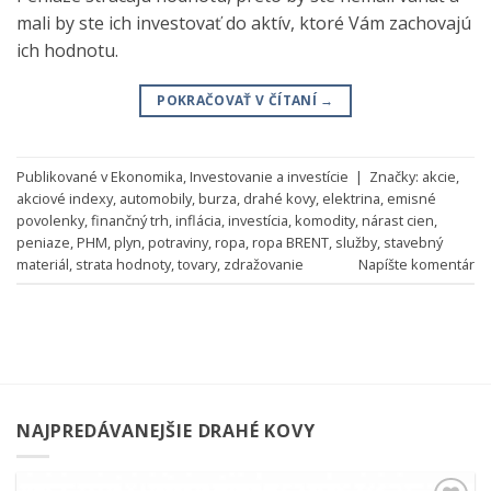
mali by ste ich investovať do aktív, ktoré Vám zachovajú
ich hodnotu.
POKRAČOVAŤ V ČÍTANÍ
→
Publikované v
Ekonomika
,
Investovanie a investície
|
Značky:
akcie
,
akciové indexy
,
automobily
,
burza
,
drahé kovy
,
elektrina
,
emisné
povolenky
,
finančný trh
,
inflácia
,
investícia
,
komodity
,
nárast cien
,
peniaze
,
PHM
,
plyn
,
potraviny
,
ropa
,
ropa BRENT
,
služby
,
stavebný
materiál
,
strata hodnoty
,
tovary
,
zdražovanie
Napíšte komentár
NAJPREDÁVANEJŠIE DRAHÉ KOVY