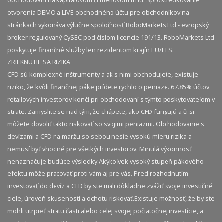
otvorenia DEMO a LIVE obchodného účtu pre obchodníkov na
stránkach vykonáva výlučne spoločnosť RoboMarkets Ltd - evropský
broker regulovaný CySEC pod číslom licencie 191/13. RoboMarkets Ltd
poskytuje finančné služby len rezidentom krajín EU/EES.
ZRIEKNUTIE SA RIZIKA
CFD sú komplexné inštrumenty a ak s nimi obchodujete, existuje
riziko, že kvôli finančnej páke prídete rychlo o peniaze. 67.85% účtov
retailových investorov končí pri obchodovaní s týmto poskytovateľom v
strate. Zamyslite se nad tým, že chápete, ako CFD fungujú a či si
môžete dovoliť takto riskovať so svojimi peniazmi. Obchodovanie s
devízami a CFD na maržu so sebou nesie vysokú mieru rizika a
nemusí byť vhodné pre všetkých investorov. Minulá výkonnosť
nenaznačuje budúce výsledky.​ Akýkoľvek vysoký stupeň pákového
efektu môže pracovať proti vám aj pre vás. Pred rozhodnutím
investovať do devíz a CFD by ste mali dôkladne zvážiť svoje investičné
ciele, úroveň skúseností a ochotu riskovať.​ Existuje možnosť, že by ste
mohli utrpieť stratu časti alebo celej svojej počiatočnej investície, a