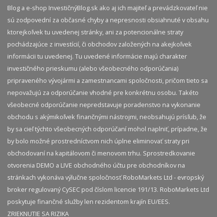
Blog a e-shop InvestičnýBlog.sk ako aj ich majiteľ a prevádzkovateľ nie
sú zodpovední za občasné chyby a nepresnosti obsiahnuté v obsahu
ktorejkoľvek tu uvedenej stránky, ani za potencionálne straty
pochádzajúce z investícií, či obchodov založených na akejkoľvek
informácii tu uvedenej. Tu uvedené informácie majú charakter
investičného prieskumu (alebo všeobecného odporúčania)
pripraveného vývojármi a zamestnancami spoločnosti, pričom tieto sa
nepovažujú za odporúčanie vhodné pre konkrétnu osobu. Takéto
všeobecné odporúčanie nepredstavuje poradenstvo na vykonanie
obchodu s akýmikoľvek finančnými nástrojmi, neobsahujú prísľub, že
by sa cieľ týchto všeobecných odporúčaní mohol naplniť, prípadne, že
by bolo možné prostredníctvom nich úplne eliminovať straty pri
obchodovaní na kapitálovom či menovom trhu. Sprostredkovanie
otvorenia DEMO a LIVE obchodného účtu pre obchodníkov na
stránkach vykonáva výlučne spoločnosť RoboMarkets Ltd - evropský
broker regulovaný CySEC pod číslom licencie 191/13. RoboMarkets Ltd
poskytuje finančné služby len rezidentom krajín EU/EES.
ZRIEKNUTIE SA RIZIKA