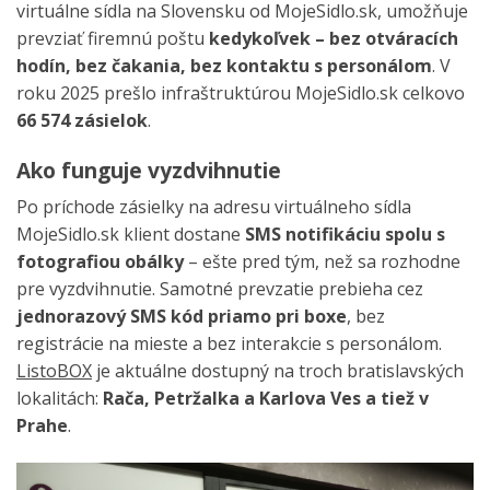
virtuálne sídla na Slovensku od MojeSidlo.sk, umožňuje
prevziať firemnú poštu
kedykoľvek – bez otváracích
hodín, bez čakania, bez kontaktu s personálom
. V
roku 2025 prešlo infraštruktúrou MojeSidlo.sk celkovo
66 574 zásielok
.
Ako funguje vyzdvihnutie
Po príchode zásielky na adresu virtuálneho sídla
MojeSidlo.sk klient dostane
SMS notifikáciu spolu s
fotografiou obálky
– ešte pred tým, než sa rozhodne
pre vyzdvihnutie. Samotné prevzatie prebieha cez
jednorazový SMS kód priamo pri boxe
, bez
registrácie na mieste a bez interakcie s personálom.
ListoBOX
je aktuálne dostupný na troch bratislavských
lokalitách:
Rača, Petržalka a Karlova Ves a tiež v
Prahe
.