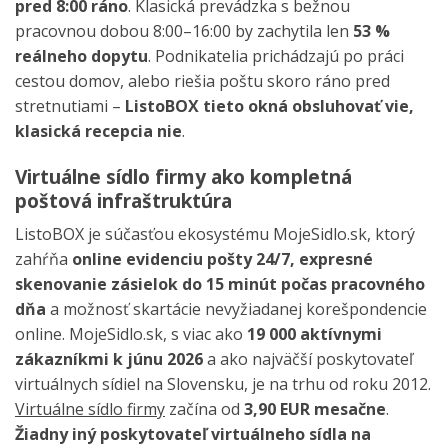
pred 8:00 ráno
. Klasická prevádzka s bežnou
pracovnou dobou 8:00–16:00 by zachytila len
53 %
reálneho dopytu
. Podnikatelia prichádzajú po práci
cestou domov, alebo riešia poštu skoro ráno pred
stretnutiami –
ListoBOX tieto okná obsluhovať vie,
klasická recepcia nie
.
Virtuálne sídlo firmy ako kompletná
poštová infraštruktúra
ListoBOX je súčasťou ekosystému MojeSidlo.sk, ktorý
zahŕňa
online evidenciu pošty 24/7, expresné
skenovanie zásielok do 15 minút počas pracovného
dňa
a možnosť skartácie nevyžiadanej korešpondencie
online. MojeSidlo.sk, s viac ako
19 000 aktívnymi
zákazníkmi k júnu 2026
a ako najväčší poskytovateľ
virtuálnych sídiel na Slovensku, je na trhu od roku 2012.
Virtuálne sídlo firmy
začína od
3,90 EUR mesačne
.
Žiadny iný poskytovateľ virtuálneho sídla na