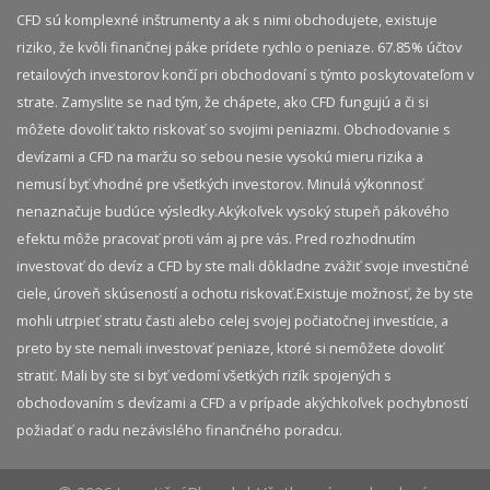
CFD sú komplexné inštrumenty a ak s nimi obchodujete, existuje
riziko, že kvôli finančnej páke prídete rychlo o peniaze. 67.85% účtov
retailových investorov končí pri obchodovaní s týmto poskytovateľom v
strate. Zamyslite se nad tým, že chápete, ako CFD fungujú a či si
môžete dovoliť takto riskovať so svojimi peniazmi. Obchodovanie s
devízami a CFD na maržu so sebou nesie vysokú mieru rizika a
nemusí byť vhodné pre všetkých investorov. Minulá výkonnosť
nenaznačuje budúce výsledky.​ Akýkoľvek vysoký stupeň pákového
efektu môže pracovať proti vám aj pre vás. Pred rozhodnutím
investovať do devíz a CFD by ste mali dôkladne zvážiť svoje investičné
ciele, úroveň skúseností a ochotu riskovať.​ Existuje možnosť, že by ste
mohli utrpieť stratu časti alebo celej svojej počiatočnej investície, a
preto by ste nemali investovať peniaze, ktoré si nemôžete dovoliť
stratiť. Mali by ste si byť vedomí všetkých rizík spojených s
obchodovaním s devízami a CFD a v prípade akýchkoľvek pochybností
požiadať o radu nezávislého finančného poradcu.