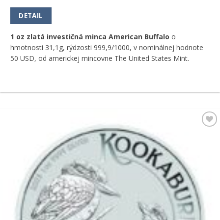
DETAIL
1 oz zlatá investičná minca American Buffalo
o
hmotnosti 31,1g, rýdzosti 999,9/1000, v nominálnej hodnote
50 USD, od americkej mincovne The United States Mint.
Pridať k
obľúbeným