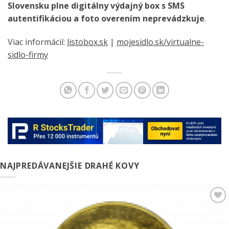
Slovensku plne digitálny výdajný box s SMS
autentifikáciou a foto overením neprevádzkuje
.
Viac informácií:
listobox.sk
|
mojesidlo.sk/virtualne-
sidlo-firmy
NAJPREDÁVANEJŠIE DRAHÉ KOVY
Pridať k
obľúbeným