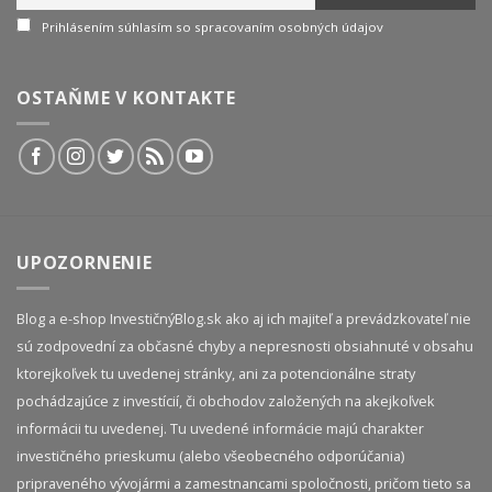
Prihlásením súhlasím so spracovaním osobných údajov
OSTAŇME V KONTAKTE
UPOZORNENIE
Blog a e-shop InvestičnýBlog.sk ako aj ich majiteľ a prevádzkovateľ nie
sú zodpovední za občasné chyby a nepresnosti obsiahnuté v obsahu
ktorejkoľvek tu uvedenej stránky, ani za potencionálne straty
pochádzajúce z investícií, či obchodov založených na akejkoľvek
informácii tu uvedenej. Tu uvedené informácie majú charakter
investičného prieskumu (alebo všeobecného odporúčania)
pripraveného vývojármi a zamestnancami spoločnosti, pričom tieto sa