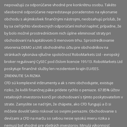
nepovažujú za odporúčanie vhodné pre konkrétnu osobu. Takéto
všeobecné odporúčanie nepredstavuje poradenstvo na vykonanie
obchodu s akýmikoľvek finančnými nástrojmi, neobsahujú prísľub, že
by sa cieľ týchto všeobecných odporúčaní mohol naplniť, prípadne, že
by bolo možné prostredníctvom nich úplne eliminovať straty pri
obchodovaní na kapitálovom či menovom trhu. Sprostredkovanie
otvorenia DEMO a LIVE obchodného účtu pre obchodníkov na
stránkach vykonáva výlučne spoločnosť RoboMarkets Ltd - evropský
broker regulovaný CySEC pod číslom licencie 191/13. RoboMarkets Ltd
poskytuje finančné služby len rezidentom krajín EU/EES.
ZRIEKNUTIE SA RIZIKA
CFD sú komplexné inštrumenty a ak s nimi obchodujete, existuje
riziko, že kvôli finančnej páke prídete rychlo o peniaze. 67.85% účtov
retailových investorov končí pri obchodovaní s týmto poskytovateľom v
strate. Zamyslite se nad tým, že chápete, ako CFD fungujú a či si
môžete dovoliť takto riskovať so svojimi peniazmi. Obchodovanie s
devízami a CFD na maržu so sebou nesie vysokú mieru rizika a
nemusí byť vhodné pre všetkých investorov. Minulá výkonnosť