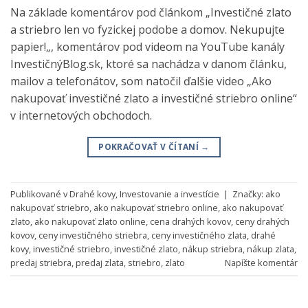
Na základe komentárov pod článkom „Investičné zlato
a striebro len vo fyzickej podobe a domov. Nekupujte
papier!„, komentárov pod videom na YouTube kanály
InvestičnýBlog.sk, ktoré sa nachádza v danom článku,
mailov a telefonátov, som natočil ďalšie video „Ako
nakupovať investičné zlato a investičné striebro online“
v internetových obchodoch.
POKRAČOVAŤ V ČÍTANÍ
→
Publikované v
Drahé kovy
,
Investovanie a investície
|
Značky:
ako
nakupovať striebro
,
ako nakupovať striebro online
,
ako nakupovať
zlato
,
ako nakupovať zlato online
,
cena drahých kovov
,
ceny drahých
kovov
,
ceny investičného striebra
,
ceny investičného zlata
,
drahé
kovy
,
investičné striebro
,
investičné zlato
,
nákup striebra
,
nákup zlata
,
predaj striebra
,
predaj zlata
,
striebro
,
zlato
Napíšte komentár