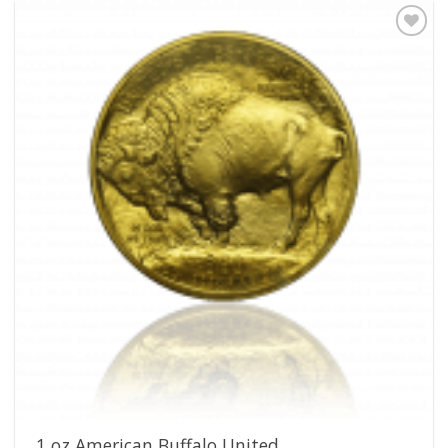
Pridať k
obľúbeným
1 oz American Buffalo United