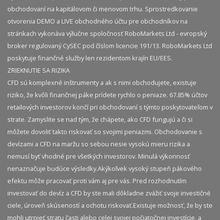
obchodovaní na kapitálovom či menovom trhu. Sprostredkovanie
otvorenia DEMO a LIVE obchodného účtu pre obchodníkov na
stránkach vykonáva výlučne spoločnosť RoboMarkets Ltd - evropský
broker regulovaný CySEC pod číslom licencie 191/13. RoboMarkets Ltd
poskytuje finančné služby len rezidentom krajín EU/EES.
ZRIEKNUTIE SA RIZIKA
CFD sú komplexné inštrumenty a ak s nimi obchodujete, existuje
riziko, že kvôli finančnej páke prídete rychlo o peniaze. 67.85% účtov
retailových investorov končí pri obchodovaní s týmto poskytovateľom v
strate. Zamyslite se nad tým, že chápete, ako CFD fungujú a či si
môžete dovoliť takto riskovať so svojimi peniazmi. Obchodovanie s
devízami a CFD na maržu so sebou nesie vysokú mieru rizika a
nemusí byť vhodné pre všetkých investorov. Minulá výkonnosť
nenaznačuje budúce výsledky.​ Akýkoľvek vysoký stupeň pákového
efektu môže pracovať proti vám aj pre vás. Pred rozhodnutím
investovať do devíz a CFD by ste mali dôkladne zvážiť svoje investičné
ciele, úroveň skúseností a ochotu riskovať.​ Existuje možnosť, že by ste
mohli utrpieť stratu časti alebo celej svojej počiatočnej investície, a