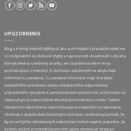
UPOZORNENIE
Blog a e-shop InvestičnýBlog.sk ako aj ich majiteľ a prevádzkovateľ nie
sú zodpovední za občasné chyby a nepresnosti obsiahnuté v obsahu
ktorejkoľvek tu uvedenej stránky, ani za potencionálne straty
pochádzajúce z investícií, či obchodov založených na akejkoľvek
informácii tu uvedenej. Tu uvedené informácie majú charakter
investičného prieskumu (alebo všeobecného odporúčania)
pripraveného vývojármi a zamestnancami spoločnosti, pričom tieto sa
nepovažujú za odporúčanie vhodné pre konkrétnu osobu. Takéto
všeobecné odporúčanie nepredstavuje poradenstvo na vykonanie
obchodu s akýmikoľvek finančnými nástrojmi, neobsahujú prísľub, že
by sa cieľ týchto všeobecných odporúčaní mohol naplniť, prípadne, že
by bolo možné prostredníctvom nich úplne eliminovať straty pri