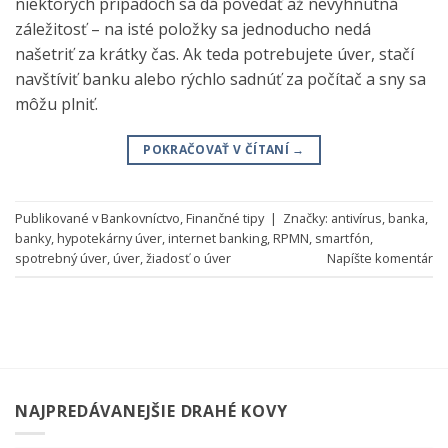
niektorých prípadoch sa dá povedať až nevyhnutná
záležitosť – na isté položky sa jednoducho nedá
našetriť za krátky čas. Ak teda potrebujete úver, stačí
navštíviť banku alebo rýchlo sadnúť za počítač a sny sa
môžu plniť.
POKRAČOVAŤ V ČÍTANÍ
→
Publikované v
Bankovníctvo
,
Finančné tipy
|
Značky:
antivírus
,
banka
,
banky
,
hypotekárny úver
,
internet banking
,
RPMN
,
smartfón
,
spotrebný úver
,
úver
,
žiadosť o úver
Napíšte komentár
NAJPREDÁVANEJŠIE DRAHÉ KOVY