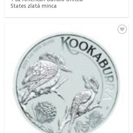
States zlatá minca
Pridať k
obľúbeným