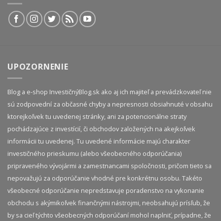
UPOZORNENIE
Blog a e-shop InvestičnýBlog.sk ako aj ich majiteľ a prevádzkovateľ nie
sú zodpovední za občasné chyby a nepresnosti obsiahnuté v obsahu
ktorejkoľvek tu uvedenej stránky, ani za potencionálne straty
pochádzajúce z investícií, či obchodov založených na akejkoľvek
informácii tu uvedenej. Tu uvedené informácie majú charakter
investičného prieskumu (alebo všeobecného odporúčania)
pripraveného vývojármi a zamestnancami spoločnosti, pričom tieto sa
nepovažujú za odporúčanie vhodné pre konkrétnu osobu. Takéto
všeobecné odporúčanie nepredstavuje poradenstvo na vykonanie
obchodu s akýmikoľvek finančnými nástrojmi, neobsahujú prísľub, že
by sa cieľ týchto všeobecných odporúčaní mohol naplniť, prípadne, že