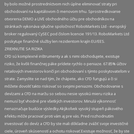
by bolo možné prostredníctvom nich úplne eliminovať straty pri
obchodovaní na kapitálovom či menovom trhu. Sprostredkovanie
otvorenia DEMO a LIVE obchodného účtu pre obchodníkov na
stránkach vykonáva výlučne spoločnosť RoboMarkets Ltd - evropský
broker regulovaný CySEC pod číslom licencie 191/13. RoboMarkets Ltd
poskytuje finančné služby len rezidentom krajín EU/EES.
ZRIEKNUTIE SA RIZIKA
CFD sú komplexné inštrumenty a ak s nimi obchodujete, existuje
riziko, že kvôli finančnej páke prídete rychlo o peniaze. 67.85% účtov
retailových investorov končí pri obchodovaní s týmto poskytovateľom v
strate. Zamyslite se nad tým, že chápete, ako CFD fungujú a či si
môžete dovoliť takto riskovať so svojimi peniazmi. Obchodovanie s
devízami a CFD na maržu so sebou nesie vysokú mieru rizika a
nemusí byť vhodné pre všetkých investorov. Minulá výkonnosť
nenaznačuje budúce výsledky.​ Akýkoľvek vysoký stupeň pákového
efektu môže pracovať proti vám aj pre vás. Pred rozhodnutím
investovať do devíz a CFD by ste mali dôkladne zvážiť svoje investičné
ciele, úroveň skúseností a ochotu riskovať.​ Existuje možnosť, že by ste