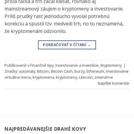
prišla facka a trh začal klesať, rovnako aj
mainstreamový záujem o kryptomeny a investovanie.
Príliš prudký rast jednoducho vyvolal potrebnú
korekciu a spustil tzv. medvedí trh, no to neznamená,
že kryptomenám odzvonilo.
POKRAČOVAŤ V ČÍTANÍ
→
Publikované v
Finančné tipy
,
Investovanie a investície
,
Kryptomeny
|
Značky:
automaty
,
Bitcoin
,
Bitcoin Cash
,
burzy
,
Ethereum
,
investovanie
virtuálna mena
,
kryptomena
,
kryptomeny
,
Litecoin
,
zmenárne
Napíšte komentár
NAJPREDÁVANEJŠIE DRAHÉ KOVY