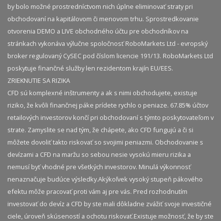
by bolo možné prostredníctvom nich úplne eliminovať straty pri
obchodovaní na kapitálovom či menovom trhu. Sprostredkovanie
otvorenia DEMO a LIVE obchodného účtu pre obchodníkov na
stránkach vykonáva výlučne spoločnosť RoboMarkets Ltd - evropský
broker regulovaný CySEC pod číslom licencie 191/13. RoboMarkets Ltd
poskytuje finančné služby len rezidentom krajín EU/EES.
ZRIEKNUTIE SA RIZIKA
CFD sú komplexné inštrumenty a ak s nimi obchodujete, existuje
riziko, že kvôli finančnej páke prídete rychlo o peniaze. 67.85% účtov
retailových investorov končí pri obchodovaní s týmto poskytovateľom v
strate. Zamyslite se nad tým, že chápete, ako CFD fungujú a či si
môžete dovoliť takto riskovať so svojimi peniazmi. Obchodovanie s
devízami a CFD na maržu so sebou nesie vysokú mieru rizika a
nemusí byť vhodné pre všetkých investorov. Minulá výkonnosť
nenaznačuje budúce výsledky.​ Akýkoľvek vysoký stupeň pákového
efektu môže pracovať proti vám aj pre vás. Pred rozhodnutím
investovať do devíz a CFD by ste mali dôkladne zvážiť svoje investičné
ciele, úroveň skúseností a ochotu riskovať.​ Existuje možnosť, že by ste