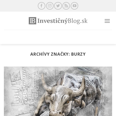
Preskočiť
na
obsah
ARCHÍVY ZNAČKY:
BURZY