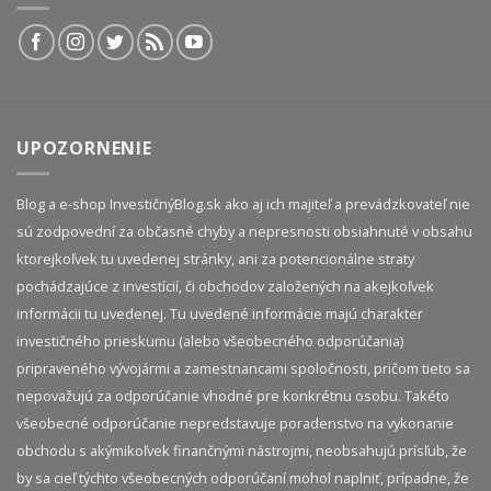
UPOZORNENIE
Blog a e-shop InvestičnýBlog.sk ako aj ich majiteľ a prevádzkovateľ nie
sú zodpovední za občasné chyby a nepresnosti obsiahnuté v obsahu
ktorejkoľvek tu uvedenej stránky, ani za potencionálne straty
pochádzajúce z investícií, či obchodov založených na akejkoľvek
informácii tu uvedenej. Tu uvedené informácie majú charakter
investičného prieskumu (alebo všeobecného odporúčania)
pripraveného vývojármi a zamestnancami spoločnosti, pričom tieto sa
nepovažujú za odporúčanie vhodné pre konkrétnu osobu. Takéto
všeobecné odporúčanie nepredstavuje poradenstvo na vykonanie
obchodu s akýmikoľvek finančnými nástrojmi, neobsahujú prísľub, že
by sa cieľ týchto všeobecných odporúčaní mohol naplniť, prípadne, že