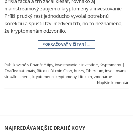
prišla facka a trh začal klesať, rovnako aj
mainstreamový záujem o kryptomeny a investovanie.
Príliš prudký rast jednoducho vyvolal potrebnú
korekciu a spustil tzv. medvedí trh, no to neznamená,
že kryptomenám odzvonilo.
POKRAČOVAŤ V ČÍTANÍ
→
Publikované v
Finančné tipy
,
Investovanie a investície
,
Kryptomeny
|
Značky:
automaty
,
Bitcoin
,
Bitcoin Cash
,
burzy
,
Ethereum
,
investovanie
virtuálna mena
,
kryptomena
,
kryptomeny
,
Litecoin
,
zmenárne
Napíšte komentár
NAJPREDÁVANEJŠIE DRAHÉ KOVY