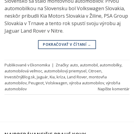
Slovensko sa stalo montovňou automobilov. Prvou
automobilkou na Slovensku bol Volkswagen Slovakia,
neskôr pribudli Kia Motors Slovakia v Žiline, PSA Group
Slovakia v Trnave a tento rok spustí svoju výrobu aj
Jaguar Land Rover v Nitre.
POKRAČOVAŤ V ČÍTANÍ
→
Publikované v
Ekonomika
|
Značky:
auto
,
automobil
,
automobilky
,
automobilová veľmoc
,
automobilový priemysel
,
Citroen
,
InvestičnýBlog.sk
,
Jaguár
,
Kia
,
kríza
,
Land Rover
,
montovňa
automobilov
,
Peugeot
,
Volskwagen
,
výroba automobilov
,
výrobňa
automobilov
Napíšte komentár