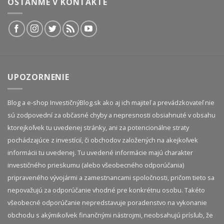
OSTAŇME V KONTAKTE
UPOZORNENIE
Blog a e-shop InvestičnýBlog.sk ako aj ich majiteľ a prevádzkovateľ nie
sú zodpovední za občasné chyby a nepresnosti obsiahnuté v obsahu
ktorejkoľvek tu uvedenej stránky, ani za potencionálne straty
pochádzajúce z investícií, či obchodov založených na akejkoľvek
informácii tu uvedenej. Tu uvedené informácie majú charakter
investičného prieskumu (alebo všeobecného odporúčania)
pripraveného vývojármi a zamestnancami spoločnosti, pričom tieto sa
nepovažujú za odporúčanie vhodné pre konkrétnu osobu. Takéto
všeobecné odporúčanie nepredstavuje poradenstvo na vykonanie
obchodu s akýmikoľvek finančnými nástrojmi, neobsahujú prísľub, že