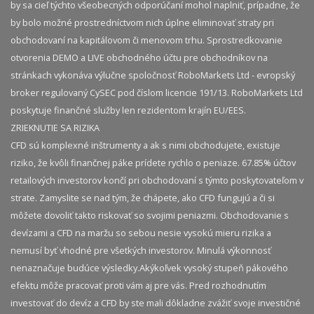
by sa cieľ týchto všeobecných odporúčaní mohol naplniť, prípadne, že
by bolo možné prostredníctvom nich úplne eliminovať straty pri
obchodovaní na kapitálovom či menovom trhu. Sprostredkovanie
otvorenia DEMO a LIVE obchodného účtu pre obchodníkov na
stránkach vykonáva výlučne spoločnosť RoboMarkets Ltd - evropský
broker regulovaný CySEC pod číslom licencie 191/13. RoboMarkets Ltd
poskytuje finančné služby len rezidentom krajín EU/EES.
ZRIEKNUTIE SA RIZIKA
CFD sú komplexné inštrumenty a ak s nimi obchodujete, existuje
riziko, že kvôli finančnej páke prídete rychlo o peniaze. 67.85% účtov
retailových investorov končí pri obchodovaní s týmto poskytovateľom v
strate. Zamyslite se nad tým, že chápete, ako CFD fungujú a či si
môžete dovoliť takto riskovať so svojimi peniazmi. Obchodovanie s
devízami a CFD na maržu so sebou nesie vysokú mieru rizika a
nemusí byť vhodné pre všetkých investorov. Minulá výkonnosť
nenaznačuje budúce výsledky.​ Akýkoľvek vysoký stupeň pákového
efektu môže pracovať proti vám aj pre vás. Pred rozhodnutím
investovať do devíz a CFD by ste mali dôkladne zvážiť svoje investičné