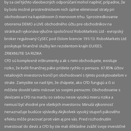
by sa cieľ týchto všeobecných odporúčaní mohol naplniť, prípadne, že
by bolo možné prostredníctvom nich úplne eliminovať straty pri
obchodovaní na kapitálovom či menovom trhu. Sprostredkovanie
otvorenia DEMO a LIVE obchodného účtu pre obchodníkov na
stránkach vykonáva výlučne spoločnosť RoboMarkets Ltd - evropský
broker regulovaný CySEC pod číslom licencie 191/13. RoboMarkets Ltd
poskytuje finančné služby len rezidentom krajín EU/EES.
ZRIEKNUTIE SA RIZIKA
CFD sú komplexné inštrumenty a ak s nimi obchodujete, existuje
riziko, že kvôli finančnej páke prídete rychlo o peniaze. 67.85% účtov
retailových investorov končí pri obchodovaní s týmto poskytovateľom v
strate. Zamyslite se nad tým, že chápete, ako CFD fungujú a či si
môžete dovoliť takto riskovať so svojimi peniazmi. Obchodovanie s
devízami a CFD na maržu so sebou nesie vysokú mieru rizika a
nemusí byť vhodné pre všetkých investorov. Minulá výkonnosť
nenaznačuje budúce výsledky.​ Akýkoľvek vysoký stupeň pákového
efektu môže pracovať proti vám aj pre vás. Pred rozhodnutím
investovať do devíz a CFD by ste mali dôkladne zvážiť svoje investičné