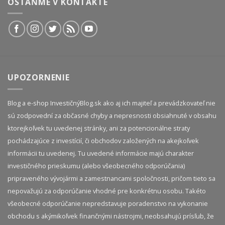
OSTAŇME V KONTAKTE
UPOZORNENIE
Blog a e-shop InvestičnýBlog.sk ako aj ich majiteľ a prevádzkovateľ nie
sú zodpovední za občasné chyby a nepresnosti obsiahnuté v obsahu
ktorejkoľvek tu uvedenej stránky, ani za potencionálne straty
pochádzajúce z investícií, či obchodov založených na akejkoľvek
informácii tu uvedenej. Tu uvedené informácie majú charakter
investičného prieskumu (alebo všeobecného odporúčania)
pripraveného vývojármi a zamestnancami spoločnosti, pričom tieto sa
nepovažujú za odporúčanie vhodné pre konkrétnu osobu. Takéto
všeobecné odporúčanie nepredstavuje poradenstvo na vykonanie
obchodu s akýmikoľvek finančnými nástrojmi, neobsahujú prísľub, že