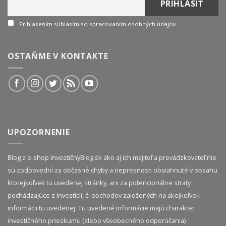
Prihlásením súhlasím so spracovaním osobných údajov
OSTAŇME V KONTAKTE
UPOZORNENIE
Blog a e-shop InvestičnýBlog.sk ako aj ich majiteľ a prevádzkovateľ nie
sú zodpovední za občasné chyby a nepresnosti obsiahnuté v obsahu
ktorejkoľvek tu uvedenej stránky, ani za potencionálne straty
pochádzajúce z investícií, či obchodov založených na akejkoľvek
informácii tu uvedenej. Tu uvedené informácie majú charakter
investičného prieskumu (alebo všeobecného odporúčania)