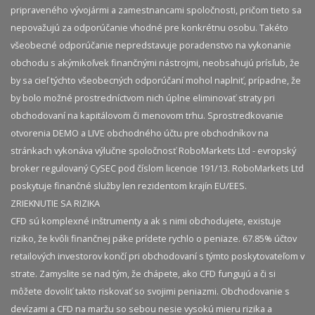
pripraveného vývojármi a zamestnancami spoločnosti, pričom tieto sa
nepovažujú za odporúčanie vhodné pre konkrétnu osobu. Takéto
všeobecné odporúčanie nepredstavuje poradenstvo na vykonanie
obchodu s akýmikoľvek finančnými nástrojmi, neobsahujú prísľub, že
by sa cieľ týchto všeobecných odporúčaní mohol naplniť, prípadne, že
by bolo možné prostredníctvom nich úplne eliminovať straty pri
obchodovaní na kapitálovom či menovom trhu. Sprostredkovanie
otvorenia DEMO a LIVE obchodného účtu pre obchodníkov na
stránkach vykonáva výlučne spoločnosť RoboMarkets Ltd - evropský
broker regulovaný CySEC pod číslom licencie 191/13. RoboMarkets Ltd
poskytuje finančné služby len rezidentom krajín EU/EES.
ZRIEKNUTIE SA RIZIKA
CFD sú komplexné inštrumenty a ak s nimi obchodujete, existuje
riziko, že kvôli finančnej páke prídete rychlo o peniaze. 67.85% účtov
retailových investorov končí pri obchodovaní s týmto poskytovateľom v
strate. Zamyslite se nad tým, že chápete, ako CFD fungujú a či si
môžete dovoliť takto riskovať so svojimi peniazmi. Obchodovanie s
devízami a CFD na maržu so sebou nesie vysokú mieru rizika a