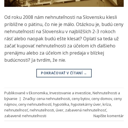
Od roku 2008 nám nehnuteľnosti na Slovensku klesli
približne o pätinu, čo nie je málo. Otázkou je, budú ceny
nehnuteľností na Slovensku v najbližších 2-3 rokoch
rásť alebo naopak budú ešte klesať? Oplatí sa teda už
začať kupovať nehnuteľnosti za účelom ich ďalšieho
prenájmu alebo za účelom ich predaja v blízkej
budúcnosti? Ja tvrdím, že nie.
POKRAČOVAŤ V ČÍTANÍ
→
Publikované v
Ekonomika
,
Investovanie a investície
,
Nehnuteľnosti a
bývanie
|
Značky:
cena nehnuteľnosti
,
ceny bytov
,
ceny domov
,
ceny
nájmov
,
ceny nehnuteľností
,
hypotéka
,
hypotekárny úver
,
kríza
,
nehnuteľnosť
,
nehnuteľnosti
,
úver
,
zabavená nehnuteľnosť
,
zabavené nehnuteľnosti
Napíšte komentár