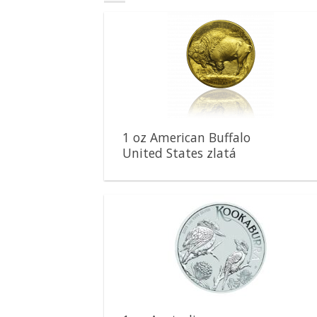
Pridať k
obľúbeným
1 oz American Buffalo
United States zlatá
minca
Pridať k
obľúbeným