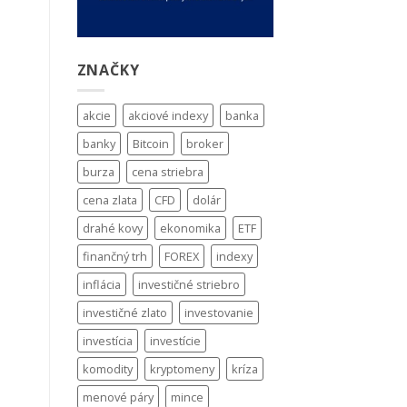
ZNAČKY
akcie
akciové indexy
banka
banky
Bitcoin
broker
burza
cena striebra
cena zlata
CFD
dolár
drahé kovy
ekonomika
ETF
finančný trh
FOREX
indexy
inflácia
investičné striebro
investičné zlato
investovanie
investícia
investície
komodity
kryptomeny
kríza
menové páry
mince