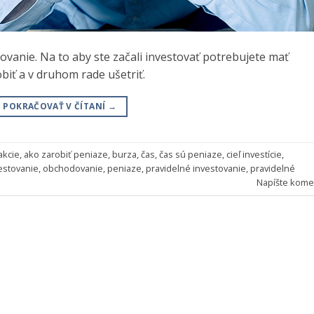
ovanie. Na to aby ste začali investovať potrebujete mať
biť a v druhom rade ušetriť.
POKRAČOVAŤ V ČÍTANÍ
→
akcie
,
ako zarobiť peniaze
,
burza
,
čas
,
čas sú peniaze
,
cieľ investície
,
estovanie
,
obchodovanie
,
peniaze
,
pravidelné investovanie
,
pravidelné
Napíšte kome