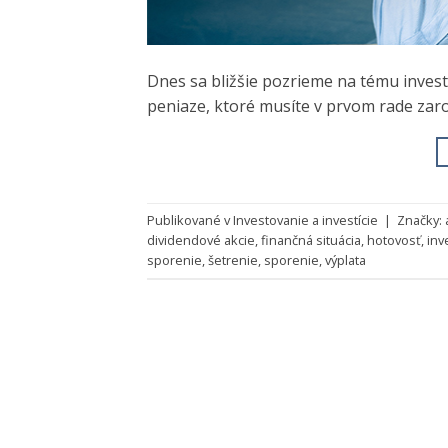
Dnes sa bližšie pozrieme na tému invest
peniaze, ktoré musíte v prvom rade zaro
Publikované v
Investovanie a investície
|
Značky:
dividendové akcie
,
finančná situácia
,
hotovosť
,
inv
sporenie
,
šetrenie
,
sporenie
,
výplata