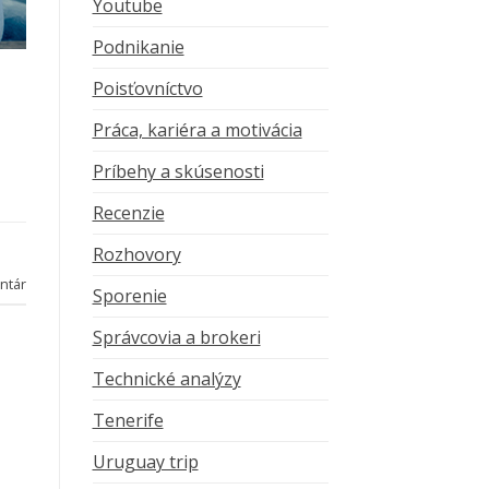
Youtube
Podnikanie
Poisťovníctvo
Práca, kariéra a motivácia
Príbehy a skúsenosti
Recenzie
Rozhovory
ntár
Sporenie
Správcovia a brokeri
Technické analýzy
Tenerife
Uruguay trip