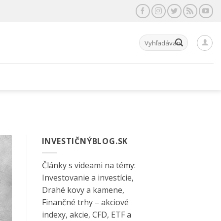
Hľadať:
INVESTIČNÝBLOG.SK
Články s videami na témy:
Investovanie a investície,
Drahé kovy a kamene,
Finančné trhy – akciové
indexy, akcie, CFD, ETF a