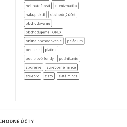
nehnuteľnosti
numizmatika
nákup akcií
obchodný účet
obchodovanie
obchodujeme FOREX
online obchodovanie
paládium
peniaze
platina
podielové fondy
podnikanie
sporenie
strieborné mince
striebro
zlato
zlaté mince
CHODNÉ ÚČTY