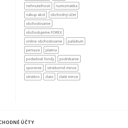
nehnuteľnosti
numizmatika
nákup akcií
obchodný účet
obchodovanie
obchodujeme FOREX
online obchodovanie
paládium
peniaze
platina
podielové fondy
podnikanie
sporenie
strieborné mince
striebro
zlato
zlaté mince
CHODNÉ ÚČTY