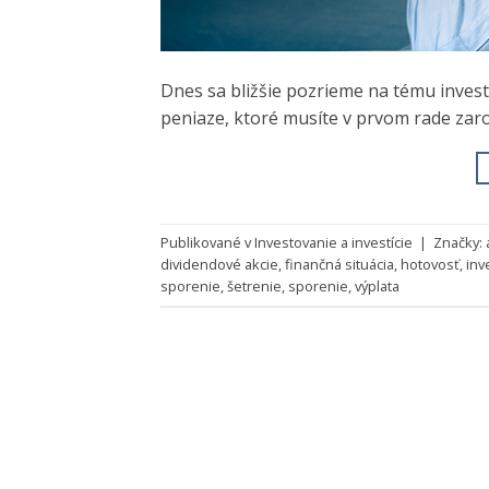
Dnes sa bližšie pozrieme na tému invest
peniaze, ktoré musíte v prvom rade zaro
Publikované v
Investovanie a investície
|
Značky:
dividendové akcie
,
finančná situácia
,
hotovosť
,
inv
sporenie
,
šetrenie
,
sporenie
,
výplata