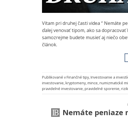
Vítam pri druhej časti videa “ Nemáte p
ďalej venovať tipom, ako sa dopracovať k
samozrejme budete musieť aj niečo obeto
článok.
Publikované v
Finančné tipy
,
Investovanie a investí
investovanie
,
kryptomeny
,
mince
,
numizmatické m
pravidelné investovanie
,
pravidelné sporenie
,
rizi
Nemáte peniaze n