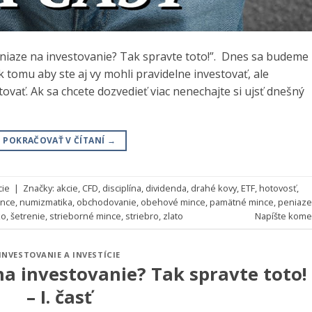
eniaze na investovanie? Tak spravte toto!”. Dnes sa budeme
 tomu aby ste aj vy mohli pravidelne investovať, ale
vať. Ak sa chcete dozvedieť viac nenechajte si ujsť dnešný
POKRAČOVAŤ V ČÍTANÍ
→
cie
|
Značky:
akcie
,
CFD
,
disciplína
,
dividenda
,
drahé kovy
,
ETF
,
hotovosť
,
ince
,
numizmatika
,
obchodovanie
,
obehové mince
,
pamätné mince
,
peniaze
ko
,
šetrenie
,
strieborné mince
,
striebro
,
zlato
Napíšte kome
INVESTOVANIE A INVESTÍCIE
a investovanie? Tak spravte toto!
– I. časť