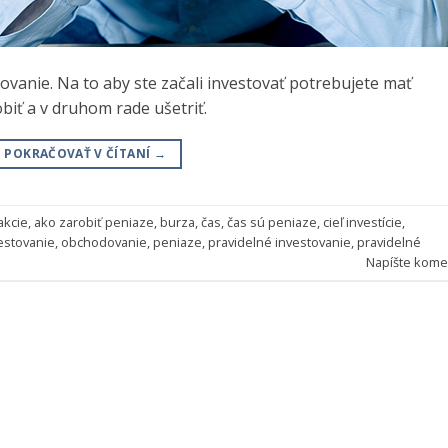
ovanie. Na to aby ste začali investovať potrebujete mať
biť a v druhom rade ušetriť.
POKRAČOVAŤ V ČÍTANÍ
→
akcie
,
ako zarobiť peniaze
,
burza
,
čas
,
čas sú peniaze
,
cieľ investície
,
estovanie
,
obchodovanie
,
peniaze
,
pravidelné investovanie
,
pravidelné
Napíšte kome