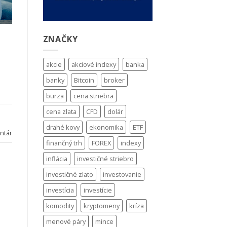
ZNAČKY
akcie
akciové indexy
banka
banky
Bitcoin
broker
burza
cena striebra
cena zlata
CFD
dolár
drahé kovy
ekonomika
ETF
ntár
finančný trh
FOREX
indexy
inflácia
investičné striebro
investičné zlato
investovanie
investícia
investície
komodity
kryptomeny
kríza
menové páry
mince