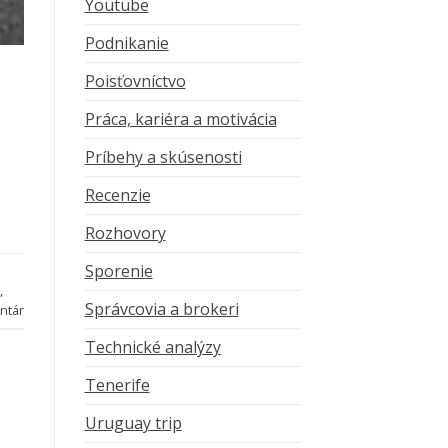
Youtube
Podnikanie
Poisťovníctvo
Práca, kariéra a motivácia
Príbehy a skúsenosti
Recenzie
Rozhovory
Sporenie
,
Správcovia a brokeri
ntár
Technické analýzy
Tenerife
Uruguay trip