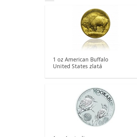
Pridať k
obľúbeným
1 oz American Buffalo
United States zlatá
minca
Pridať k
obľúbeným