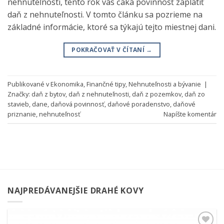
nehnuteľnosti, tento rok vás čaká povinnosť zaplatiť
daň z nehnuteľnosti. V tomto článku sa pozrieme na
základné informácie, ktoré sa týkajú tejto miestnej dani.
POKRAČOVAŤ V ČÍTANÍ
→
Publikované v
Ekonomika
,
Finančné tipy
,
Nehnuteľnosti a bývanie
|
Značky:
daň z bytov
,
daň z nehnuteľnosti
,
daň z pozemkov
,
daň zo
stavieb
,
dane
,
daňová povinnosť
,
daňové poradenstvo
,
daňové
priznanie
,
nehnuteľnosť
Napíšte komentár
NAJPREDÁVANEJŠIE DRAHÉ KOVY