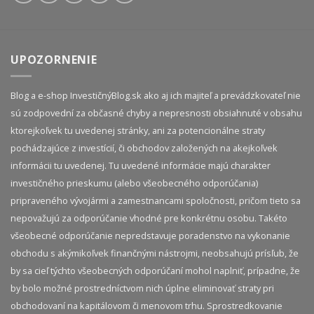
UPOZORNENIE
Blog a e-shop InvestičnýBlog.sk ako aj ich majiteľ a prevádzkovateľ nie
sú zodpovední za občasné chyby a nepresnosti obsiahnuté v obsahu
ktorejkoľvek tu uvedenej stránky, ani za potencionálne straty
pochádzajúce z investícií, či obchodov založených na akejkoľvek
informácii tu uvedenej. Tu uvedené informácie majú charakter
investičného prieskumu (alebo všeobecného odporúčania)
pripraveného vývojármi a zamestnancami spoločnosti, pričom tieto sa
nepovažujú za odporúčanie vhodné pre konkrétnu osobu. Takéto
všeobecné odporúčanie nepredstavuje poradenstvo na vykonanie
obchodu s akýmikoľvek finančnými nástrojmi, neobsahujú prísľub, že
by sa cieľ týchto všeobecných odporúčaní mohol naplniť, prípadne, že
by bolo možné prostredníctvom nich úplne eliminovať straty pri
obchodovaní na kapitálovom či menovom trhu. Sprostredkovanie