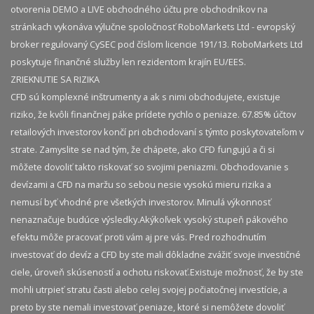
otvorenia DEMO a LIVE obchodného účtu pre obchodníkov na
stránkach vykonáva výlučne spoločnosť RoboMarkets Ltd - evropský
broker regulovaný CySEC pod číslom licencie 191/13. RoboMarkets Ltd
poskytuje finančné služby len rezidentom krajín EU/EES.
ZRIEKNUTIE SA RIZIKA
CFD sú komplexné inštrumenty a ak s nimi obchodujete, existuje
riziko, že kvôli finančnej páke prídete rychlo o peniaze. 67.85% účtov
retailových investorov končí pri obchodovaní s týmto poskytovateľom v
strate. Zamyslite se nad tým, že chápete, ako CFD fungujú a či si
môžete dovoliť takto riskovať so svojimi peniazmi. Obchodovanie s
devízami a CFD na maržu so sebou nesie vysokú mieru rizika a
nemusí byť vhodné pre všetkých investorov. Minulá výkonnosť
nenaznačuje budúce výsledky.​ Akýkoľvek vysoký stupeň pákového
efektu môže pracovať proti vám aj pre vás. Pred rozhodnutím
investovať do devíz a CFD by ste mali dôkladne zvážiť svoje investičné
ciele, úroveň skúseností a ochotu riskovať.​ Existuje možnosť, že by ste
mohli utrpieť stratu časti alebo celej svojej počiatočnej investície, a
preto by ste nemali investovať peniaze, ktoré si nemôžete dovoliť